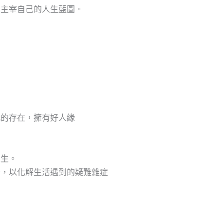
己主宰自己的人生藍圖。
代的存在，擁有好人緣
人生。
衡，以化解生活遇到的疑難雜症