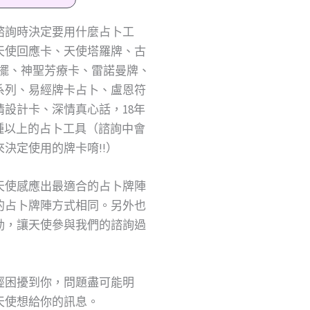
諮詢時決定要用什麼占卜工
天使回應卡、天使塔羅牌、古
靈擺、神聖芳療卡、雷諾曼牌、
系列、易經牌卡占卜、盧恩符
設計卡、深情真心話，18年
種以上的占卜工具（諮詢中會
決定使用的牌卡唷!!）
天使感應出最適合的占卜牌陣
的占卜牌陣方式相同。另外也
動，讓天使參與我們的諮詢過
經困擾到你，問題盡可能明
天使想給你的訊息。