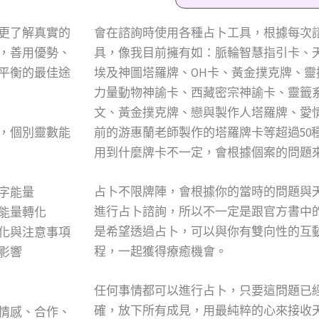
會在諮詢時使用各種占卜工具，根據每次
更了解真實的
具，像我目前擁有如：脈輪智慧指引卡、
，善用優勢、
埃及神圖塔羅牌、OH卡、黃金撲克牌、
平衡的最佳途
力量動物神諭卡、西藏密宗神諭卡、靈籤
文、黃金撲克牌、戀與製作人塔羅牌、愛情
，個別靈數能
前的游惠蘭老師製作的塔羅牌卡等超過50
用到什麼牌卡不一定，會根據個案的問題來
占卜不限牌陣，會根據你的當時的問題與
字能量
進行占卜諮詢，所以不一定是跟官方書中
能量轉化
是希望透過占卜，可以與你有雙向性的互
化與注意事項
程，一起獲得療癒機會。
影響
任何事情都可以進行占卜，只要這問題已
確，放下所有成見，用最純粹的心來接收
情感、合作、