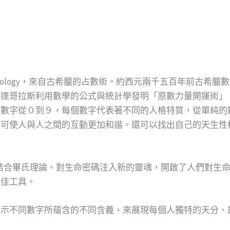
rology，來自古希臘的占數術。約西元兩千五百年前古希
畢達哥拉斯利用數學的公式與統計學發明「原數力量開運術」
。數字從０到９，每個數字代表著不同的人格特質，從單純的
，可使人與人之間的互動更加和諧。還可以找出自己的天生性
人格特質研究，結合畢氏理論。對生命密碼注入新的靈魂，開啟了人們
最佳工具。
揭示不同數字所蘊含的不同含義，來展現每個人獨特的天分、