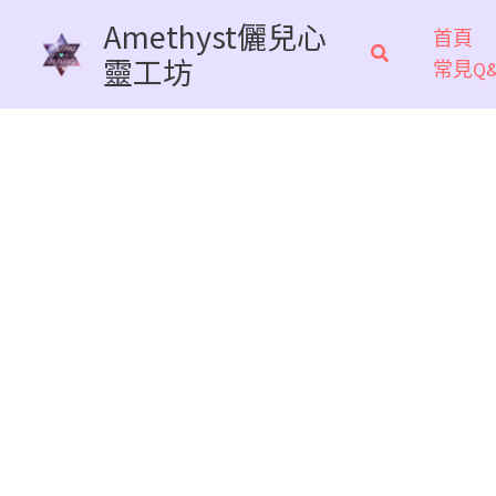
跳
Amethyst儷兒心
首頁
至
靈工坊
常見Q&
主
要
內
容