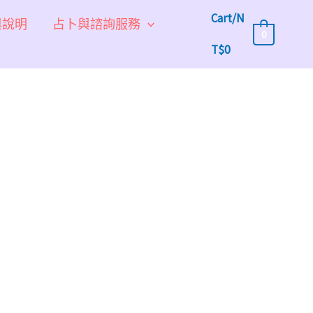
Cart/
N
與說明
占卜與諮詢服務
0
T$
0