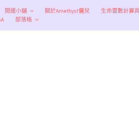
開運小舖
關於Amethyst儷兒
生命靈數計算
A
部落格