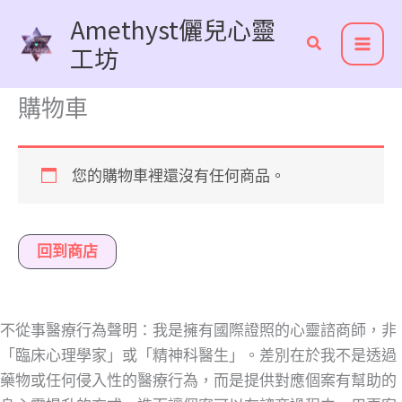
跳
Amethyst儷兒心靈
至
工坊
主
要
購物車
內
容
您的購物車裡還沒有任何商品。
回到商店
不從事醫療行為聲明：我是擁有國際證照的心靈諮商師，非
「臨床心理學家」或「精神科醫生」。差別在於我不是透過
藥物或任何侵入性的醫療行為，而是提供對應個案有幫助的