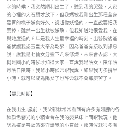
字的時候，我突然順利出生了，聽到我的哭聲，大家
的心裡的大石頭才放下，但我媽被我剛出生那種全身
黑青的樣子嫌棄好久，說超像妖怪的，一直說要把我
丟掉，雖然一出生就被嫌醜，但我知道她很愛我，在
與她度過的６年是我人生最幸福的時刻。出醫院後爸
爸就讓我認玉皇大帝為乾爹，因為爸爸有接收到訊息
說，說我是七仙女分靈下凡來修煉，未來會去認，大
概是國小的時候才知道大家一直說我是陰女，陰年陰
月陰日陰時，我爸小時候常跟我說，如果我再多撐半
小時，就可以成為陽女了也許命就不會那麼苦了。
【
嬰兒時期
】
在我出生1歲前，我父親就常常看到有許多有翅膀的各
種顏色發光的小精靈會在我的嬰兒床上面跟我玩，他
認為這是菩薩派來守護我的小普薩，那時候就很多有