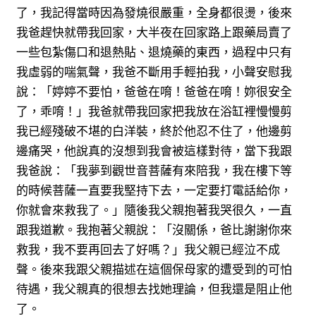
了，我記得當時因為發燒很嚴重，全身都很燙，後來
我爸趕快就帶我回家，大半夜在回家路上跟藥局賣了
一些包紮傷口和退熱貼、退燒藥的東西，過程中只有
我虛弱的喘氣聲，我爸不斷用手輕拍我，小聲安慰我
說：「婷婷不要怕，爸爸在唷！爸爸在唷！妳很安全
了，乖唷！」我爸就帶我回家把我放在浴缸裡慢慢剪
我已經殘破不堪的白洋裝，終於他忍不住了，他邊剪
邊痛哭，他說真的沒想到我會被這樣對待，當下我跟
我爸說：「我夢到觀世音菩薩有來陪我，我在樓下等
的時候菩薩一直要我堅持下去，一定要打電話給你，
你就會來救我了。」隨後我父親抱著我哭很久，一直
跟我道歉。我抱著父親說：「沒關係，爸比謝謝你來
救我，我不要再回去了好嗎？」我父親已經泣不成
聲。後來我跟父親描述在這個保母家的遭受到的可怕
待遇，我父親真的很想去找她理論，但我還是阻止他
了。