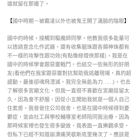
遠就留在那邊了。
【
國中時期－被霸凌以外也被鬼王開了滿臉的陰眼
】
國中的時候，接觸到驅魔師同學，他教我很多能量可
以透過意念化作武器，還有收集龍珠跟各類神珠都有
不一樣的攻擊性跟功效(有點像綠燈俠那樣)，我是在
國中的時候學會跟惡靈戰鬥，也結交一些無形的好朋
友(看他們在我家跟惡靈對抗幫助我逃離現場，真的超
感動，最後卻魂飛湮滅，我完全無能為力……)，也去
了解很多宮廟文化，但我一直很不喜歡在宮廟逗留太
久，因為會不舒服，因從小五開始我就是一個人自己
住套房，我爸爸住公司宿舍，也是在國中時候得到憂
鬱症，並由社工與學校輔導室老師陪同我治療，因為
那時候家裡也發生很多變故，我表面一直樂觀承受，
但私下已經不知道崩潰痛哭歇斯底里幾次了。應該是