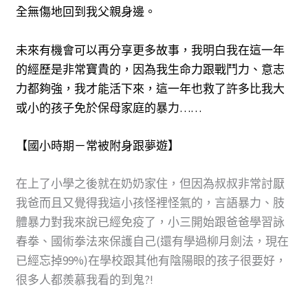
全無傷地回到我父親身邊。
未來有機會可以再分享更多故事，我明白我在這一年
的經歷是非常寶貴的，因為我生命力跟戰鬥力、意志
力都夠強，我才能活下來，這一年也救了許多比我大
或小的孩子免於保母家庭的暴力……
【
國小時期－常被附身跟夢遊
】
在上了小學之後就在奶奶家住，但因為叔叔非常討厭
我爸而且又覺得我這小孩怪裡怪氣的，言語暴力、肢
體暴力對我來說已經免疫了，小三開始跟爸爸學習詠
春拳、國術拳法來保護自己(還有學過柳月劍法，現在
已經忘掉99%)在學校跟其他有陰陽眼的孩子很要好，
很多人都羨慕我看的到鬼?!