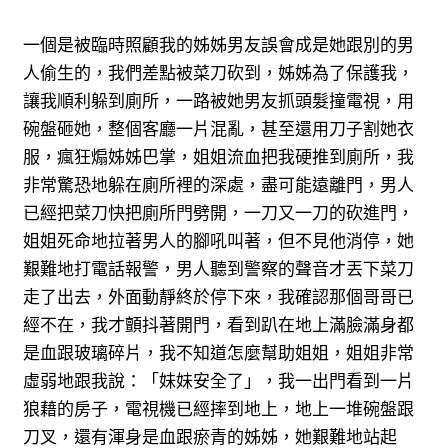
一個是被臨時照顧我的姊姊男友誤會成是她跟別的男
人偷生的，我們差點被菜刀砍到，姊姊為了保護我，
讓我順利躲到廁所，一路被她男友抓頭髮撞電視，用
碗盤砸她，整個客廳一片混亂，甚至還用刀子割她衣
服，瘋狂煽姊姊巴掌，姐姐流血把我硬推到廁所，我
非常驚恐地躲在廁所裡的深處，盡可能遠離門，男人
已經把菜刀快把廁所門劈開，一刀又一刀的砍進門，
姐姐死命地拉著男人的腳吼叫著，但不見他消停，她
艱難地打電話報警，男人聽到警察的聲音才丟下菜刀
走了出去，外面動靜終於停下來，我確認那個哥哥已
經不在，我才顫抖著開門，看到趴在地上滿臉滿身都
是血跟玻璃碎片，我不知道怎麼幫助姐姐，姐姐非常
虛弱地跟我說：「妹妹安全了」，我一出門看到一片
狼藉的房子，電視機已經摔到地上，地上一堆碗盤跟
刀叉，還有渾身是血跟瘀青的姊姊，她艱難地站起