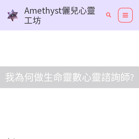
跳
Amethyst儷兒心靈
至
工坊
主
要
內
容
我為何做生命靈數心靈諮詢師?