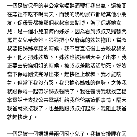
一個是被保母的老公常常喝醉酒鞭打我出氣、還被關
在窯裡不吃不喝兩天、而我的奶粉尿布都給其他小朋
友，保母費都被那個叔叔拿去賭博，為了保護她女
兒，是一個小兒麻痺的姊姊，因為看到叔叔又賭輸咒
罵是女兒帶衰她，狠狠把小兒麻痺的姊姊拖甩，當叔
叔要把姊姊舉起的時候，我不管直接衝上去咬叔叔的
手，他才把姊姊放下，姊姊也被摔到大哭了出來，我
正要去安撫姐姐的時候，被叔叔差點活活勒死，好險
當下保母剛洗完澡出來，趕快阻止叔叔，我才能喘
氣，但當下我沒有哭，我只擔心姊姊的傷勢，之後我
就跟保母一起帶姊姊去醫院了，我在醫院我就找空檔
拿電話卡去找公共電話打給我爸爸講這個事情，隔天
我爸就來接我了，也差點跟叔叔打起來，我阻止我爸
就趕快走了。
一個是被一個媽媽帶兩個國小兒子，我被安排睡在兩