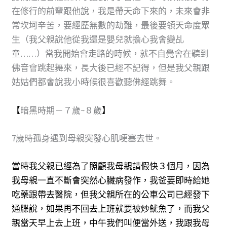
在修行的前輩跟他說，我是帶天命下來的，未來會非
常坎坷辛苦，要經歷無數的劫難，最後要領天命度眾
生（我父親說他從我還是嬰兒就擔心我會變乩
童……）當我開始會走路的時候，就不自覺會在聽到
佛音會跳起舞來，長大後已經不記得，但是我父親跟
姑姑們都會說我小時候很喜歡聽佛經跳舞。
【
暗黑時期－７歲~８歲
】
7歲時孤身遇到母親突發心肌哽塞去世。
當時我父親已經為了照顧我母親請假快３個月，因為
我母親一直不斷會突然心臟病發作，我爸要即時給她
吃藥跟帶去醫院，但我父親所在的公車公司已經發下
通牒說，如果再不回去上班就要被炒魷魚了，而我父
親當天早上去上班，中午我們叫便當外送，我跟我母