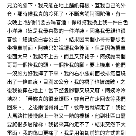
兄弟的腳下，我只能在地上舖紙箱板、蓋我自己的外
套，那時候我真的冷死了，不斷念誦阿彌陀佛，有一
次晚上7點他們要去喝喜酒，保母幫我換上我一件白色
小洋裝（這是我最喜歡的一件洋裝，因為我母親也很
喜歡，總說像白雪公主），結果因兩個小哥哥都想要
坐機車前面，阿姨只好說讓我坐後面，但是因為機車
後面太高，我爬不上去，而且又穿裙子，阿姨讓兩個
哥哥一個抬我的頭，一個抬我的腳，要上機車，他們
一沒施力好我摔了下來，我的右小腿前面被排氣管燒
出了一條血痕，目測20公分，我的裙子也被燒破，之
後我被摔在地上，當下整隻腳都又燒又麻，阿姨冷冷
地說：「帶妳真的很麻煩耶，妳自己在走回去等我們
回來。」之後兩個哥哥上車，歡呼著就騎走了，我從
大馬路忙慢慢爬上一階又一階的樓梯，他到社區口需
要爬很多層階梯，我後來真的走不了，結果突然下大
雷雨，我的傷口更痛了，我是用匍匐前進的方式進到