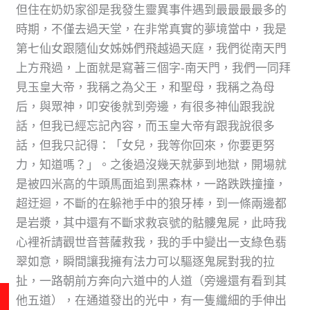
但住在奶奶家卻是我發生靈異事件遇到最最最最多的
時期，不僅去過天堂，在非常真實的夢境當中，我是
第七仙女跟隨仙女姊姊們飛越過天庭，我們從南天門
上方飛過，上面就是寫著三個字-南天門，我們一同拜
見玉皇大帝，我稱之為父王，和聖母，我稱之為母
后，與眾神，叩安後就到旁邊，有很多神仙跟我說
話，但我已經忘記內容，而玉皇大帝有跟我說很多
話，但我只記得：「女兒，我等你回來，你要更努
力，知道嗎？」。之後過沒幾天就夢到地獄，開場就
是被四米高的牛頭馬面追到黑森林，一路跌跌撞撞，
超迂迴，不斷的在躲祂手中的狼牙棒，到一條兩邊都
是岩漿，其中還有不斷求救哀號的骷髏鬼屍，此時我
心裡祈請觀世音菩薩救我，我的手中變出一支綠色翡
翠如意，瞬間讓我擁有法力可以驅逐鬼屍對我的拉
扯，一路朝前方奔向六道中的人道（旁邊還有看到其
他五道），在通道發出的光中，有一隻纖細的手伸出