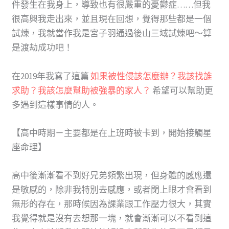
件發生在我身上，導致也有很嚴重的憂鬱症……但我
很高興我走出來，並且現在回想，覺得那些都是一個
試煉，我就當作我是宮子羽通過後山三域試煉吧～算
是渡劫成功吧！
在2019年我寫了這篇
如果被性侵該怎麼辦？我該找誰
求助？我該怎麼幫助被強暴的家人？
希望可以幫助更
多遇到這樣事情的人。
【高中時期－主要都是在上班時被卡到，開始接觸星
座命理】
高中後漸漸看不到好兄弟頻繁出現，但身體的感應還
是敏感的，除非我特別去感應，或者閉上眼才會看到
無形的存在，那時候因為課業跟工作壓力很大，其實
我覺得就是沒有去想那一塊，就會漸漸可以不看到這