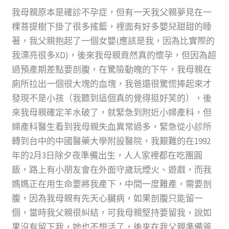
我母親原本是確診不孕症，但有一天我父親夢見在一
棵菩提樹下掛了很多搖籃，裡面有好多嬰兒甜甜的睡
著，我父親抱起了一個女嬰(應該是我，因為比實際的
我漂亮很多XD)，後來我母親竟然真的懷孕，但因為超
過預產期差點要剖腹，在驚險動魄的下午，我母親在
廁所拉出一個很大塊的血塊，我爸還很驚慌捧起來才
發現不是小孩（我聽到這個真的覺得挺好笑的），後
來我母親確定羊水破了，就緊急到附近小婦產科，但
婦產科醫生看到我母親失血異常過多，緊急從小診所
轉到台中的中國醫藥大學附設醫院，我艱難的在1992
年的2月3日除夕夜準備出生，人人家裡都在吃團圓
飯，路上有小朋友會在外面守歲玩煙火、遊戲，而我
媽媽正在用生命要將我產下，中間一度難產，需要剖
腹，因為我母親有先天心臟病，如果剖腹只能留一
個，當時我父親很糾結，可我母親堅持要留我，說如
果沒有留下我，她也不想活了，後來在我父親準備簽