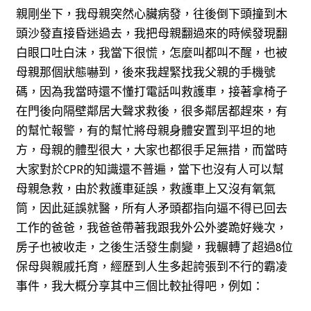
親剛坐下，我母親突然心臟病發，往後倒下頭撞到木
頭沙發直接昏迷過去，我把母親翻過來的時候發現翻
白眼口吐白沫，我當下很慌，怎麼叫都叫不醒，也被
母親那個狀態嚇到，後來我趕緊找我父親的手機號
碼，因為我當時還不懂打電話叫救護車，接著拿椅子
在門後向隔壁鄰居大聲求救後，很多鄰居都趕來，有
的幫忙報警，有的幫忙將母親身體安置到平坦的地
方，母親的體型很大，大家也都很手足無措，而當時
大家對於CPR的知識還不普遍，當下也沒有人可以幫
母親急救，由於救護車延誤，救護車上又沒有氧氣
筒，因此延誤就醫，所有人矛頭都指向逼不得已回去
工作的爸爸，我爸爸帶著我跟我外公外婆跪好幾次，
房子也被收走，之後生活發生劇變，我輾轉了超過8位
保母與親戚托育，經歷到人生多起誇張到不行的霸凌
事件，我大概分享其中三個比較扯得吧，
例如：