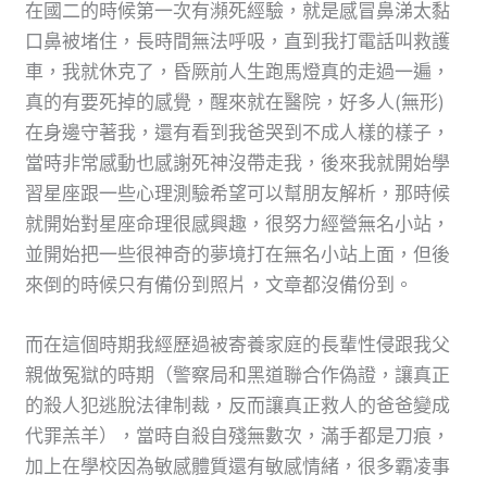
在國二的時候第一次有瀕死經驗，就是感冒鼻涕太黏
口鼻被堵住，長時間無法呼吸，直到我打電話叫救護
車，我就休克了，昏厥前人生跑馬燈真的走過一遍，
真的有要死掉的感覺，醒來就在醫院，好多人(無形)
在身邊守著我，還有看到我爸哭到不成人樣的樣子，
當時非常感動也感謝死神沒帶走我，後來我就開始學
習星座跟一些心理測驗希望可以幫朋友解析，那時候
就開始對星座命理很感興趣，很努力經營無名小站，
並開始把一些很神奇的夢境打在無名小站上面，但後
來倒的時候只有備份到照片，文章都沒備份到。
而在這個時期我經歷過被寄養家庭的長輩性侵跟我父
親做冤獄的時期（警察局和黑道聯合作偽證，讓真正
的殺人犯逃脫法律制裁，反而讓真正救人的爸爸變成
代罪羔羊），當時自殺自殘無數次，滿手都是刀痕，
加上在學校因為敏感體質還有敏感情緒，很多霸凌事