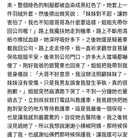
來，整個綠色的制服都被血染成黑紅色了，她套上一
件羽絨外套，然後擠出微笑說：「妹妹對不起，讓妳
害怕了，我也不知道哥哥為什麼要這樣，姐姐先帶你
回公司喔！」路上我攙扶她走到機車，路上不斷用濕
紙巾擦拭血跡，她深呼吸好多下，之後她還是騎著車
載我回公司，路上走走停停，我一直祈求觀世音菩薩
保佑姐姐平安，後來到公司門口，許多大人當場都嚇
傻了，剛好我爸的遊覽車也回來了，姐姐把我帶到我
爸身邊說：「大哥不好意思，我沒辦法照顧妹妹了，
妹妹沒有受傷，只是我男友誤會我發生爭執，真的很
抱歉。」姐姐突然崩潰跪下哭了，不到一分鐘她也暈
過去了，立刻叔叔就打電話叫救護車，我爸趕快把她
抱到安全的地方等待救護車，這是我最後一個保母，
也是讓我感到最震驚的，自從她去醫院後，我之後就
沒見過她了，所以我想說謝謝小辣椒阿姨，那時候保
護了我，也感謝仙佛們那時候保護我，讓我還可以安