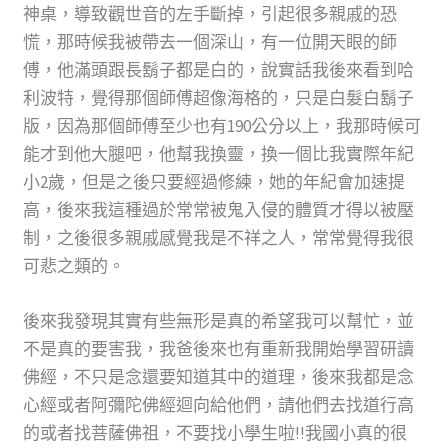
神桌，導致觀世音的左手斷掉，引起很多親戚的恐
慌，那時候我被帶去一個深山，有一位開天眼的師
傅，他滿頭跟長鬍子都是白的，說實話我後來看到哈
利波特，覺得那個師傅超像海格的，只是白髮白鬍子
版，因為那個師傅至少也有190公分以上，我那時候可
能才到他大腿吧，他幫我換靈，換一個比我實際年紀
小2歲，但是之後只要經過修練，她的年紀會加速提
高，後來我這種過於常常被鬼入侵的體質才得以被壓
制，之後很多親戚感覺我是不祥之人，常常覺得我很
可悲之類的。
後來我發現其實有些無形是真的希望我可以幫忙，並
不是真的要害我，我爸後來也有重新我開始學習研讀
佛經，不只是念還要知道其中的道理，後來我都是念
心經或者阿彌陀佛經迴向給他們，請他們去找道行高
的或者找菩薩佛祖，不要找小學生啦!!我國小真的很