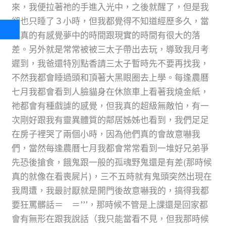
來，我便拉著祂的手進入光中，之後就醒了，但是我
卻也只睡了３小時，但我都覺得不知道經歷多久，當
時真的有感覺夢中的時間跟現實的時間有很大的落
差。另外就是常常被被三太子帶出去玩，導致我月考
遲到，我爸還特別點香請三太子暫時先不要再找我，
不然我都會睡過頭和頂著大黑眼圈去上學。每逢農曆
七月我都會看到人臉貓身在休旅車上看著我燒金紙，
祂都會有種戲謔的感覺，但我真的超級無敵怕，有一
次剛好跟我有靈異體質的鄰居姊姊也看到，我們足足
在房子裡哭了兩個小時，因為他們真的會故意嚇我
們，當然每逢農曆七月我都會常常看到一堆好兄弟爭
先恐後搶食，餓鬼跟一般的孤魂野鬼還是有差(那時候
真的就像在看喪屍片)，三不五時就有鬼頭突然出現在
我周遭，我最討厭就是開門後故意嚇我的，搞得我都
要狂罵髒話＝ ＝’’’，那時候不管是上課還是回家都
會有無形在跟我說話（我只能當看不見，但我那時候