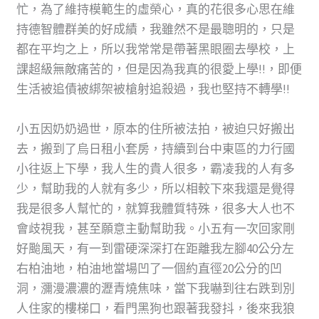
忙，為了維持模範生的虛榮心，真的花很多心思在維
持德智體群美的好成績，我雖然不是最聰明的，只是
都在平均之上，所以我常常是帶著黑眼圈去學校，上
課超級無敵痛苦的，但是因為我真的很愛上學!!，即便
生活被追債被綁架被槍射追殺過，我也堅持不轉學!!
小五因奶奶過世，原本的住所被法拍，被迫只好搬出
去，搬到了烏日租小套房，持續到台中東區的力行國
小往返上下學，我人生的貴人很多，霸凌我的人有多
少，幫助我的人就有多少，所以相較下來我還是覺得
我是很多人幫忙的，就算我體質特殊，很多大人也不
會歧視我，甚至願意主動幫助我。小五有一次回家剛
好颱風天，有一到雷硬深深打在距離我左腳40公分左
右柏油地，柏油地當場凹了一個約直徑20公分的凹
洞，瀰漫濃濃的瀝青燒焦味，當下我嚇到往右跌到別
人住家的樓梯口，看門黑狗也跟著我發抖，後來我狼