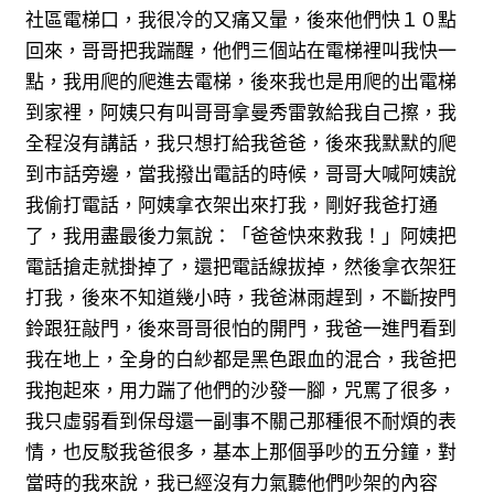
社區電梯口，我很冷的又痛又暈，後來他們快１０點
回來，哥哥把我踹醒，他們三個站在電梯裡叫我快一
點，我用爬的爬進去電梯，後來我也是用爬的出電梯
到家裡，阿姨只有叫哥哥拿曼秀雷敦給我自己擦，我
全程沒有講話，我只想打給我爸爸，後來我默默的爬
到市話旁邊，當我撥出電話的時候，哥哥大喊阿姨說
我偷打電話，阿姨拿衣架出來打我，剛好我爸打通
了，我用盡最後力氣說：「爸爸快來救我！」阿姨把
電話搶走就掛掉了，還把電話線拔掉，然後拿衣架狂
打我，後來不知道幾小時，我爸淋雨趕到，不斷按門
鈴跟狂敲門，後來哥哥很怕的開門，我爸一進門看到
我在地上，全身的白紗都是黑色跟血的混合，我爸把
我抱起來，用力踹了他們的沙發一腳，咒罵了很多，
我只虛弱看到保母還一副事不關己那種很不耐煩的表
情，也反駁我爸很多，基本上那個爭吵的五分鐘，對
當時的我來說，我已經沒有力氣聽他們吵架的內容