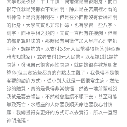
大學也是夜校，半工半讀，偶爾還是會被附身，而且
很奇怪就是我都看不到神明，除非是在宮廟裡才看的
到神像上是否有神明在，但是在外面都沒有看過神明
的化身，大學其實也非常忙碌，也有學習一些八字、
測字、面相手相之類的，其實一直都有在接觸，但真
的都是算趣味的，那時候有用微信加入星座心理老師
平台，想諮詢的可以支付2-5元人民幣獲得解答(類似像
雅虎知識家)，或者支付10元人民幣可以私訊1對1諮詢
問答，發現自己很會兩性問題，就開始很喜歡幫朋友
算命(但其實這些都真的有點太主觀了，我覺得不是很
客觀的諮詢方式)，從小到大就是一個很常生病，送急
診的體質，真的是覺得非常懊惱。然後一堆前輩就說
我就是要去領旨，不然就會繼續不順下去，甚至可能
導致死亡，水瓶座的人你要我順天命也要我心甘情
願，我總覺得有更好的方式可以去實行，所以一直跟
神明拖延。