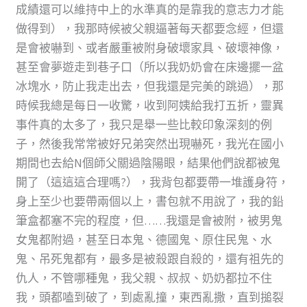
成績還可以維持中上的水準真的是靠我的意志力才能
做得到），我那時候被父親逼著每天都要念經，但還
是會被嚇到、或者嚴重被附身破壞家具、破壞神像，
甚至會夢遊走到巷子口（所以我奶奶會在床邊擺一盆
冰塊水，防止我走出去，但我還是完美的跳過），那
時候我總是每日一收驚，收到阿姨給我打五折，靈異
事件真的太多了，我只是舉一些比較印象深刻的例
子，然後我常常被好兄弟突然出現嚇死，我光在國小
期間也去給N個師父關過陰陽眼，結果他們說都被鬼
開了（這這這合理嗎?），我背包都要帶一堆護身符，
身上至少也要帶兩個以上，書包就不用說了，我的鉛
筆盒都塞不完的程度，但……我還是會被附，被男鬼
女鬼都附過，甚至日本鬼、德國鬼、原住民鬼、水
鬼、吊死鬼都有，最多是被殺跟自殺的，還有祖先的
仇人，不管哪種鬼，我父親、叔叔、奶奶都拉不住
我，頭都嗑到破了，到處亂撞，東西亂撒，直到搥裂