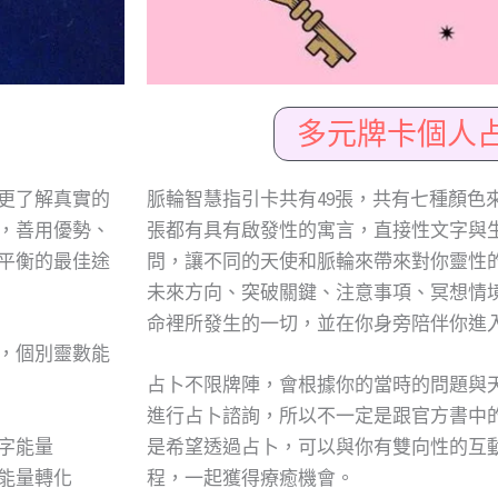
多元牌卡個人
脈輪智慧指引卡共有49張，共有七種顏色
更了解真實的
張都有具有啟發性的寓言，直接性文字與
，善用優勢、
問，讓不同的天使和脈輪來帶來對你靈性
平衡的最佳途
未來方向、突破關鍵、注意事項、冥想情
命裡所發生的一切，並在你身旁陪伴你進
，個別靈數能
占卜不限牌陣，會根據你的當時的問題與
進行占卜諮詢，所以不一定是跟官方書中
是希望透過占卜，可以與你有雙向性的互
字能量
程，一起獲得療癒機會。
能量轉化