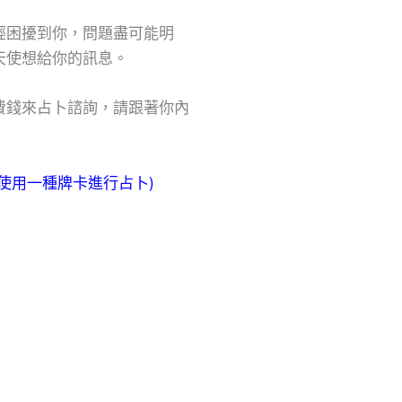
經困擾到你，問題盡可能明
天使想給你的訊息。
費錢來占卜諮詢，請跟著你內
使用一種牌卡進行占卜)