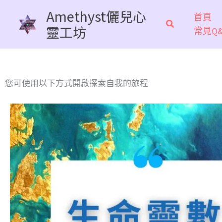
跳
Amethyst儷兒心
首頁
至
靈工坊
常見Q&
主
要
內
容
您可使用以下方式開啟探索自我的旅程