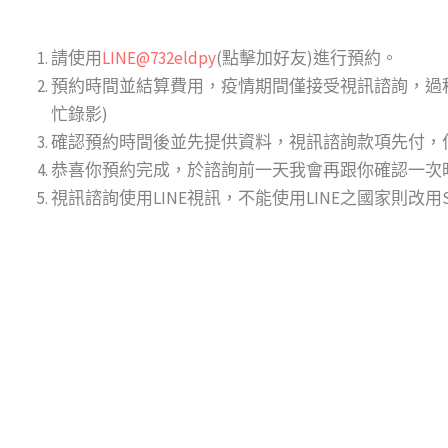
請使用
LINE@732eldpy
(點擊加好友)進行預約。
預約時間並結算費用，疫情期間僅接受視訊諮詢，過
忙錄影)
確認預約時間後並先提供資料，視訊諮詢款項先付，付款方
恭喜你預約完成，於諮詢前一天我會再跟你確認一次時
視訊諮詢使用LINE視訊，不能使用LINE之國家則改用S