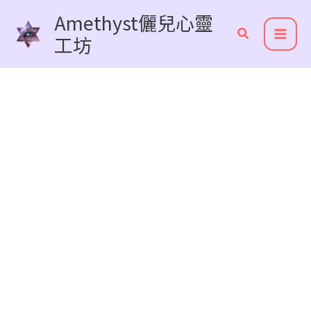
跳
Amethyst儷兒心靈
至
工坊
主
要
內
容
生命靈數心靈諮詢服務說明