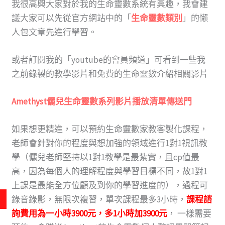
我很高興大家對於我的生命靈數系統有興趣，我會建
議大家可以先從官方網站中的「
生命靈數類別
」的懶
人包文章先進行學習。
或者訂閱我的「youtube的會員頻道」可看到一些我
之前錄製的教學影片和免費的生命靈數介紹相關影片
Amethyst儷兒生命靈數系列影片播放清單傳送門
如果想更精進，可以預約生命靈數家教客製化課程，
老師會針對你的程度與想加強的領域進行1對1視訊教
學（儷兒老師堅持以1對1教學是最紮實，且cp值最
高，因為每個人的理解程度與學習目標不同，故1對1
上課是最能全方位顧及到你的學習進度的），過程可
錄音錄影，無限次複習，單次課程最多3小時，
課程諮
詢費用為一小時3900元，多1小時加3900元
， 一樣需要