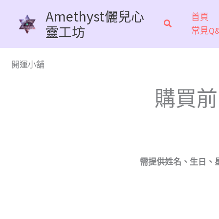
跳
Amethyst儷兒心
首頁
至
靈工坊
常見Q&
主
要
內
開運小舖
容
購買前
需
提供姓名、生日、星