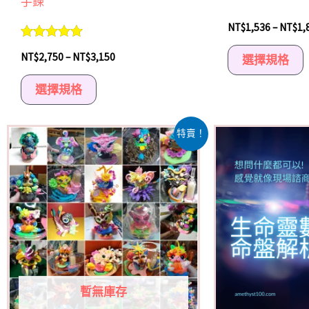
手鍊
選
NT$
1,536
–
NT$
1,
擇
選
評分
NT$
2,750
–
NT$
3,150
選擇規格
5.00
項
滿分 5
選擇規格
原
目
原
此
特賣！
始
前
始
產
價
價
價
格：
格：
格：
品
NT$3,600。
NT$1,800。
NT$3,0
有
多
種
款
式。
可
暫無庫存
在