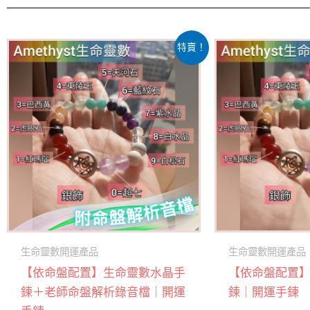
此
特賣！
產
品
有
多
種
款
式。
可
在
產
生命靈數開運產品
生命靈數開運產品
品
【依命盤配置】生命靈數水晶手
【依命盤配置
頁
鍊＋老師命盤解析錄音檔｜開運
鍊｜開運手鍊
面