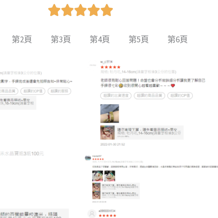
R





a
t
第2頁
第3頁
第4頁
第5頁
第6頁
e
d
5
o
u
t
o
f
5