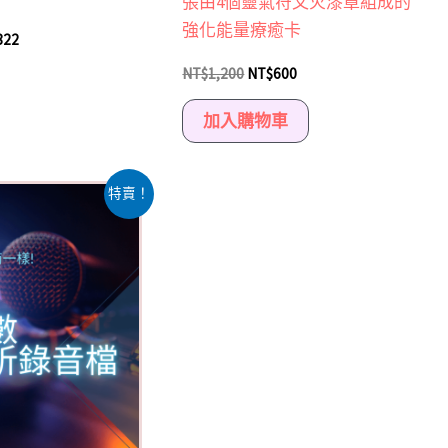
張由4個靈氣符文火漆章組成的
選
強化能量療癒卡
822
擇
選
NT$
1,200
NT$
600
項
加入購物車
目
特賣！
前
價
格：
00。
NT$1,500。