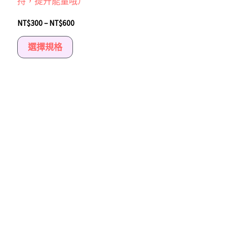
持，提升能量哦）
選
擇
NT$
300
–
NT$
600
選
選擇規格
項