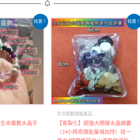
原
目
此
特賣！
特賣
始
前
產
價
價
格：
格：
品
NT$1,200。
NT$600。
有
多
種
款
式。
可
在
產
生命靈數開運產品
品
】生命靈數水晶手
【客製化】超強大開運水晶錦囊
頁
（24小時奇蹟能量場加持）送一
面