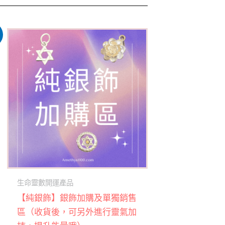
此
！
產
品
有
多
種
款
式。
可
在
產
生命靈數開運產品
品
【純銀飾】銀飾加購及單獨銷售
頁
區（收貨後，可另外進行靈氣加
面