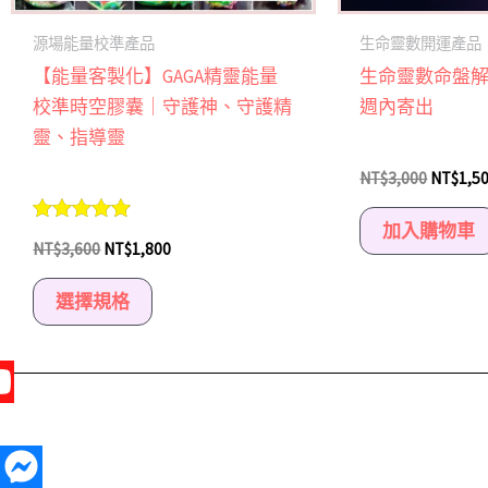
產
源場能量校準產品
生命靈數開運產品
品
【能量客製化】GAGA精靈能量
生命靈數命盤
頁
校準時空膠囊｜守護神、守護精
週內寄出
面
靈、指導靈
選
NT$
3,000
NT$
1,5
擇
選
加入購物車
評分
項
NT$
3,600
NT$
1,800
5.00
滿分 5
選擇規格