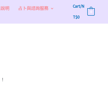
Cart/
N
與說明
占卜與諮詢服務
0
T$
0
！！