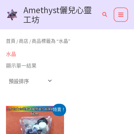
跳
Amethyst儷兒心靈
至
工坊
主
要
內
首頁
/
商店
/ 商品標籤為 “水晶”
容
水晶
顯示單一結果
原
目
特賣！
始
前
價
價
格：
格：
NT$1,200。
NT$600。