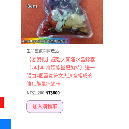
生命靈數開運產品
【客製化】超強大開運水晶錦囊
（24小時奇蹟能量場加持）送一
張由4個靈氣符文火漆章組成的
強化能量療癒卡
NT$
1,200
NT$
600
加入購物車