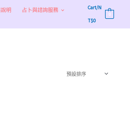
Cart/
N
與說明
占卜與諮詢服務
0
T$
0