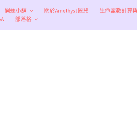
開運小舖
關於Amethyst儷兒
生命靈數計算
A
部落格