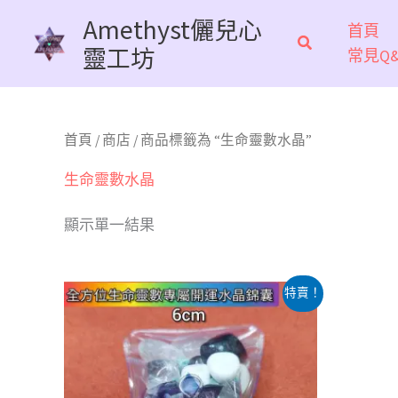
跳
Amethyst儷兒心
首頁
至
靈工坊
常見Q&
主
要
內
容
首頁
/
商店
/ 商品標籤為 “生命靈數水晶”
生命靈數水晶
顯示單一結果
原
目
特賣！
始
前
價
價
格：
格：
NT$1,200。
NT$600。