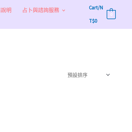
Cart/
N
與說明
占卜與諮詢服務
0
T$
0