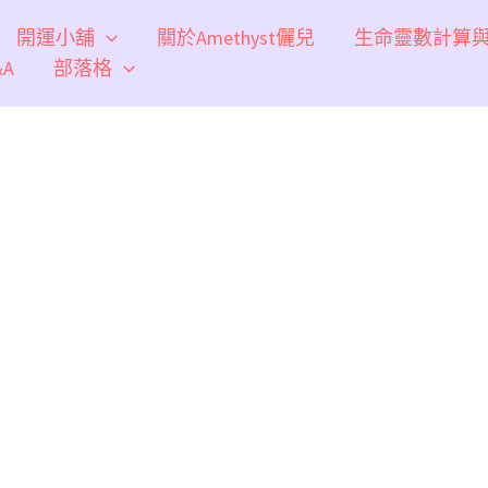
開運小舖
關於Amethyst儷兒
生命靈數計算
A
部落格