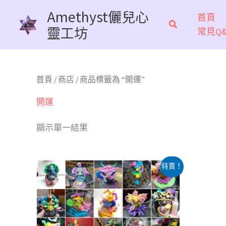
跳
Amethyst儷兒心
首頁
至
靈工坊
常見Q&
主
要
內
容
首頁
/
商店
/ 商品標籤為 “開運”
開運
顯示單一結果
原
目
此
特賣！
始
前
產
價
價
格：
格：
品
NT$3,600。
NT$1,800。
有
多