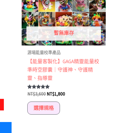
種
款
式。
可
暫無庫存
在
產
源場能量校準產品
品
【能量客製化】GAGA精靈能量校
頁
準時空膠囊｜守護神、守護精
面
靈、指導靈
選
擇
評分
NT$
3,600
NT$
1,800
選
5.00
滿分 5
項
選擇規格