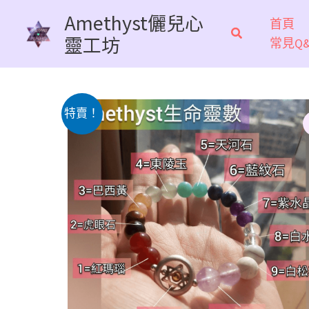
跳
Amethyst儷兒心
首頁
至
靈工坊
常見Q&
主
要
內
容
特賣！