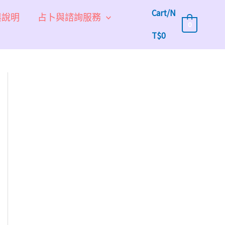
Cart/
N
與說明
占卜與諮詢服務
0
T$
0