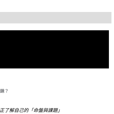
鍊
數
量
鍊？
正了解自己的「命盤與課題」