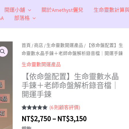
開運小舖
關於Amethyst儷兒
生命靈數計算
A
部落格
【依
首頁
/
商店
/
生命靈數開運產品
/ 【依命盤配置】生
命
命靈數水晶手鍊＋老師命盤解析錄音檔｜開運手鍊
盤
生命靈數開運產品
配
【依命盤配置】生命靈數水晶
置】
手鍊＋老師命盤解析錄音檔｜
生
開運手鍊
命
靈
(
6
則顧客評價)
數
評分
6
5.00
/
NT$
2,750
–
NT$
3,150
水
5，已有
位
顧客進行評
晶