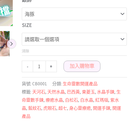
銀飾
分
手
鍊
＋
SIZE
老
師
命
清除
盤
解
加入購物車
-
+
析
錄
貨號:
CB0001
分類:
生命靈數開運產品
音
標籤:
天河石
,
天然水晶
,
巴西黃
,
東菱玉
,
水晶手鍊
,
生
檔
命靈數手鍊
,
療癒水晶
,
白松石
,
白水晶
,
紅瑪瑙
,
紫水
｜
晶
,
藍紋石
,
虎眼石
,
超七
,
身心靈療癒
,
開運手鍊
,
開運
開
產品
運
手