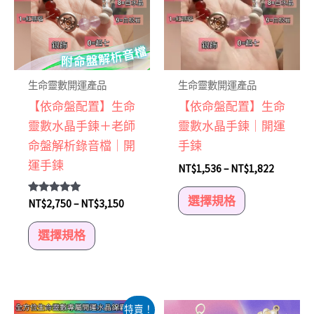
有
有
多
多
種
種
款
款
式。
式。
生命靈數開運產品
生命靈數開運產品
可
可
【依命盤配置】生命
【依命盤配置】生命
在
在
靈數水晶手鍊＋老師
靈數水晶手鍊｜開運
產
產
命盤解析錄音檔｜開
手鍊
品
品
運手鍊
NT$
1,536
–
NT$
1,822
頁
頁
面
面
選擇規格
評分
NT$
2,750
–
NT$
3,150
5.00
選
選
滿分 5
選擇規格
擇
擇
選
選
項
項
原
目
此
特賣！