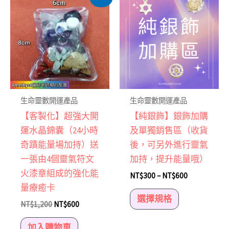
始
前
產
價
價
格：
格：
品
NT$1,200。
NT$600。
有
多
種
款
式。
生命靈數開運產品
生命靈數開運產品
可
【客製化】超強大開
【純銀飾】銀飾加購
在
運水晶錦囊（24小時
及單獨銷售區（收貨
產
奇蹟能量場加持）送
後，可另外進行靈氣
品
一張由4個靈氣符文
加持，提升能量哦）
頁
火漆章組成的強化能
NT$
300
–
NT$
600
面
量療癒卡
選
選擇規格
NT$
1,200
NT$
600
擇
選
加入購物車