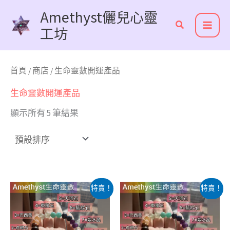
跳
Amethyst儷兒心靈
至
工坊
主
要
內
首頁
/
商店
/ 生命靈數開運產品
容
生命靈數開運產品
顯示所有 5 筆結果
此
此
特賣！
特賣！
產
產
品
品