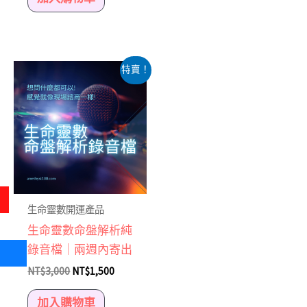
項
原
目
特賣！
始
前
價
價
格：
格：
NT$3,000。
NT$1,500。
生命靈數開運產品
生命靈數命盤解析純
錄音檔｜兩週內寄出
NT$
3,000
NT$
1,500
加入購物車