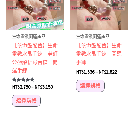
有
有
多
多
種
種
款
款
式。
式。
生命靈數開運產品
生命靈數開運產品
可
可
【依命盤配置】生命
【依命盤配置】生命
在
在
靈數水晶手鍊＋老師
靈數水晶手鍊｜開運
產
產
命盤解析錄音檔｜開
手鍊
品
品
運手鍊
NT$
1,536
–
NT$
1,822
頁
頁
面
面
選擇規格
評分
NT$
2,750
–
NT$
3,150
5.00
選
選
滿分 5
選擇規格
擇
擇
選
選
項
項