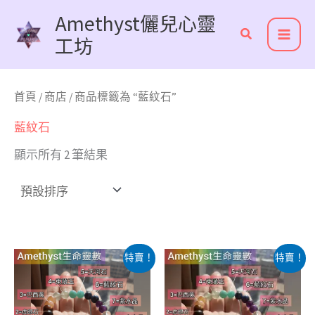
跳
Amethyst儷兒心靈
至
工坊
主
要
內
首頁
/
商店
/ 商品標籤為 “藍紋石”
容
藍紋石
顯示所有 2 筆結果
此
此
特賣！
特賣！
產
產
品
品