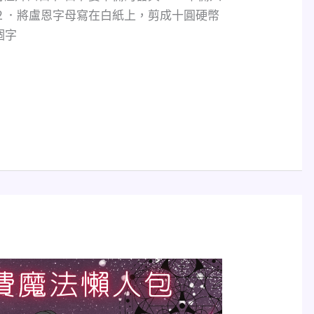
２．將盧恩字母寫在白紙上，剪成十圓硬幣
個字