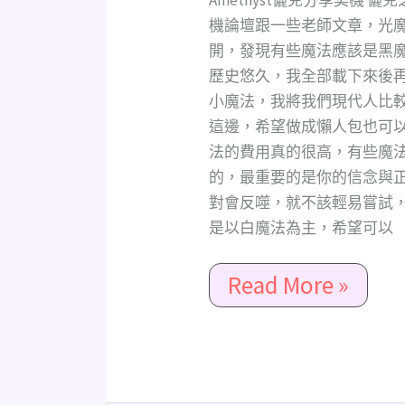
感
機論壇跟一些老師文章，光魔法
情
開，發現有些魔法應該是黑
挽
歷史悠久，我全部載下來後
回/
小魔法，我將我們現代人比
異
這邊，希望做成懶人包也可
性
法的費用真的很高，有些魔
戀/
的，最重要的是你的信念與
同
對會反噬，就不該輕易嘗試
性
是以白魔法為主，希望可以
戀/
三
Read More »
角
戀
皆
可
用)、