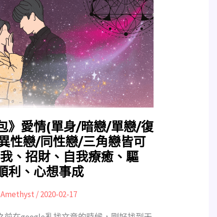
》愛情(單身/暗戀/單戀/復
/異性戀/同性戀/三角戀皆可
自我、招財、自我療癒、驅
順利、心想事成
:
Amethyst
/
2020-02-17
儷兒之前在google亂找文章的時候，剛好找到天