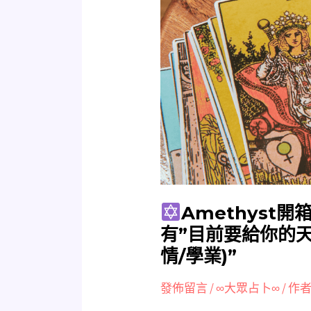
Amethyst
開
箱
古
埃
及
神
圖
塔
羅
牌，
Amethyst開
後
有”目前要給你的天
面
情/學業)”
有”
目
發佈留言
/
∞大眾占卜∞
/ 作者
前