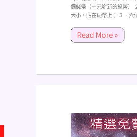
級
個錢幣（十元嶄新的錢幣） 
者
大小，貼在硬幣上； ３．六
使
用
Read More »
盧
恩
符
文
檢
測
自
己
的
愛
《精
情
選
運
白