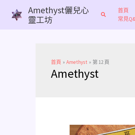
跳
Amethyst儷兒心
首頁
至
靈工坊
常見Q&
主
要
內
容
首頁
Amethyst
第 12 頁
Amethyst