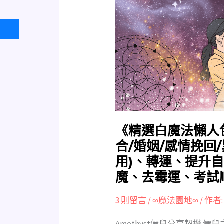
勢，
魔
非
法
常
懶
準!!
人
包》
愛
情
(單
身/
暗
《精選白魔法懶人包
戀/
合/婚姻/感情挽回
單
用)、轉運、提升
戀/
魔、去霉運、考試
復
合/
3 則留言
/
∞魔法園地∞
/ 作者
婚
姻/
Amethyst儷兒分享契機 