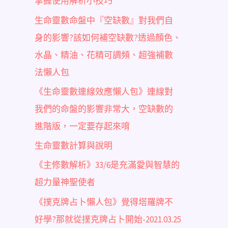
掌握使用解析小技巧
生命靈數命盤中『空缺數』對我們自
身的影響?該如何補空缺數?透過顏色、
水晶、精油、花精可調頻、超強補數
法懶人包
《生命靈數連線效應懶人包》連線對
我們的命盤的影響非常大，空缺數的
進階版，一定要存起來唷
生命靈數計算與說明
《主修數解析》33/6是充滿愛與智慧的
超力量神聖使者
《撲克牌占卜懶人包》覺得塔羅牌不
好學?那就從撲克牌占卜開始-2021.03.25