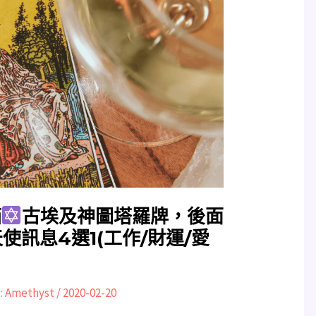
箱
古埃及神圖塔羅牌，後面
使訊息4選1(工作/財運/愛
:
Amethyst
/
2020-02-20