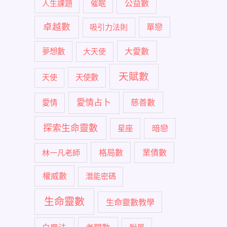
公益數
人生課題
催眠
卓越數
單戀
吸引力法則
大愛數
夢想數
大天使
天賦數
天使
天使數
愛情占卜
慈善數
愛情
探索生命靈數
暗戀
星座
格局數
業債數
林一凡老師
權威數
潛能密碼
生命靈數
生命靈數教學