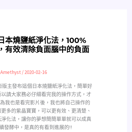
日本燒鹽紙淨化法，100%
，有效清除負面腦中的負面
:
Amethyst
/
2020-02-16
術版主發布這個日本燒鹽紙淨化法，簡單好
所以請大家務必仔細看完我的操作方式，才
 因為我也是看完影片後，我也將自己操作的
到更多的紫晶寶寶，可以更有效、更清楚、
紙淨化法，讓你的夢想簡簡單單就可以成真
續發酵中，是真的有看到進展的!!