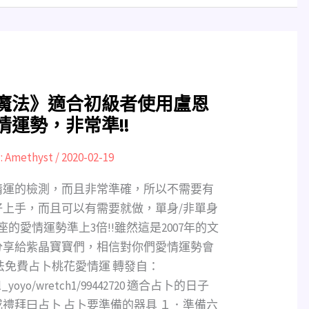
魔法》適合初級者使用盧恩
運勢，非常準!!
:
Amethyst
/
2020-02-19
情運的檢測，而且非常準確，所以不需要有
上手，而且可以有需要就做，單身/非單身
的愛情運勢準上3倍!!雖然這是2007年的文
分享給紫晶寶寶們，相信對你們愛情運勢會
法免費占卜桃花愛情運 轉發自：
gical_yoyo/wretch1/99442720 適合占卜的日子
禮拜曰占卜 占卜要準備的器具 １．準備六