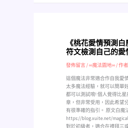
學
業)”
《桃
《桃花愛情預測白
花
符文檢測自己的愛情
愛
情
發佈留言
/
∞魔法園地∞
/ 作者
預
這個魔法非常適合作自我愛
測
太多魔法經驗，就可以簡單好
白
都可以測試唷! 個人覺得比星座
魔
法》
章，但非常受用，因此希望
適
有很準確的指引。 原文白魔
合
https://blog.xuite.net/ma
初
對於初級者，適合在禮拜三或