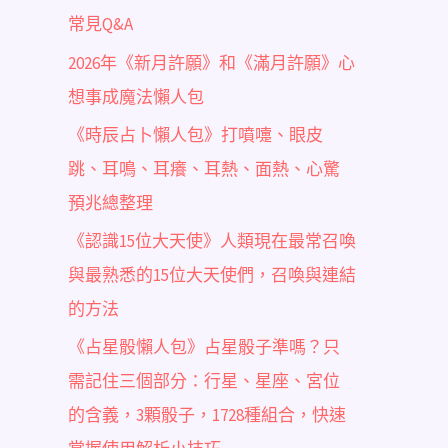
常見Q&A
2026年《新月許願》和《滿月許願》心
想事成魔法懶人包
《時辰占卜懶人包》打噴嚏、眼皮
跳、耳鳴、耳癢、耳熱、面熱、心驚
預兆總整理
《認識15位大天使》人類現在最常召喚
與最熟悉的15位大天使們，召喚與連結
的方法
《占星骰懶人包》占星骰子準嗎？只
需記住三個部分：行星、星座、宮位
的含義，3顆骰子，1728種組合，快速