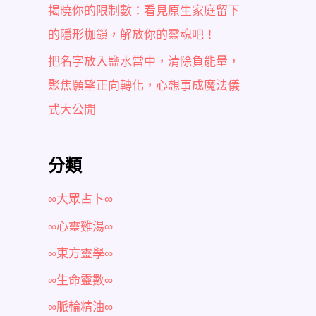
揭曉你的限制數：看見原生家庭留下
的隱形枷鎖，解放你的靈魂吧！
把名字放入鹽水當中，清除負能量，
聚焦願望正向轉化，心想事成魔法儀
式大公開
分類
∞大眾占卜∞
∞心靈雞湯∞
∞東方靈學∞
∞生命靈數∞
∞脈輪精油∞