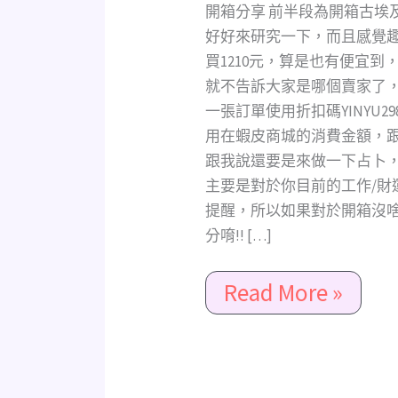
要
開箱分享 前半段為開箱古埃
給
好好來研究一下，而且感覺趣
你
買1210元，算是也有便宜到
的
就不告訴大家是哪個賣家了
天
一張訂單使用折扣碼YINYU2
使
用在蝦皮商城的消費金額，跟
訊
跟我說還要是來做一下占卜
息
主要是對於你目前的工作/財
4
提醒，所以如果對於開箱沒
選
分唷!! […]
1(工
作/
Read More »
財
運/
愛
情/