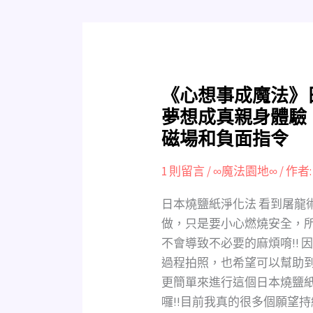
轉
運、
提
升
自
《心
《心想事成魔法》
我、
想
夢想成真親身體驗
招
事
財、
磁場和負面指令
成
自
魔
1 則留言
/
∞魔法園地∞
/ 作者
我
法》
療
日
日本燒鹽紙淨化法 看到屠龍
癒、
本
做，只是要小心燃燒安全，
驅
燒
不會導致不必要的麻煩唷!!
魔、
鹽
過程拍照，也希望可以幫助
去
紙
更簡單來進行這個日本燒鹽
霉
淨
囉!!目前我真的很多個願望持
運、