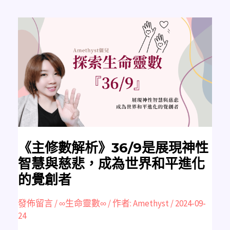
《主
修
數
解
析》
36/9
是
展
現
神
性
智
慧
與
慈
悲，
成
為
《主修數解析》36/9是展現神性
世
界
智慧與慈悲，成為世界和平進化
和
平
的覺創者
進
化
的
覺
發佈留言
/
∞生命靈數∞
/ 作者:
Amethyst
/
2024-09-
創
24
者