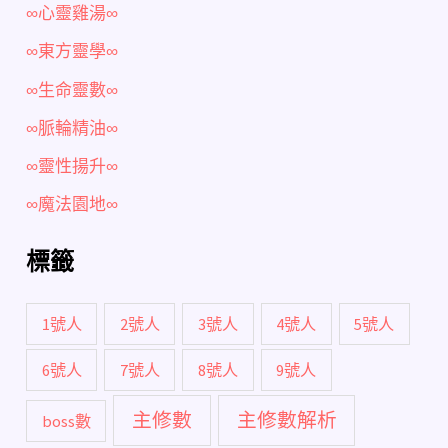
∞心靈雞湯∞
∞東方靈學∞
∞生命靈數∞
∞脈輪精油∞
∞靈性揚升∞
∞魔法園地∞
標籤
1號人
2號人
3號人
4號人
5號人
6號人
7號人
8號人
9號人
主修數
主修數解析
boss數