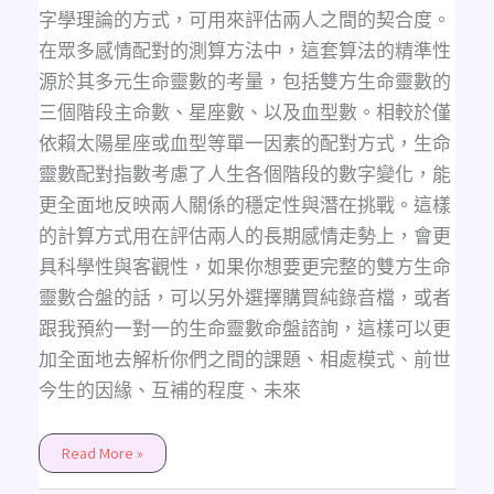
血
型
字學理論的方式，可用來評估兩人之間的契合度。
數）
在眾多感情配對的測算方法中，這套算法的精準性
源於其多元生命靈數的考量，包括雙方生命靈數的
三個階段主命數、星座數、以及血型數。相較於僅
依賴太陽星座或血型等單一因素的配對方式，生命
靈數配對指數考慮了人生各個階段的數字變化，能
更全面地反映兩人關係的穩定性與潛在挑戰。這樣
的計算方式用在評估兩人的長期感情走勢上，會更
具科學性與客觀性，如果你想要更完整的雙方生命
靈數合盤的話，可以另外選擇購買純錄音檔，或者
跟我預約一對一的生命靈數命盤諮詢，這樣可以更
加全面地去解析你們之間的課題、相處模式、前世
今生的因緣、互補的程度、未來
Read More »