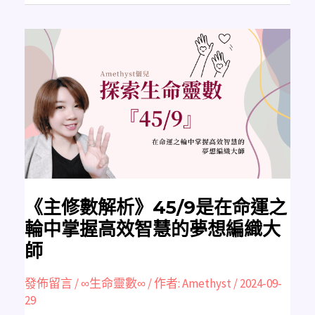
《主
修
數
解
析》
45/9
是
在
命
運
之
輪
中
掌
握
高
效
智
《主修數解析》45/9是在命運之
慧
的
輪中掌握高效智慧的夢想編織大
夢
想
師
編
織
大
師
發佈留言
/
∞生命靈數∞
/ 作者:
Amethyst
/
2024-09-
29