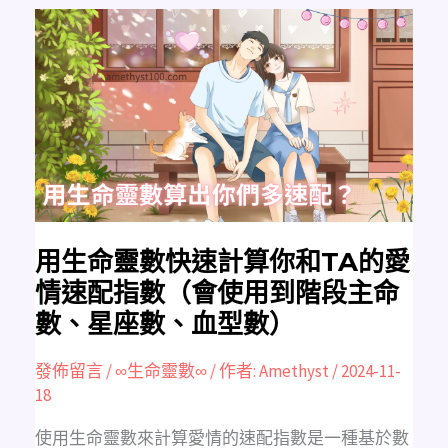
用
生
命
靈
數
快
速
計
算
你
和
TA
的
愛
情
速
配
指
用生命靈數快速計算你和TA的愛
數
（會
情速配指數（會使用到階段主命
使
用
數、星座數、血型數）
到
階
段
主
發佈留言
/
∞生命靈數∞
/ 作者:
Amethyst
/
2024-11-
命
18
數、
星
座
數、
使用生命靈數來計算愛情的速配指數是一種基於數