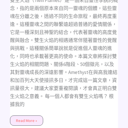
雙生火焰（Twin Flames）是一個來自靈性學說的概
念，指的是兩個原本來自同一靈魂的個體，這些靈
魂在分離之後，透過不同的生命旅程，最終再度重
逢。這種靈魂之間的聯繫遠超過普通的愛情關係，
它是一種深刻且神聖的結合，代表著靈魂的高度覺
醒與融合。雙生火焰的相遇通常伴隨著靈性的覺醒
與挑戰，這種關係簡單說就是促進個人靈魂的進
化，同時也承載著更高的使命。本篇文章將探討雙
生火焰的相關問題、關係6階段、50個徵兆，以及
其對靈魂成長的深遠影響。Amethyst在與高我連結
和加百列大天使接訊多日，才完成這一篇文章，資
訊量很大，建議大家要重複閱讀，才會真正明白雙
生火焰之意義。 每一個人都會有雙生火焰嗎？ 根
據我的
Read More »