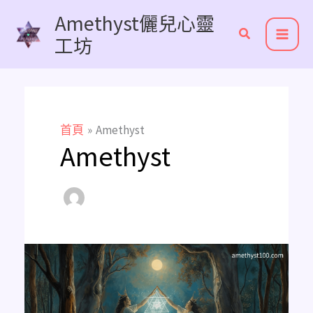
跳
Amethyst儷兒心靈
至
工坊
主
要
內
容
首頁
Amethyst
Amethyst
梅
爾
卡
巴：
啟
動
第