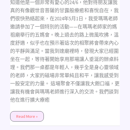
知道他是一個非常有愛心的24/6，他對待朋友讓我
真的有像觀世音菩薩的甘露般療癒和喜悅自在，我
們很快熟絡起來，在2024年5月1日，我受瑪瑪老師
邀請參加了一個特別的活動——在瑪瑪老師家的媽
祖廟舉行的五媽會。晚上過去的路上微風吹拂，溫
度舒適，似乎也在預示著這次的相聚將會帶來內心
的平靜與滿足。當我到達廟裡時，發現大家已經圍
坐在一起，等待著開始享用那場讓人垂涎的辦桌料
理。我們那一桌都是年輕人，幾乎全是身心靈領域
的老師，大家的磁場非常單純且和平，讓我感受到
一股安定的力量。 這場聚會不僅讓我大飽口福，更
讓我有機會與瑪瑪老師進行深入的交流。我們談到
他在進行擴大療癒
Read More »