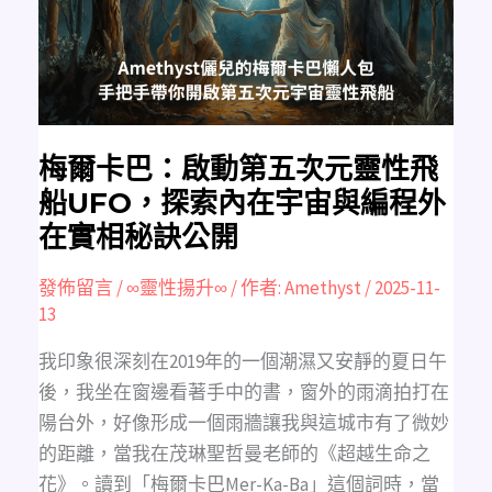
五
次
元
靈
性
飛
船
UFO，
探
索
內
梅爾卡巴：啟動第五次元靈性飛
在
宇
船UFO，探索內在宇宙與編程外
宙
與
在實相秘訣公開
編
程
外
在
發佈留言
/
∞靈性揚升∞
/ 作者:
Amethyst
/
2025-11-
實
13
相
秘
訣
公
我印象很深刻在2019年的一個潮濕又安靜的夏日午
開
後，我坐在窗邊看著手中的書，窗外的雨滴拍打在
陽台外，好像形成一個雨牆讓我與這城市有了微妙
的距離，當我在茂琳聖哲曼老師的《超越生命之
花》。讀到「梅爾卡巴Mer-Ka-Ba」這個詞時，當