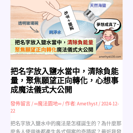
名
字
放
入
鹽
水
當
中，
清
除
負
能
量，
聚
焦
願
望
把名字放入鹽水當中，清除負能
正
向
量，聚焦願望正向轉化，心想事
轉
化，
成魔法儀式大公開
心
想
事
成
發佈留言
/
∞魔法園地∞
/ 作者:
Amethyst
/
2024-12-
魔
22
法
儀
式
大
把名字放入鹽水中的魔法是怎樣誕生的？為什麼那
公
開
麼多人使用後都產生各式個案的奇蹟呢？最近我發