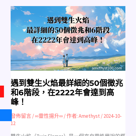
遇
到
雙
生
火
焰
最
詳
細
的
50
個
徵
兆
和
6
階
段，
遇到雙生火焰最詳細的50個徵兆
在
2222
和6階段，在2222年會達到高
年
會
峰！
達
到
高
峰！
發佈留言
/
∞靈性揚升∞
/ 作者:
Amethyst
/
2024-10-
12