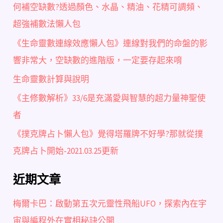
何補空缺數?透過顏色、水晶、精油、花精可調頻、
超強補數法懶人包
《生命靈數連線效應懶人包》連線對我們的命盤的影
響非常大，空缺數的進階版，一定要存起來唷
生命靈數計算與說明
《主修數解析》33/6是充滿愛與智慧的超力量神聖使
者
《撲克牌占卜懶人包》覺得塔羅牌不好學?那就從撲
克牌占卜開始-2021.03.25更新
近期文章
梅爾卡巴：啟動第五次元靈性飛船UFO，探索內在宇
宙與編程外在實相秘訣公開