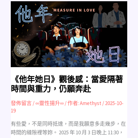
《他
年
她
日》
觀
後
感：
當
愛
隔
著
時
間
與
重
力，
仍
願
《他年她日》觀後感：當愛隔著
奔
赴
時間與重力，仍願奔赴
發佈留言
/
∞靈性揚升∞
/ 作者:
Amethyst
/
2025-10-
19
有些愛，不是同時抵達，而是我願意多走幾步，在
時間的縫隙裡等妳。 2025 年 10 月 3 日晚上 11:30，