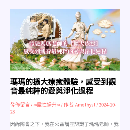
瑪
瑪
的
擴
大
療
癒
體
驗，
感
受
到
觀
音
最
純
粹
的
瑪瑪的擴大療癒體驗，感受到觀
愛
與
音最純粹的愛與淨化過程
淨
化
過
程
發佈留言
/
∞靈性揚升∞
/ 作者:
Amethyst
/
2024-10-
28
因緣際會之下，我在公益講座認識了瑪瑪老師，我