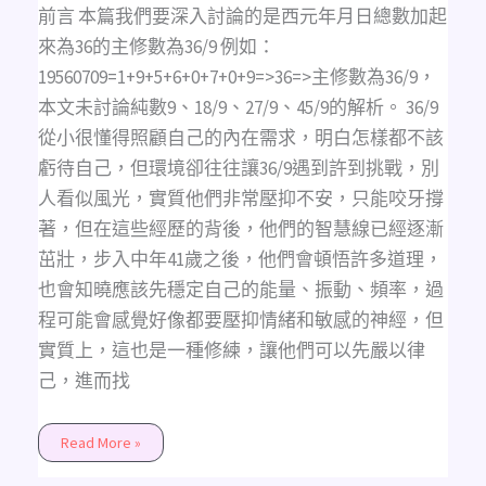
前言 本篇我們要深入討論的是西元年月日總數加起
來為36的主修數為36/9 例如：
19560709=1+9+5+6+0+7+0+9=>36=>主修數為36/9，
本文未討論純數9、18/9、27/9、45/9的解析。 36/9
從小很懂得照顧自己的內在需求，明白怎樣都不該
虧待自己，但環境卻往往讓36/9遇到許到挑戰，別
人看似風光，實質他們非常壓抑不安，只能咬牙撐
著，但在這些經歷的背後，他們的智慧線已經逐漸
茁壯，步入中年41歲之後，他們會頓悟許多道理，
也會知曉應該先穩定自己的能量、振動、頻率，過
程可能會感覺好像都要壓抑情緒和敏感的神經，但
實質上，這也是一種修練，讓他們可以先嚴以律
己，進而找
Read More »