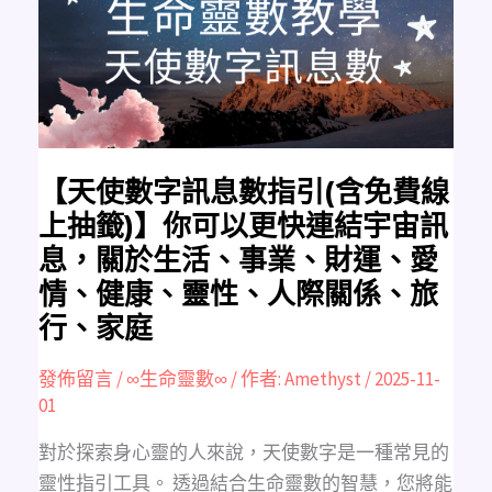
數
指
引
(含
免
費
線
上
抽
籤)】
你
可
【天使數字訊息數指引(含免費線
以
更
上抽籤)】你可以更快連結宇宙訊
快
連
息，關於生活、事業、財運、愛
結
宇
情、健康、靈性、人際關係、旅
宙
訊
息，
行、家庭
關
於
生
發佈留言
/
∞生命靈數∞
/ 作者:
Amethyst
/
2025-11-
活、
事
01
業、
財
運、
對於探索身心靈的人來說，天使數字是一種常見的
愛
情、
靈性指引工具。 透過結合生命靈數的智慧，您將能
健