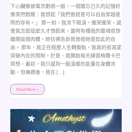
下心臟像被電流劃過一般，一個遺忘已久的記憶好
像突然甦醒：我想起「我們曾經是可以自由穿越星
際的存有。」 那一刻，我流下眼淚，邊哭邊笑，感
覺我怎麼這麼久才想起來，當時有種我的靈魂很想
離開這個肉體，她彷彿告訴我曾經她是如此的自
由。 那年，我正在經歷人生轉捩點，我真的很渴望
突破內在的限制。於是，我開始每天練習梅爾卡巴
冥想，最初，我只感到一股溫暖的能量在身體流
動，但幾週後，我在 […]
Read More »
【天
使
數
字
訊
息