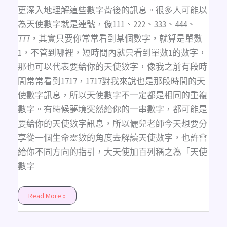
康、
更深入地理解這些數字背後的訊息。很多人可能以
靈
性、
為天使數字就是連號，像111、222、333、444、
人
際
777，其實只要你常常看到某個數字，就算是單數
關
係、
1，不管到哪裡，短時間內就只看到單數1的數字，
旅
行、
那也可以代表要給你的天使數字，像我之前有段時
家
庭
間常常看到1717，1717對我來說也是那段時間的天
使數字訊息，所以天使數字不一定都是相同的重複
數字。有時候夢境突然給你的一串數字，都可能是
要給你的天使數字訊息，所以儷兒老師今天想要分
享從一個生命靈數的角度去解讀天使數字，也許會
給你不同方向的指引，大天使加百列稱之為「天使
數字
Read More »