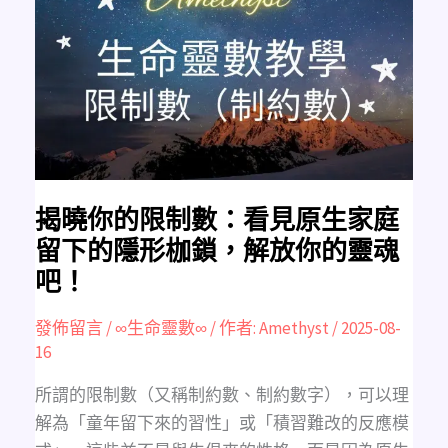
你
的
限
制
數：
看
見
原
生
家
庭
留
下
的
隱
形
揭曉你的限制數：看見原生家庭
枷
鎖，
留下的隱形枷鎖，解放你的靈魂
解
放
吧！
你
的
靈
魂
發佈留言
/
∞生命靈數∞
/ 作者:
Amethyst
/
2025-08-
吧！
16
所謂的限制數（又稱制約數、制約數字），可以理
解為「童年留下來的習性」或「積習難改的反應模