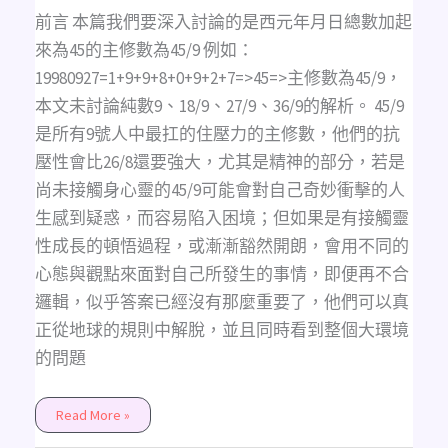
前言 本篇我們要深入討論的是西元年月日總數加起
來為45的主修數為45/9 例如：
19980927=1+9+9+8+0+9+2+7=>45=>主修數為45/9，
本文未討論純數9、18/9、27/9、36/9的解析。 45/9
是所有9號人中最扛的住壓力的主修數，他們的抗
壓性會比26/8還要強大，尤其是精神的部分，若是
尚未接觸身心靈的45/9可能會對自己奇妙衝擊的人
生感到疑惑，而容易陷入困境；但如果是有接觸靈
性成長的頓悟過程，或漸漸豁然開朗，會用不同的
心態與觀點來面對自己所發生的事情，即便再不合
邏輯，似乎答案已經沒有那麼重要了，他們可以真
正從地球的規則中解脫，並且同時看到整個大環境
的問題
Read More »