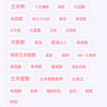
主命數
公益數
人生課題
催眠
卓越數
單戀
吸引力法則
夢想數
大愛數
大天使
天使
天使數
天賦數
愛情占卜
慈善數
愛情
探索生命靈數
暗戀
星座
林一凡老師
格局數
業債數
權威數
潛能密碼
生命靈數
生命靈數教學
白魔法
老闆數
脫單
連結高我
配對
開運
高我