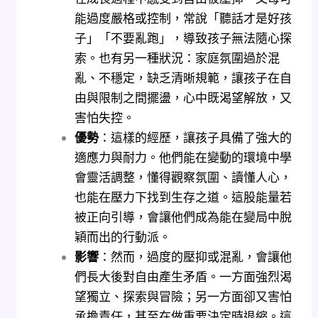
能過度嚴格或控制，常說「聽話才是好孩
子」「不要亂跑」，導致孩子無法隨心探
索。也有另一種狀況：家庭氛圍過於混
亂、不穩定，缺乏清晰規範，讓孩子在自
由與限制之間擺盪，心中既渴望解放，又
害怕失控。
優勢
：這樣的經歷，讓孩子具備了強大的
適應力與耐力。他們能在變動的環境中學
會靈活調整，懂得觀察氛圍、讀懂人心，
也能在壓力下找到生存之道。這股能量若
被正向引導，會讓他們成為能在變局中脫
穎而出的行動派。
影響
：然而，過度的壓抑或混亂，會讓他
們長大後對自由產生矛盾。一方面強烈渴
望獨立、探索與冒險；另一方面卻又害怕
承擔責任，甚至在做重要決定時退縮。這