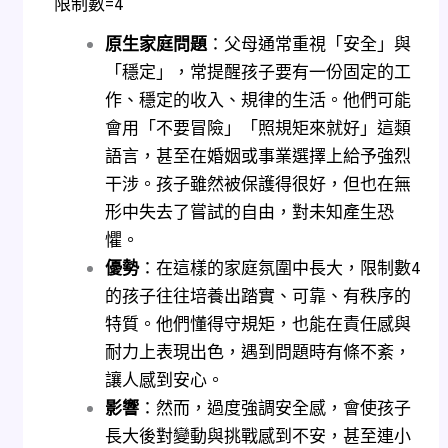
限制數=4
原生家庭問題
：父母通常重視「安全」與
「穩定」，常提醒孩子要有一份固定的工
作、穩定的收入、規律的生活。他們可能
會用「不要冒險」「照規矩來就好」這類
語言，甚至在婚姻或事業選擇上給予強烈
干涉。孩子雖然被保護得很好，但也在無
形中失去了嘗試的自由，對未知產生恐
懼。
優勢
：在這樣的家庭氛圍中長大，限制數4
的孩子往往培養出踏實、可靠、有秩序的
特質。他們懂得守規矩，也能在責任感與
耐力上表現出色，遇到問題時有條不紊，
讓人感到安心。
影響
：然而，過度強調安全感，會使孩子
長大後對變動與挑戰感到不安，甚至連小