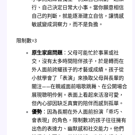
行、自己決定日常大小事。當你願意相信
自己的判斷，就能逐漸建立自信，讓情感
敏感變成洞察力，而不是負擔。
限制數=3
原生家庭問題
：父母可能忙於事業或社
交，沒有太多時間陪伴孩子，於是轉而在
外人面前誇耀孩子的才藝或成績。孩子從
小就學會了「表演」來換取父母與長輩的
關注——在親戚面前唱歌跳舞、在公開場合
展現聰明伶俐。表面上看起來活潑可愛，
但內心卻因缺乏真實的陪伴而感到孤單。
優勢
：因為長期在外人面前扮演「乖巧、
會表現」的角色，限制數3的孩子往往擁有
出色的表達力、幽默感和社交能力。他們