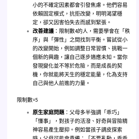
小的不確定因素都會引發焦慮。他們容易
依賴固定模式，抗拒改變，明明渴望穩
定，卻又因害怕失去而感到緊張。
改善建議
：限制數4的人，需要學會在「秩
序」與「彈性」之間找到平衡。嘗試從小
的改變開始，例如調整日常習慣、挑戰一
個新的興趣，讓自己逐步適應未知。當你
發現變化並不等於危險，而是成長的契
機，你就能將天生的穩定能量，化為支持
自己與他人前進的力量。
限制數=5
原生家庭問題
：父母多半強調「乖巧」
「懂事」，對孩子的活潑、好奇與冒險精
神容易產生壓抑。例如當孩子調皮探索
時，父母可能會責備：「不要亂動，乖乖