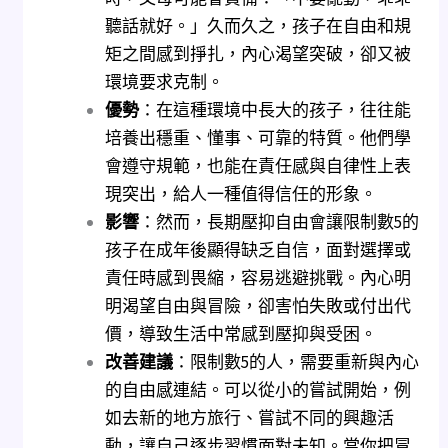
聽話就好。」久而久之，孩子在自由和規
矩之間感到掙扎，內心渴望突破，卻又被
環境要求克制。
優勢
：在這種環境中長大的孩子，往往能
培養出穩重、懂事、可靠的特質。他們學
會遵守規範，也能在責任感與自律性上表
現突出，給人一種值得信任的形象。
影響
：然而，長期壓抑自由會讓限制數5的
孩子在成年後顯得缺乏自信，面對選擇或
責任時感到畏縮，容易逃避挑戰。內心明
明渴望自由與冒險，卻害怕失敗或付出代
價，導致生活中常感到壓抑與受困。
改善建議
：限制數5的人，需要重新與內心
的自由感連結。可以從小的嘗試開始，例
如去新的地方旅行、嘗試不同的興趣活
動，讓自己逐步習慣面對未知。當你把冒