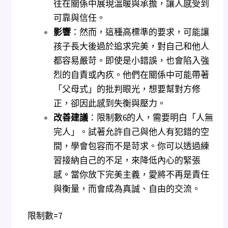
往在關係中展現溫暖與承擔，讓人感受到
可靠與信任。
影響
：然而，這種高標準的要求，可能讓
孩子長大後過於追求完美，對自己和他人
都容易嚴苛。即使是小錯誤，也會陷入強
烈的自責或內疚。他們在關係中可能帶著
「父母式」的批判眼光，想要幫對方修
正，卻因此感到失衡與壓力。
改善建議
：限制數6的人，需要明白「人無
完人」。試著允許自己與他人有犯錯的空
間，學會包容而不是苛求。你可以透過練
習接納自己的不足，來降低內心的緊張
感。當你放下完美主義，愛將不再是責任
與衡量，而會成為真誠、自由的交流。
限制數=7