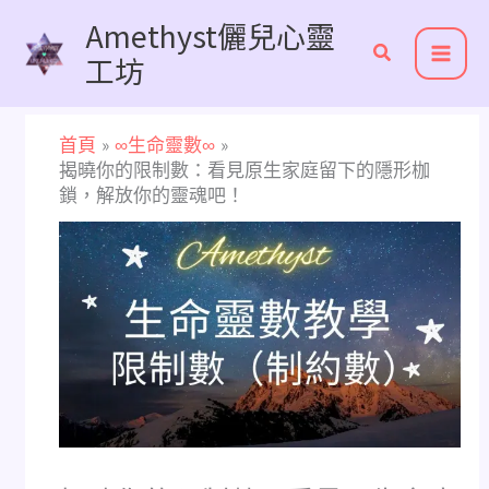
跳
Amethyst儷兒心靈
至
工坊
主
要
內
首頁
∞生命靈數∞
容
揭曉你的限制數：看見原生家庭留下的隱形枷
鎖，解放你的靈魂吧！