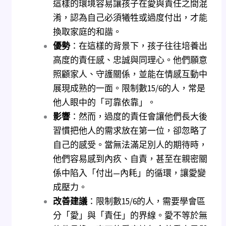
這樣的環境容易讓孩子在愛與責任之間混
淆，認為自己必須犧牲或過度付出，才能
換取家庭的和諧。
優勢
：在這樣的背景下，孩子往往培養出
高度的責任感、忠誠與同理心。他們願意
照顧家人、守護關係，並能在情感互動中
展現成熟的一面。限制數15/6的人，常是
他人眼中的「可靠依靠」。
影響
：然而，過度的責任會讓他們長大後
習慣把他人的需求放在第一位，卻忽略了
自己的感受。當無法滿足別人的期待時，
他們容易感到內疚、自責，甚至在親密關
係中陷入「付出—內耗」的循環，讓愛變
成壓力。
改善建議
：限制數15/6的人，需要學會區
分「愛」與「責任」的界線。愛不等於無