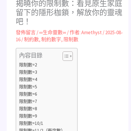
揭曉你的限制數：看見原生家庭
留下的隱形枷鎖，解放你的靈魂
吧！
發佈留言
/
∞生命靈數∞
/ 作者:
Amethyst
/
2025-08-
16
/
制約數
,
制約數字
,
限制數
內容目錄
限制數=2
限制數=3
限制數=4
限制數=5
限制數=6
限制數=7
限制數=8
限制數=9
限制數=10/1
限制數=11/2（衝突數）