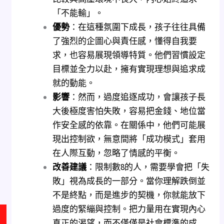
「不能輸」。
優勢
：在這種氛圍下成長，孩子往往具備
了強烈的企圖心與責任感，懂得自我要
求，也容易展現領導特質。他們習慣設定
目標並全力以赴，擁有實現理想與追求成
就的動能。
影響
：然而，過度追逐成功，會讓孩子長
大後極度害怕失敗，容易把金錢、地位當
作安全感的依靠。在關係中，他們可能展
現出控制欲，無意間將「成功模式」套用
在人際互動，忽略了情感的平衡。
改善建議
：限制數8的人，需要學會把「失
敗」視為成長的一部分。當你理解跌倒並
不是終點，而是進步的契機，你就能放下
過度的緊繃與控制。把力量用在實現內心
真正的渴望，而不僅僅是社會標準的成