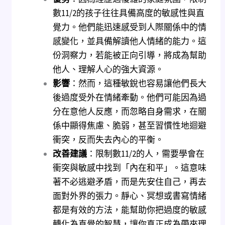
數11/2的孩子往往具備高度的敏感性與直
覺力。他們能迅速感受到人際關係中的情
感變化，並具備解讀他人情緒的能力。這
份洞察力，若能被正向引導，將成為幫助
他人、理解人心的強大資源。
影響
：然而，這種敏銳也容易讓他們長大
後過度受外在情緒牽動。他們可能因為過
分在意他人反應，而忽略自身需求，在關
係中顯得焦慮、脆弱，甚至習慣性地迴避
衝突，反而失去內心的平衡。
改善建議
：限制數11/2的人，需要學會在
衝突與敏感中找到「內在和平」。這意味
著不必逃避矛盾，而是先安住自己，再去
面對外界的張力。靜心、冥想或書寫情緒
都是有效的方法，能幫助你把過度的敏感
轉化為直覺的智慧，讓你真正成為帶來理