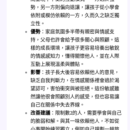
勢，另一方則偏向退讓，讓孩子從小學會
依附或模仿依賴的一方，久而久之缺乏獨
立性。
優勢
：家庭氛圍多半帶有親密與情感支
持，父母也許會給予很多關心與照顧。這
樣的成長環境，讓孩子更容易培養出敏銳
的情感感知力，懂得關懷他人，並在人際
互動上展現溫柔與體貼。
影響
：孩子長大後容易依賴他人的意見，
缺乏自我判斷力，在情感關係裡會過於渴
望認可，害怕衝突與被拒絕。這份敏感雖
然讓他很會照顧別人的感受，但也容易讓
自己在關係中失去界線。
改善建議
：限制數2的人，需要學會與自己
的脆弱和解。與其一味依賴他人，不如從
小事開始練習獨立，例如自己規劃一趟旅