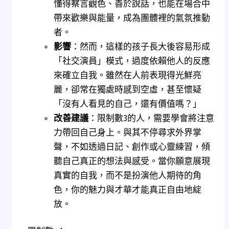
懂得察言觀色、善於說話，也能在場合中
帶來歡樂與能量，成為團體裡的氣氛推動
者。
影響
：然而，這樣的孩子長大後容易形成
「社交演員」模式，過度依賴他人的反應
來確立自我。雖然在人前表現得光鮮亮
麗，卻常在獨處時感到空虛，甚至懷疑
「沒有人看見的自己，還有價值嗎？」
改善建議
：限制數3的人，需要學會將注意
力帶回自己身上。與其不停尋求外界掌
聲，不如透過日記、創作或心靈練習，傾
聽自己真正的想法與感受。當你願意展現
真實的自我，而不是扮演他人期待的角
色，你的魅力與才華才能真正自由地綻
放。