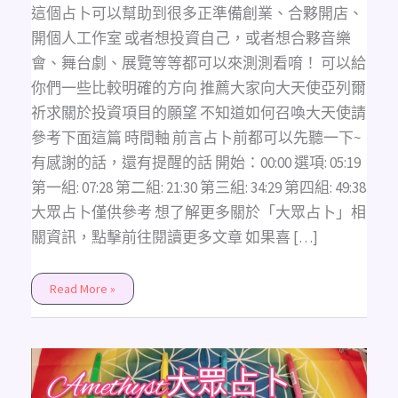
業、
這個占卜可以幫助到很多正準備創業、合夥開店、
開
店、
開個人工作室 或者想投資自己，或者想合夥音樂
合
夥、
會、舞台劇、展覽等等都可以來測測看唷！ 可以給
大
型
你們一些比較明確的方向 推薦大家向大天使亞列爾
展
覽、
祈求關於投資項目的願望 不知道如何召喚大天使請
活
動
參考下面這篇 時間軸 前言占卜前都可以先聽一下~
專
案、
有感謝的話，還有提醒的話 開始：00:00 選項: 05:19
自
我
第一組: 07:28 第二組: 21:30 第三組: 34:29 第四組: 49:38
投
資
大眾占卜僅供參考 想了解更多關於「大眾占卜」相
類
的
關資訊，點擊前往閱讀更多文章 如果喜 […]
可
以
來
測，
股
Read More »
票
資
金
盤
不
建
Amethyst
議)
大
不
眾