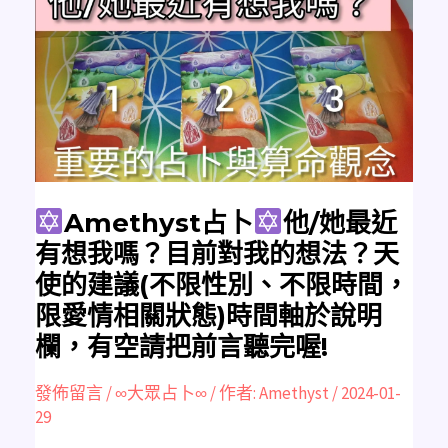
占
卜
他/
她
最
近
有
想
我
嗎？
目
前
對
我
的
Amethyst占卜
他/她最近
想
法？
有想我嗎？目前對我的想法？天
天
使
使的建議(不限性別、不限時間，
的
建
限愛情相關狀態)時間軸於說明
議
(不
欄，有空請把前言聽完喔!
限
性
別、
不
發佈留言
/
∞大眾占卜∞
/ 作者:
Amethyst
/
2024-01-
限
時
29
間，
限