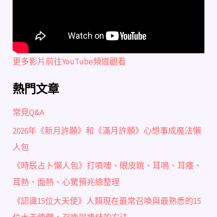
更多影片前往YouTube頻道觀看
熱門文章
常見Q&A
2026年《新月許願》和《滿月許願》心想事成魔法懶
人包
《時辰占卜懶人包》打噴嚏、眼皮跳、耳鳴、耳癢、
耳熱、面熱、心驚預兆總整理
《認識15位大天使》人類現在最常召喚與最熟悉的15