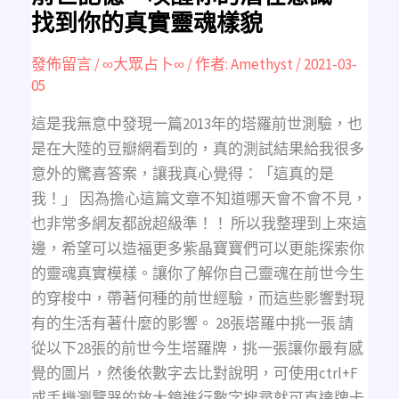
在
找到你的真實靈魂樣貌
意
識，
找
到
發佈留言
/
∞大眾占卜∞
/ 作者:
Amethyst
/
2021-03-
你
05
的
真
實
靈
這是我無意中發現一篇2013年的塔羅前世測驗，也
魂
樣
是在大陸的豆瓣網看到的，真的測試結果給我很多
貌
意外的驚喜答案，讓我真心覺得：「這真的是
我！」 因為擔心這篇文章不知道哪天會不會不見，
也非常多網友都說超級準！！ 所以我整理到上來這
邊，希望可以造福更多紫晶寶寶們可以更能探索你
的靈魂真實模樣。讓你了解你自己靈魂在前世今生
的穿梭中，帶著何種的前世經驗，而這些影響對現
有的生活有著什麼的影響。 28張塔羅中挑一張 請
從以下28張的前世今生塔羅牌，挑一張讓你最有感
覺的圖片，然後依數字去比對說明，可使用ctrl+F
或手機瀏覽器的放大鏡進行數字搜尋就可直達牌卡