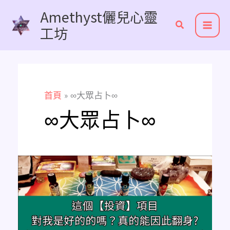
跳
Amethyst儷兒心靈
至
工坊
主
要
內
容
首頁
∞大眾占卜∞
∞大眾占卜∞
Amethyst
大
眾
占
卜
這
個
投