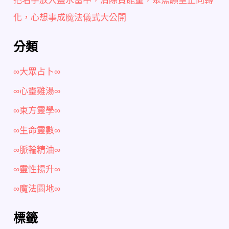
把名字放入鹽水當中，清除負能量，聚焦願望正向轉
化，心想事成魔法儀式大公開
分類
∞大眾占卜∞
∞心靈雞湯∞
∞東方靈學∞
∞生命靈數∞
∞脈輪精油∞
∞靈性揚升∞
∞魔法園地∞
標籤