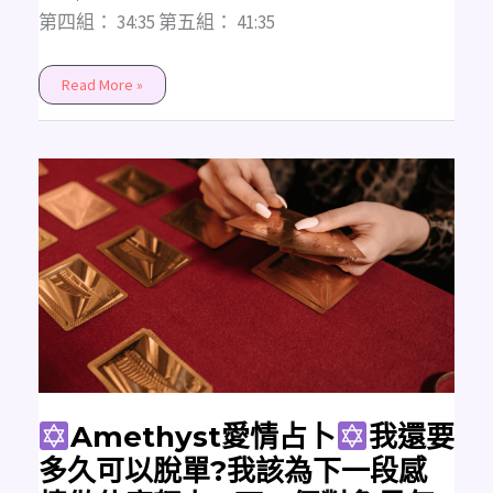
第四組： 34:35 第五組： 41:35
Read More »
Amethyst
愛
情
占
卜
我
還
要
多
久
可
以
脫
單?
我
該
Amethyst愛情占卜
我還要
為
下
多久可以脫單?我該為下一段感
一
段