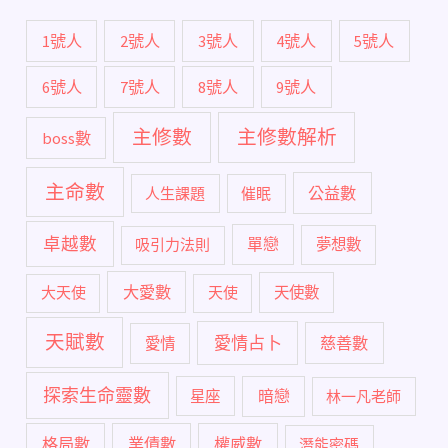
1號人
2號人
3號人
4號人
5號人
6號人
7號人
8號人
9號人
主修數
主修數解析
boss數
主命數
公益數
人生課題
催眠
卓越數
單戀
吸引力法則
夢想數
大愛數
大天使
天使
天使數
天賦數
愛情占卜
慈善數
愛情
探索生命靈數
暗戀
星座
林一凡老師
格局數
業債數
權威數
潛能密碼