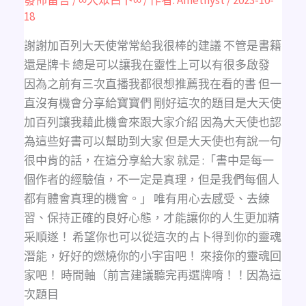
數
字
18
xxx
覺
醒
謝謝加百列大天使常常給我很棒的建議 不管是書籍
後
的
還是牌卡 總是可以讓我在靈性上可以有很多啟發
狀
態，
因為之前有三次直播我都很想推薦我在看的書 但一
快
來
直沒有機會分享給寶寶們 剛好這次的題目是大天使
接
你
加百列讓我藉此機會來跟大家介紹 因為大天使也認
的
靈
為這些好書可以幫助到大家 但是大天使也有說一句
魂
回
很中肯的話，在這分享給大家 就是 :「書中是每一
家
吧!
個作者的經驗值，不一定是真理，但是我們每個人
(不
限
都有體會真理的機會。」 唯有用心去感受、去練
時
間/
習、保持正確的良好心態，才能讓你的人生更加精
不
限
采順遂！ 希望你也可以從這次的占卜得到你的靈魂
狀
況)
潛能，好好的燃燒你的小宇宙吧！ 來接你的靈魂回
家吧！ 時間軸（前言建議聽完再選牌唷！！因為這
次題目