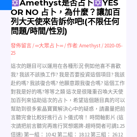
百
Amethyst是否占卜
YES
列
大
OR NO 占卜，為什麼？讓加百
天
使
列大天使來告訴你吧!(不限任何
來
告
問題/時間/性別)
訴
你
吧!
(不
發佈留言
/
∞大眾占卜∞
/ 作者:
Amethyst
/
2020-05-
限
任
25
何
問
題/
這次的題目可以運用在各種形況 例如他喜不喜歡
時
間/
我? 我該不該換工作? 我是否要投資這個項目? 我該
性
別)
赴約嗎? 我該復合嗎? 他願意跟我復合嗎? 這個工作
對我是好的嗎?等等之類 這次是很隆重召喚大天使
加百列來協助這次的占卜，希望這個題目真的可以
幫助到很多紫晶寶寶解決心中的疑惑，請盡量把前
言聽完會比較好進行占卜儀式唷！ 時間軸影片 (這
次請把前言聽完再進行冥想選牌-趕時間者可調1.25
倍速) 第一組： 10:42 第二組： 18:12 第三組： 26:12