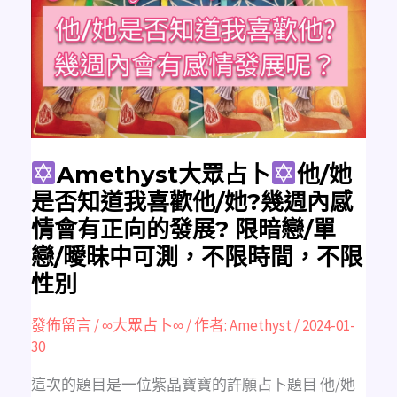
限
占
時
卜
間
他/
她
是
否
知
道
我
喜
歡
他/
她?
Amethyst大眾占卜
他/她
幾
週
是否知道我喜歡他/她?幾週內感
內
感
情會有正向的發展? 限暗戀/單
情
會
戀/曖昧中可測，不限時間，不限
有
正
性別
向
的
發
展?
發佈留言
/
∞大眾占卜∞
/ 作者:
Amethyst
/
2024-01-
限
暗
30
戀/
單
戀/
這次的題目是一位紫晶寶寶的許願占卜題目 他/她
曖