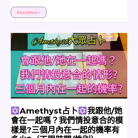
Read More »
Amethyst
占
卜
我
跟
他/
她
會
在
一
起
嗎？
我
們
情
投
Amethyst占卜
我跟他/她
意
合
會在一起嗎？我們情投意合的模
的
模
樣是?三個月內在一起的機率有
樣
是?