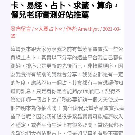
天
卡、易經、占卜、求籤、算命，
使
卡、
儷兒老師實測好站推薦
易
經、
占
卜、
發佈留言
/
∞大眾占卜∞
/ 作者:
Amethyst
/
2021-03-
求
籤、
05
算
命，
儷
這篇要來跟大家分享我之前有幫紫晶寶寶找一些免
兒
老
費線上占卜，其實以下分享的這些平台我自己都有
師
實
測過，排序只是更新的先後而已，非推薦順序，因
測
好
為我覺得有幫助的我就會分享，我認為都是有一定
站
推
的準度，應該說每一個占卜其實都有宇宙想讓你知
薦
道的訊息，只是看你是否能夠get到而已，記得不
管使用哪一個占卜之前務必要祈請一個大天使或一
個神明來為你抽牌唷！ 為什麼我要幫紫晶寶寶找這
些平台呢？因為我知道很多紫晶寶寶可能經濟收入
不穩定，或者平時生活上有很多疑問，當然我也不
希望你們太過依賴占卜，但是如果真的有些不確定