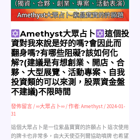
資
對
我
來
說
是
好
的
Amethyst大眾占卜
這個投
嗎?
會
資對我來說是好的嗎?會因此而
因
此
翻身嗎?有哪些阻礙?該如何化
而
翻
解?(建議是有想創業、開店、合
身
嗎?
夥、大型展覽、活動專案、自我
有
哪
些
投資類的可以來測，股票資金盤
阻
礙?
不建議)不限時間
該
如
何
化
發佈留言
/
∞大眾占卜∞
/ 作者:
Amethyst
/
2024-01-
解?
31
(建
議
是
這個大眾占卜是一位紫晶寶寶的許願占卜 這次使用
有
想
的牌卡也非常多，由大天使亞列爾協助噴牌 也希望
創