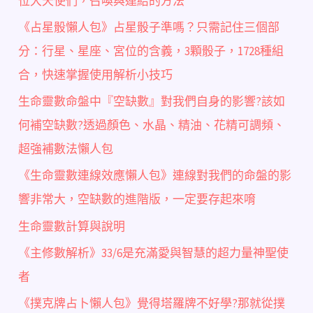
位大天使們，召喚與連結的方法
《占星骰懶人包》占星骰子準嗎？只需記住三個部
分：行星、星座、宮位的含義，3顆骰子，1728種組
合，快速掌握使用解析小技巧
生命靈數命盤中『空缺數』對我們自身的影響?該如
何補空缺數?透過顏色、水晶、精油、花精可調頻、
超強補數法懶人包
《生命靈數連線效應懶人包》連線對我們的命盤的影
響非常大，空缺數的進階版，一定要存起來唷
生命靈數計算與說明
《主修數解析》33/6是充滿愛與智慧的超力量神聖使
者
《撲克牌占卜懶人包》覺得塔羅牌不好學?那就從撲