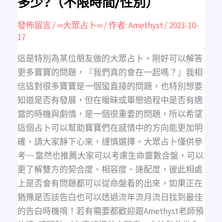
多少?（不限時間/性別）
三
個
月
內
發佈留言
/
∞大眾占卜∞
/ 作者:
Amethyst
/
2023-10-
在
一
17
起
的
機
這是特別為某位朋友做的大眾占卜，剛好可以解答
率
有
更多寶寶的問題，『我們真的會在一起嗎？』我相
多
少?
信這對很多寶寶是一個蠻直接的問題，也特別想要
（不
限
知道是否有發展，但在曖昧或單戀過程中是否有適
時
間/
當的時機與劇情，是一個很重要的問題，所以希望
性
別）
這個占卜可以幫助寶寶們在感情中的方向能更加明
確，請大家靜下心來，謹慎選擇。大眾占卜僅供參
考~~ 當然也推薦大家可以考慮生命靈數合盤，可以
更了解雙方的契合度、相容度、速配度，彼此相處
上是否會有問題都可以從命盤看的出來，如果正在
猶豫是否該告白也可以透過流年流月流日找到最佳
的告白時機唷！若有需要都歡迎跟Amethyst老師預