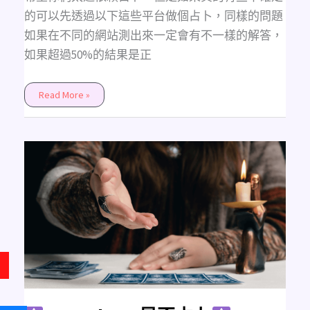
的可以先透過以下這些平台做個占卜，同樣的問題
如果在不同的網站測出來一定會有不一樣的解答，
如果超過50%的結果是正
Read More »
Amethyst
是
否
占
卜
YES
OR
NO
占
卜，
為
什
麼？
讓
加