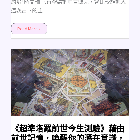
約唷! 時間軸 （有空請把前言聽完，會比較能進入
這次占卜的主
Read More »
《超
準
塔
羅
前
世
今
生
測
驗》
藉
由
前
世
記
憶，
喚
醒
《超準塔羅前世今生測驗》藉由
你
的
前世記憶，喚醒你的潛在意識，
潛