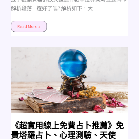
解析段落 ​ ​ 選好了嗎? 解析如下，大
Read More »
《超
實
用
線
上
免
費
占
卜
推
薦》
免
費
塔
羅
占
卜、
心
《超實用線上免費占卜推薦》免
理
測
費塔羅占卜、心理測驗、天使
驗、