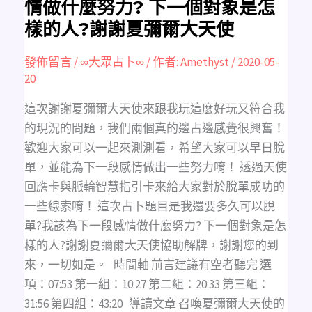
情做什麼努力? 下一個對象是怎
感
情
樣的人?謝謝夏彌爾大天使
做
什
麼
努
發佈留言
/
∞大眾占卜∞
/ 作者:
Amethyst
/
2020-05-
力?
下
20
一
個
對
這次謝謝夏彌爾大天使來跟我玩這麼好玩又符合我
象
是
的現況的問題，我們兩個真的邊占邊感覺很興奮！
怎
樣
歡迎大家可以一起來測測看，希望大家可以早日脫
的
人?
單，並能為下一段感情做出一些努力唷！ 透過天使
謝
謝
回應卡與脈輪智慧指引卡來給大家對於脫單成功的
夏
彌
一些線索唷！ 這次占卜題目是我還要多久可以脫
爾
大
單?我該為下一段感情做什麼努力? 下一個對象是怎
天
使
樣的人?謝謝夏彌爾大天使協助解牌，謝謝您的到
來，一切如是。 時間軸 前言建議有空者聽完 選
項：07:53 第一組：10:27 第二組：20:33 第三組：
31:56 第四組：43:20 導讀文章 召喚夏彌爾大天使的