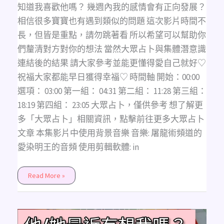
昧
知道我喜歡他嗎？ 幾週內我的感情會有正向發展？
中
可
相信很多寶寶也有遇到類似的問題 這次影片時間不
測，
不
長，但皆是重點，請勿跳著看 所以希望可以幫助你
限
時
們釐清對方對你的想法 當然大眾占卜與集體潛意識
間，
不
連結後的結果 請大家參考並能更懂得愛自己就好♡
限
性
祝福大家都能早日獲得幸福♡ 時間軸 開始：00:00
別
選項： 03:00 第一組： 04:31 第二組： 11:28 第三組：
18:19 第四組： 23:05 大眾占卜，僅供參考 想了解更
多「大眾占卜」相關資訊，點擊前往更多大眾占卜
文章 本集影片中使用背景音樂 音樂: 屠龍術頻道的
愛染明王的音頻 使用剪輯軟體: in
Read More »
Amethyst