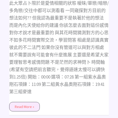
愛
此大眾占卜限於是愛情相關的狀態 曖昧/單戀/暗戀/
情
相
多角戀/交往中都可以測看看 一同窺探對方目前的
關
狀
想法如何?? 但我認為最重要不是執著於他的想法
態)
時
而是內化天使給你的建議 你該怎麼去面對這份感情
間
軸
對你才說才是最重要的 與其花時間猜測對方的心思
於
說
不如多花時間實際交流，學習問答 相處是認識真實
明
欄，
彼此的不二法門 如果你沒有管道可以與對方相處
有
空
就不需要說有可能會有什麼進展 主要還是希望大家
請
把
要理智思考感情問題 不是茫然的求神問卜 時間軸
前
言
(希望有空請把前言聽完，覺得語速太慢可以調快
聽
完
到1.25倍) 開始：00:00 選項：07:28 第一組紫水晶奧
喔!
剛石項鍊：11:09 第二組黃水晶奧剛石項鍊：19:41
第三組麥達
Read More »