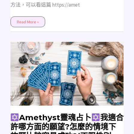
方法，可以看這篇 https://amet
Read More »
Amethyst
靈
魂
占
卜
我
適
合
許
哪
方
面
的
願
望?
怎
Amethyst靈魂占卜
我適合
麼
的
許哪方面的願望?怎麼的情境下
情
境