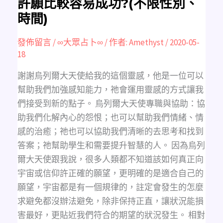
許願比較容易成功?(不限性別、
下
許
時間)
願
比
較
容
發佈留言
/
∞大眾占卜∞
/ 作者:
Amethyst
/
2020-05-
易
成
18
功?
(不
限
謝謝烏列爾大天使給我的這個靈感，他是一位可以
性
別、
幫助我們加強感知能力，祂會運用靈感的方式讓我
時
間)
們接受到新的點子。 烏列爾大天使專職與協助：協
助我們化解內心的怨恨；也可以幫助我們情緒、情
感的治癒；祂也可以協助我們清晰的去思考和找到
答案；祂幫助學生和需要提升智慧的人。 因為烏列
爾大天使跟我說，很多人類都不知道該如何真正向
宇宙或信仰許正確的願望，更明確的是適合自己的
願望，宇宙都是有一個規律的，註定會發生的怎麼
求避免都沒辦法避免，除非保持正直，讓狀況能損
害最好，更貼近我們符合的期望的狀況發生。 相對