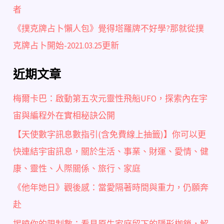
者
《撲克牌占卜懶人包》覺得塔羅牌不好學?那就從撲
克牌占卜開始-2021.03.25更新
近期文章
梅爾卡巴：啟動第五次元靈性飛船UFO，探索內在宇
宙與編程外在實相秘訣公開
【天使數字訊息數指引(含免費線上抽籤)】你可以更
快連結宇宙訊息，關於生活、事業、財運、愛情、健
康、靈性、人際關係、旅行、家庭
《他年她日》觀後感：當愛隔著時間與重力，仍願奔
赴
揭曉你的限制數：看見原生家庭留下的隱形枷鎖，解