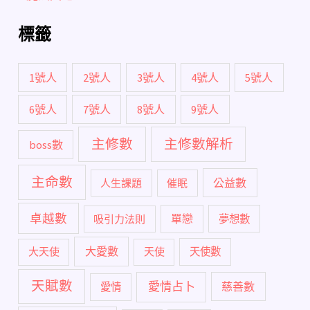
標籤
1號人
2號人
3號人
4號人
5號人
6號人
7號人
8號人
9號人
主修數
主修數解析
boss數
主命數
公益數
人生課題
催眠
卓越數
單戀
吸引力法則
夢想數
大愛數
大天使
天使
天使數
天賦數
愛情占卜
慈善數
愛情