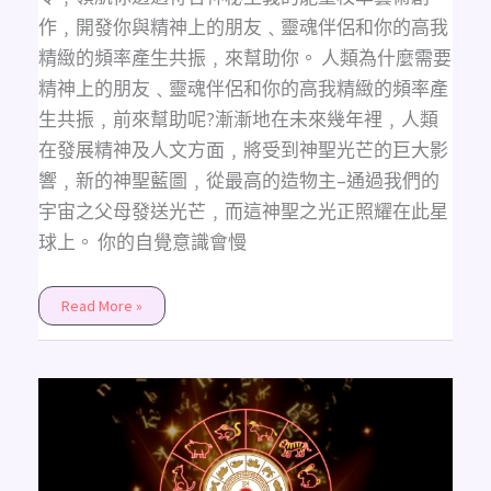
作﹐開發你與精神上的朋友﹑靈魂伴侶和你的高我
精緻的頻率產生共振﹐來幫助你。 人類為什麼需要
精神上的朋友﹑靈魂伴侶和你的高我精緻的頻率產
生共振﹐前來幫助呢?漸漸地在未來幾年裡﹐人類
在發展精神及人文方面﹐將受到神聖光芒的巨大影
響﹐新的神聖藍圖﹐從最高的造物主–通過我們的
宇宙之父母發送光芒﹐而這神聖之光正照耀在此星
球上。 你的自覺意識會慢
Read More »
十
二
生
肖
的
本
命