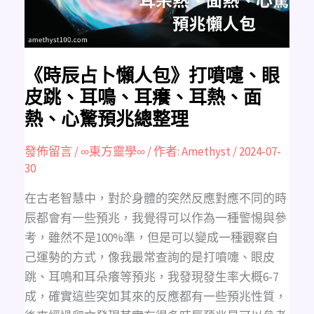
眼
皮
跳、
耳
鳴、
耳
癢、
耳
《時辰占卜懶人包》打噴嚏、眼
熱、
面
皮跳、耳鳴、耳癢、耳熱、面
熱、
心
熱、心驚預兆總整理
驚
預
兆
總
發佈留言
/
∞東方靈學∞
/ 作者:
Amethyst
/
2024-07-
整
30
理
在古老智慧中，對於身體的突然反應對應不同的時
辰都會有一些預兆，我覺得可以作為一種警惕與參
考，雖然不是100%準，但是可以變成一種觀察自
己運勢的方式，像我最常查詢的是打噴嚏、眼皮
跳、耳鳴和耳朵癢等預兆，我發現發生率大概6-7
成，確實這些突如其來的反應都有一些預兆性質，