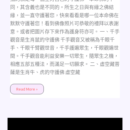
的
禮
同，其含義也是不同的。所生之日與有緣之佛結
拜）
緣，並一直守護著您，快來看看是哪一位本命佛在
默默守護著您！看到佛像照片可恭敬的禮拜以表謝
意。或者把圖片存下來作為護身符亦可。 一、千手
觀音是生肖鼠的守護佛 千手觀音又被稱為千眼千
手、千眼千臂觀世音，千手護遍眾生，千眼觀遍世
間。千手觀音能利益安樂一切眾生，隨眾生之機，
相應五部五種法，而滿足一切願求。 二、虛空藏菩
薩是生肖牛、虎的守護佛 虛空藏
Read More »