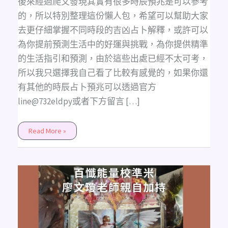
後來經過爬文發現其實有很多時辰預兆是可以參考
的，所以特別整理這份懶人包，希望可以幫助大家
去更仔細掌握不同時段的吉凶占卜解釋，或許可以
為你提前預測生活中的好運與挑戰，為你提供精準
的生活指引和預測，由於這些出處已經不太可考，
所以我只選擇我自己看了比較有感覺的，如果你還
有其他的時辰占卜預兆可以透過官方
line@732eldpy或者下方留言 […]
Read More »
百
懺
能
量
校
準
米
的
上