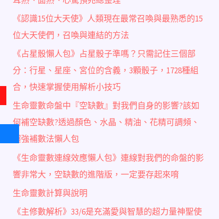
《認識15位大天使》人類現在最常召喚與最熟悉的15
位大天使們，召喚與連結的方法
《占星骰懶人包》占星骰子準嗎？只需記住三個部
分：行星、星座、宮位的含義，3顆骰子，1728種組
合，快速掌握使用解析小技巧
生命靈數命盤中『空缺數』對我們自身的影響?該如
何補空缺數?透過顏色、水晶、精油、花精可調頻、
超強補數法懶人包
《生命靈數連線效應懶人包》連線對我們的命盤的影
響非常大，空缺數的進階版，一定要存起來唷
生命靈數計算與說明
《主修數解析》33/6是充滿愛與智慧的超力量神聖使