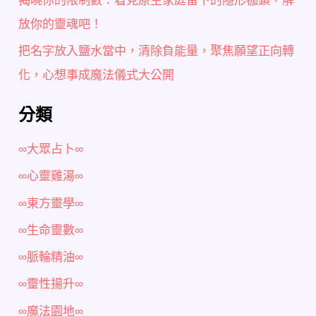
放你的靈魂吧！
把名字放入鹽水當中，清除負能量，聚焦願望正向轉
化，心想事成魔法儀式大公開
分類
∞大眾占卜∞
∞心靈雞湯∞
∞東方靈學∞
∞生命靈數∞
∞脈輪精油∞
∞靈性揚升∞
∞魔法園地∞