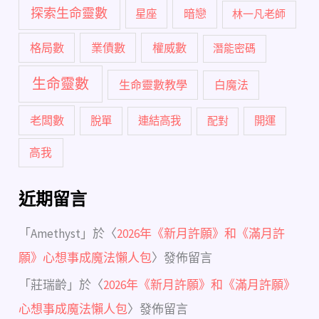
探索生命靈數
暗戀
星座
林一凡老師
格局數
業債數
權威數
潛能密碼
生命靈數
生命靈數教學
白魔法
老闆數
脫單
連結高我
配對
開運
高我
近期留言
「
Amethyst
」於〈
2026年《新月許願》和《滿月許
願》心想事成魔法懶人包
〉發佈留言
「
莊瑞齡
」於〈
2026年《新月許願》和《滿月許願》
心想事成魔法懶人包
〉發佈留言