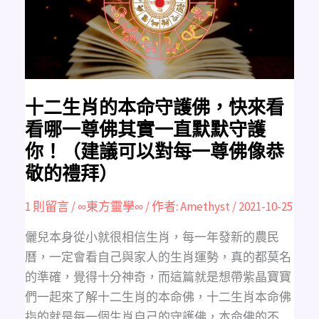
守
護
佛，
快
來
看
看
哪
一
尊
佛
十二生肖的本命守護佛，快來看
其
實
看哪一尊佛其實一直默默守護
一
直
你！（建議可以對每一尊佛像恭
默
默
敬的禮拜）
守
護
你！
（建
1 則留言
/
∞東方靈學∞
/ 作者:
Amethyst
/
2021-10-25
議
可
以
儷兒本身從小就很相信生肖，每一年發新的農民
對
每
曆，一定會看自己與家人的生肖運勢，真的都莫名
一
尊
的準確，覺得十分神奇，而這篇就是想帶紫晶寶寶
佛
像
們一起來了解十二生肖的本命佛，十二生肖本命佛
恭
敬
指的就是每一個生肖自己的守護佛，本命佛的不