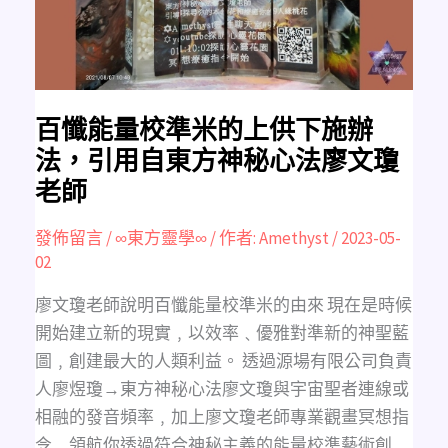
供
下
施
辦
法，
引
用
自
東
百懺能量校準米的上供下施辦
方
神
法，引用自東方神秘心法廖文瓊
秘
心
老師
法
廖
文
瓊
發佈留言
/
∞東方靈學∞
/ 作者:
Amethyst
/
2023-05-
老
師
02
廖文瓊老師說明百懺能量校準米的由來 現在是時候
開始建立新的現實﹐以效率﹑優雅對準新的神聖藍
圖﹐創建最大的人類利益。 透過源場有限公司負責
人廖煜瓊→東方神秘心法廖文瓊與宇宙聖者連線或
相融的發音頻率﹐加上廖文瓊老師專業觀畫冥想指
令﹐領航你透過符合神秘主義的能量校準藝術創