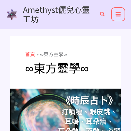
跳
Amethyst儷兒心靈
至
工坊
主
要
內
容
首頁
∞東方靈學∞
∞東方靈學∞
《時
辰
占
卜
懶
人
包》
打
噴
嚏、