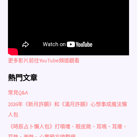
更多影片前往YouTube頻道觀看
熱門文章
常見Q&A
2026年《新月許願》和《滿月許願》心想事成魔法懶
人包
《時辰占卜懶人包》打噴嚏、眼皮跳、耳鳴、耳癢、
耳熱、面熱、心驚預兆總整理