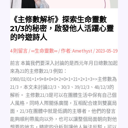
秘
密，
啟
發
他
《主修數解析》探索生命靈數
人
活
21/3的秘密，啟發他人活躍心靈
躍
心
的吟遊詩人
靈
的
吟
遊
4 則留言
/
∞生命靈數∞
/ 作者:
Amethyst
/
2023-05-19
詩
人
前言 本篇我們要深入討論的是西元年月日總數加起
來為21的主修數21/3 例如：
1980/02/01=1+9+8+0+0+2+0+1=21=2+1=3=>主修數為
21/3，本文未討論12/3、30/3、39/12/3、48/12/3的
解析。 主修數21/3是可以在團體生活中保有自己個
人風格，同時人際關係廣闊，互相配合達到雙贏局
面，21/3在團體中就是低調的主導者，他們的發言
能夠順利帶風向以外，也可以讓整個局面朝向對他
想要的地方，精密的分析到讓他人無法反駁，可以