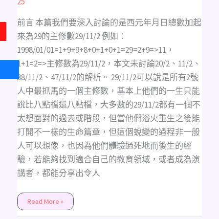
25
演
說
家
前言 本篇我們要深入討論的是西元年月日總數加起
來為29的主修數29/11/2 例如：
1998/01/01=1+9+9+8+0+1+0+1=29=2+9=>11，
1+1=2=>主修數為29/11/2，本文未討論20/2、11/2、
38/11/2、47/11/2的解析。 29/11/2可以說是所有2號
人中最抓馬的一個主修數，基本上他們的一生只能
說比八點檔還八點檔，大多數的29/11/2都有一個不
太想面對的過去或階段，但當他們浴火重生之後能
打開不一樣的生命篇章，但這個蛻變的過程非一般
人可以想像，也因為他們體驗過死地而後生的經
驗，若能夠找到適合自己的教育領域，或者成為演
講者，都能分享出令人
Read More »