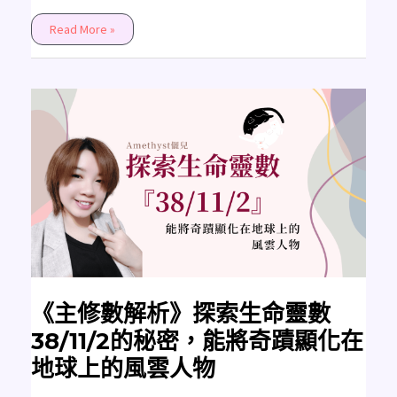
Read More »
《主
修
數
解
析》
探
索
生
命
靈
數
38/11/2
的
秘
密，
能
將
奇
《主修數解析》探索生命靈數
蹟
顯
38/11/2的秘密，能將奇蹟顯化在
化
在
地球上的風雲人物
地
球
上