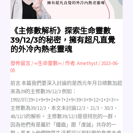
39/12/3
的
秘
密，
擁
有
超
《主修數解析》探索生命靈數
凡
直
39/12/3的秘密，擁有超凡直覺
覺
的
的外冷內熱老靈魂
外
冷
內
熱
發佈留言
/
∞生命靈數∞
/ 作者:
Amethyst
/
2023-06-
老
05
靈
魂
前言 本篇我們要深入討論的是西元年月日總數加起
來為39的主修數39/12/3 例如：
1992/07/29=1+9+9+2+0+7+2+9=39=3+9=12=1+2=3=>
主修數為39/12/3，本文未討論12/3、21/3、30/3、
48/12/3的解析。 主修數39/12/3是很特別的一群，
因為他們有是屬於「鐵齒」跟「虔誠」共存的一
群，基本上他們物質生活都可以用科學的角度去處