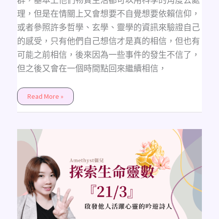
理，但是在情關上又會想要不自覺想要依賴信仰，
或者參照許多哲學、玄學、靈學的資訊來驗證自己
的感受，只有他們自己想信才是真的相信，但也有
可能之前相信，後來因為一些事件的發生不信了，
但之後又會在一個時間點回來繼續相信，
Read More »
《主
修
數
解
析》
探
索
生
命
靈
數
21/3
的