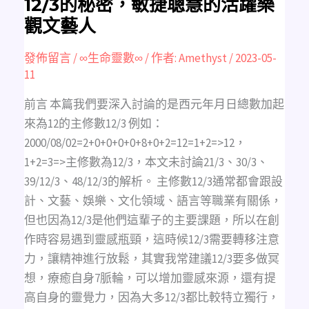
12/3的秘密，敏捷聰慧的活躍樂
活
躍
觀文藝人
樂
觀
文
藝
發佈留言
/
∞生命靈數∞
/ 作者:
Amethyst
/
2023-05-
人
11
前言 本篇我們要深入討論的是西元年月日總數加起
來為12的主修數12/3 例如：
2000/08/02=2+0+0+0+0+8+0+2=12=1+2=>12，
1+2=3=>主修數為12/3，本文未討論21/3、30/3、
39/12/3、48/12/3的解析。 主修數12/3通常都會跟設
計、文藝、娛樂、文化領域、語言等職業有關係，
但也因為12/3是他們這輩子的主要課題，所以在創
作時容易遇到靈感瓶頸，這時候12/3需要轉移注意
力，讓精神進行放鬆，其實我常建議12/3要多做冥
想，療癒自身7脈輪，可以增加靈感來源，還有提
高自身的靈覺力，因為大多12/3都比較特立獨行，