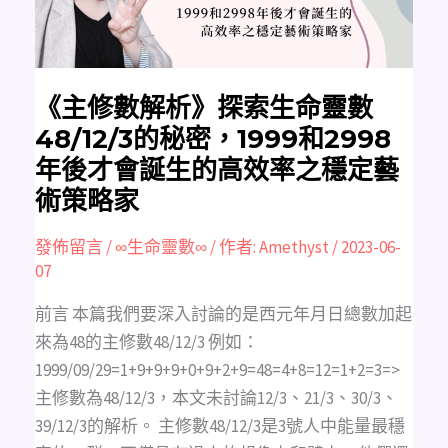
數
48/12/3
的
秘
密，
1999
和
2998
《主修數解析》探索生命靈數
年
後
48/12/3的秘密，1999和2998
才
會
年後才會誕生的高效率之穩定藝
誕
生
術策略家
的
高
效
率
發佈留言
/
∞生命靈數∞
/ 作者:
Amethyst
/
2023-06-
之
穩
07
定
藝
術
前言 本篇我們要深入討論的是西元年月日總數加起
策
略
來為48的主修數48/12/3 例如：
家
1999/09/29=1+9+9+9+0+9+2+9=48=4+8=12=1+2=3=>
主修數為48/12/3，本文未討論12/3、21/3、30/3、
39/12/3的解析。 主修數48/12/3是3號人中能量最穩