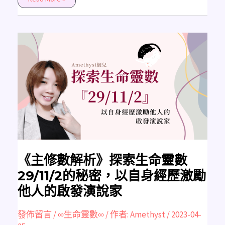
《主
修
數
解
析》
探
索
生
命
靈
數
29/11/2
的
秘
密，
以
自
身
《主修數解析》探索生命靈數
經
歷
29/11/2的秘密，以自身經歷激勵
激
勵
他人的啟發演說家
他
人
的
啟
發佈留言
/
∞生命靈數∞
/ 作者:
Amethyst
/
2023-04-
發