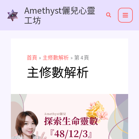
跳
Amethyst儷兒心靈
至
工坊
主
要
內
容
首頁
主修數解析
第 4 頁
主修數解析
《主
修
數
解
析》
探
索
生
命
靈