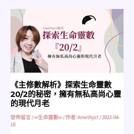
《主
修
數
解
析》
探
索
生
命
靈
數
20/2
的
秘
密，
擁
有
無
《主修數解析》探索生命靈數
私
高
20/2的秘密，擁有無私高尚心靈
尚
心
的現代月老
靈
的
現
代
發佈留言
/
∞生命靈數∞
/ 作者:
Amethyst
/
2023-04-
月
10
老