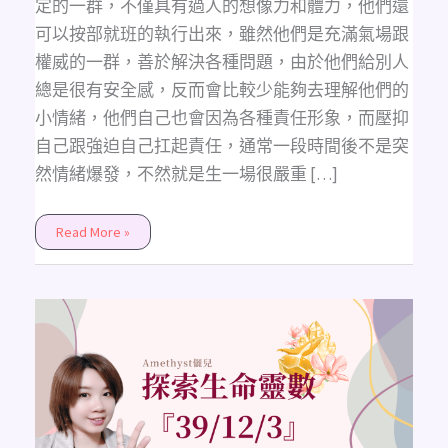
定的一群，不僅具有過人的想像力和體力，他們還
可以按部就班的執行出來，雖然他們是充滿氣場跟
權威的一群，善於解決各種問題，由於他們給別人
總是很有安全感，反而會比較少能夠去理解他們的
小情緒，他們自己也會因為各種責任形象，而壓抑
自己跟強迫自己扛起責任，通常一段時間後不是突
然情緒爆發，不然就是生一場很嚴重 […]
Read More »
《主
修
數
解
析》
探
索
生
命
靈
數