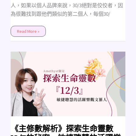
人，如果以個人品牌來說，30/3絕對是佼佼者，因
為很難找到跟他們類似的第二個人，每個30/
Read More »
《主
修
數
解
析》
探
索
生
命
靈
數
12/3
的
秘
密，
敏
捷
聰
《主修數解析》探索生命靈數
慧
的