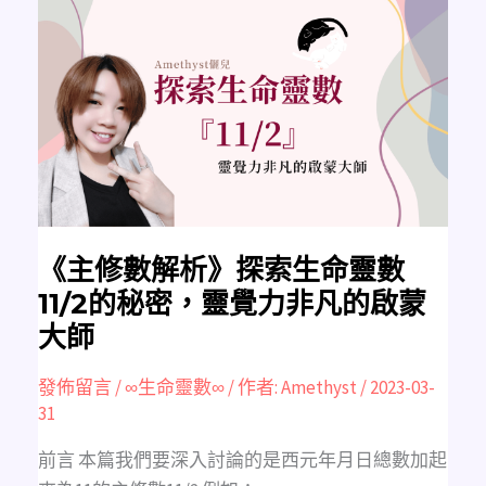
《主
修
數
解
析》
探
索
生
命
靈
數
11/2
的
秘
密，
靈
覺
力
《主修數解析》探索生命靈數
非
凡
11/2的秘密，靈覺力非凡的啟蒙
的
啟
大師
蒙
大
師
發佈留言
/
∞生命靈數∞
/ 作者:
Amethyst
/
2023-03-
31
前言 本篇我們要深入討論的是西元年月日總數加起