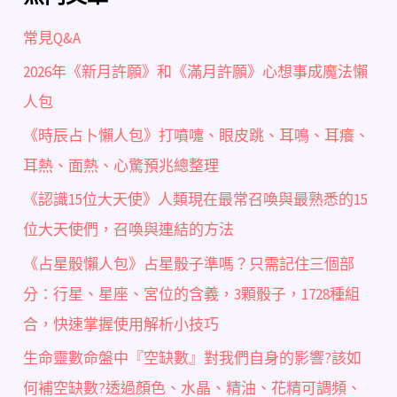
常見Q&A
2026年《新月許願》和《滿月許願》心想事成魔法懶
人包
《時辰占卜懶人包》打噴嚏、眼皮跳、耳鳴、耳癢、
耳熱、面熱、心驚預兆總整理
《認識15位大天使》人類現在最常召喚與最熟悉的15
位大天使們，召喚與連結的方法
《占星骰懶人包》占星骰子準嗎？只需記住三個部
分：行星、星座、宮位的含義，3顆骰子，1728種組
合，快速掌握使用解析小技巧
生命靈數命盤中『空缺數』對我們自身的影響?該如
何補空缺數?透過顏色、水晶、精油、花精可調頻、