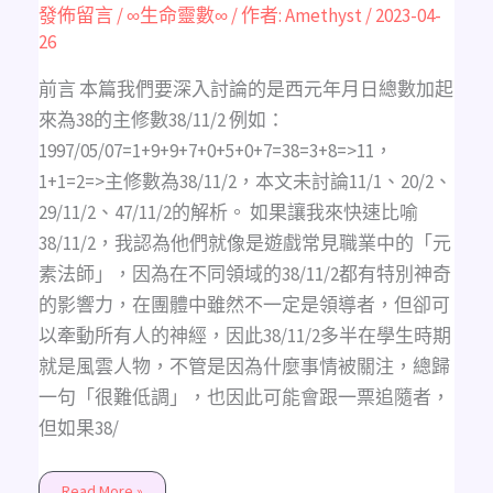
的
發佈留言
/
∞生命靈數∞
/ 作者:
Amethyst
/
2023-04-
風
26
雲
人
物
前言 本篇我們要深入討論的是西元年月日總數加起
來為38的主修數38/11/2 例如：
1997/05/07=1+9+9+7+0+5+0+7=38=3+8=>11，
1+1=2=>主修數為38/11/2，本文未討論11/1、20/2、
29/11/2、47/11/2的解析。 如果讓我來快速比喻
38/11/2，我認為他們就像是遊戲常見職業中的「元
素法師」，因為在不同領域的38/11/2都有特別神奇
的影響力，在團體中雖然不一定是領導者，但卻可
以牽動所有人的神經，因此38/11/2多半在學生時期
就是風雲人物，不管是因為什麼事情被關注，總歸
一句­「很難低調」，也因此可能會跟一票追隨者，
但如果38/
Read More »