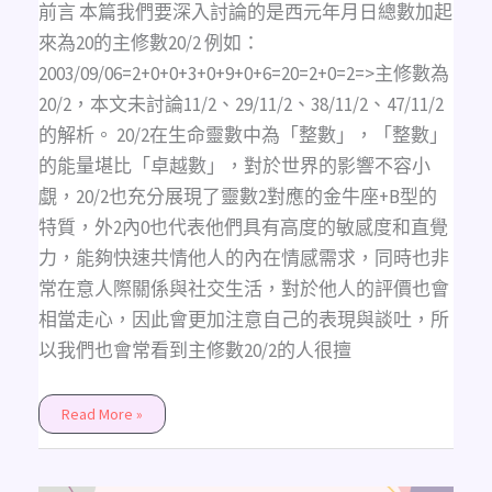
前言 本篇我們要深入討論的是西元年月日總數加起
來為20的主修數20/2 例如：
2003/09/06=2+0+0+3+0+9+0+6=20=2+0=2=>主修數為
20/2，本文未討論11/2、29/11/2、38/11/2、47/11/2
的解析。 20/2在生命靈數中為「整數」，「整數」
的能量堪比「卓越數」，對於世界的影響不容小
覷，20/2也充分展現了靈數2對應的金牛座+B型的
特質，外2內0也代表他們具有高度的敏感度和直覺
力，能夠快速共情他人的內在情感需求，同時也非
常在意人際關係與社交生活，對於他人的評價也會
相當走心，因此會更加注意自己的表現與談吐，所
以我們也會常看到主修數20/2的人很擅
Read More »