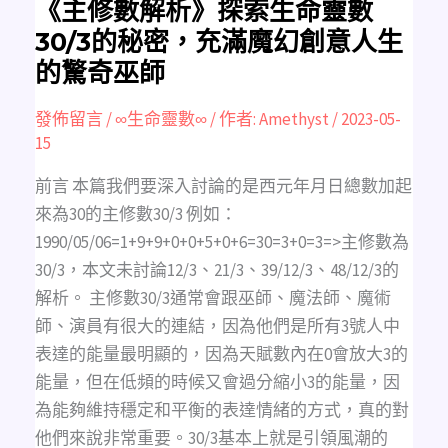
魔
《主修數解析》探索生命靈數
幻
創
30/3的秘密，充滿魔幻創意人生
意
人
的驚奇巫師
生
的
驚
奇
發佈留言
/
∞生命靈數∞
/ 作者:
Amethyst
/
2023-05-
巫
15
師
前言 本篇我們要深入討論的是西元年月日總數加起
來為30的主修數30/3 例如：
1990/05/06=1+9+9+0+0+5+0+6=30=3+0=3=>主修數為
30/3，本文未討論12/3、21/3、39/12/3、48/12/3的
解析。 主修數30/3通常會跟巫師、魔法師、魔術
師、演員有很大的連結，因為他們是所有3號人中
表達的能量最明顯的，因為天賦數內在0會放大3的
能量，但在低頻的時候又會過分縮小3的能量，因
為能夠維持穩定和平衡的表達情緒的方式，真的對
他們來說非常重要。30/3基本上就是引領風潮的