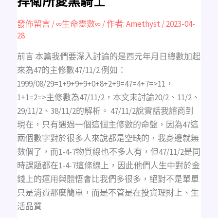
捍衛所愛黑騎士
捍
衛
所
愛
發佈留言
/
∞生命靈數∞
/ 作者:
Amethyst
/
2023-04-
黑
28
騎
士
前言 本篇我們要深入討論的是西元年月日總數加起
來為47的主修數47/11/2 例如：
1999/08/29=1+9+9+9+0+8+2+9=47=4+7=>11，
1+1=2=>主修數為47/11/2，本文未討論20/2、11/2、
29/11/2、38/11/2的解析。 47/11/2說實話我諮商到
現在，只有遇過一個這個主修數的命盤，因為47這
兩個數字對於很多人來說都是空缺的，我身邊就無
數個了，而1-4-7物質線也不多人有，但47/11/2是同
時課題都在1-4-7這條線上，因此他們人生中對於金
錢上的運用與體悟會比我們多很多，絕對不是單單
只是消費那麼簡單，而是不管是在投資理財上、生
活品質