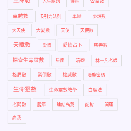
主命數
公益數
人生課題
催眠
卓越數
單戀
吸引力法則
夢想數
大愛數
大天使
天使
天使數
天賦數
愛情占卜
慈善數
愛情
探索生命靈數
暗戀
星座
林一凡老師
格局數
業債數
權威數
潛能密碼
生命靈數
生命靈數教學
白魔法
老闆數
脫單
連結高我
配對
開運
高我