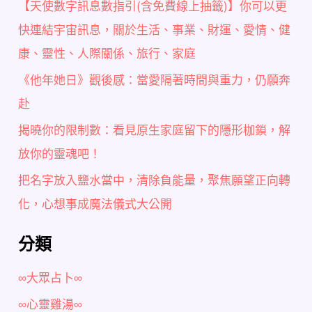
【天使數字訊息數指引(含免費線上抽籤)】你可以更
快連結宇宙訊息，關於生活、事業、財運、愛情、健
康、靈性、人際關係、旅行、家庭
《他年她日》觀後感：當愛隔著時間與重力，仍願奔
赴
揭曉你的限制數：看見原生家庭留下的隱形枷鎖，解
放你的靈魂吧！
把名字放入鹽水當中，清除負能量，聚焦願望正向轉
化，心想事成魔法儀式大公開
分類
∞大眾占卜∞
∞心靈雞湯∞