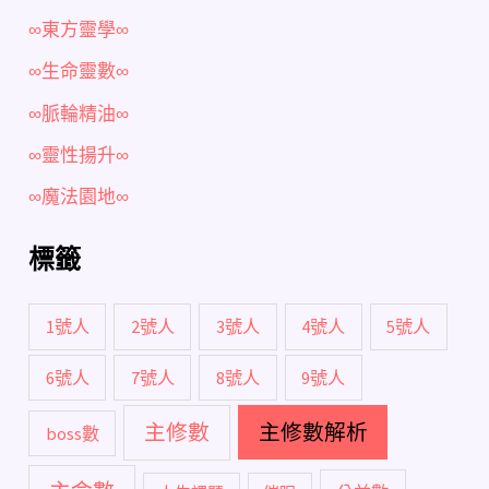
∞東方靈學∞
∞生命靈數∞
∞脈輪精油∞
∞靈性揚升∞
∞魔法園地∞
標籤
1號人
2號人
3號人
4號人
5號人
6號人
7號人
8號人
9號人
主修數
主修數解析
boss數