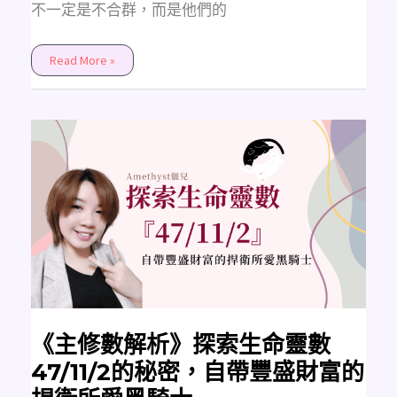
不一定是不合群，而是他們的
Read More »
《主
修
數
解
析》
探
索
生
命
靈
數
47/11/2
的
秘
密，
自
帶
豐
《主修數解析》探索生命靈數
盛
財
47/11/2的秘密，自帶豐盛財富的
富
的