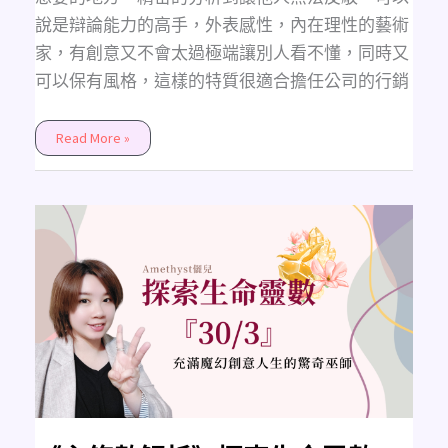
說是辯論能力的高手，外表感性，內在理性的藝術
家，有創意又不會太過極端讓別人看不懂，同時又
可以保有風格，這樣的特質很適合擔任公司的行銷
Read More »
《主
修
數
解
析》
探
索
生
命
靈
數
30/3
的
秘
密，
充
滿