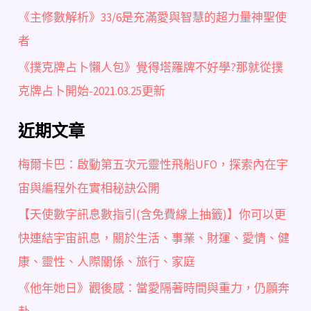
《主修數解析》33/6是充滿愛與智慧的超力量神聖使
者
《撲克牌占卜懶人包》覺得塔羅牌不好學?那就從撲
克牌占卜開始-2021.03.25更新
近期文章
梅爾卡巴：啟動第五次元靈性飛船UFO，探索內在宇
宙與編程外在實相秘訣公開
【天使數字訊息數指引(含免費線上抽籤)】你可以更
快連結宇宙訊息，關於生活、事業、財運、愛情、健
康、靈性、人際關係、旅行、家庭
《他年她日》觀後感：當愛隔著時間與重力，仍願奔