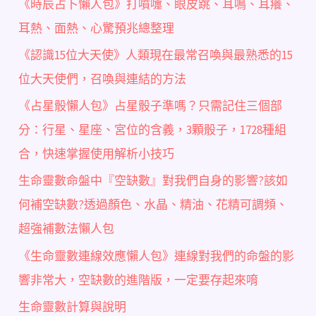
《時辰占卜懶人包》打噴嚏、眼皮跳、耳鳴、耳癢、
耳熱、面熱、心驚預兆總整理
《認識15位大天使》人類現在最常召喚與最熟悉的15
位大天使們，召喚與連結的方法
《占星骰懶人包》占星骰子準嗎？只需記住三個部
分：行星、星座、宮位的含義，3顆骰子，1728種組
合，快速掌握使用解析小技巧
生命靈數命盤中『空缺數』對我們自身的影響?該如
何補空缺數?透過顏色、水晶、精油、花精可調頻、
超強補數法懶人包
《生命靈數連線效應懶人包》連線對我們的命盤的影
響非常大，空缺數的進階版，一定要存起來唷
生命靈數計算與說明