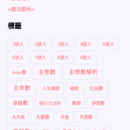
∞魔法園地∞
標籤
1號人
2號人
3號人
4號人
5號人
6號人
7號人
8號人
9號人
主修數
主修數解析
boss數
主命數
公益數
人生課題
催眠
卓越數
單戀
吸引力法則
夢想數
大愛數
大天使
天使
天使數