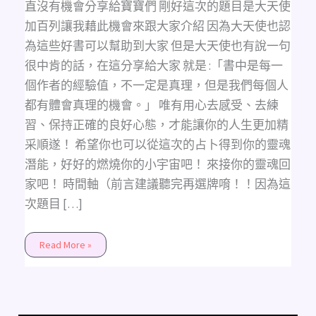
來
直沒有機會分享給寶寶們 剛好這次的題目是大天使
接
你
加百列讓我藉此機會來跟大家介紹 因為大天使也認
的
靈
為這些好書可以幫助到大家 但是大天使也有說一句
魂
回
很中肯的話，在這分享給大家 就是 :「書中是每一
家
吧!
個作者的經驗值，不一定是真理，但是我們每個人
(不
限
都有體會真理的機會。」 唯有用心去感受、去練
時
間/
習、保持正確的良好心態，才能讓你的人生更加精
不
限
采順遂！ 希望你也可以從這次的占卜得到你的靈魂
狀
況)
潛能，好好的燃燒你的小宇宙吧！ 來接你的靈魂回
家吧！ 時間軸（前言建議聽完再選牌唷！！因為這
次題目 […]
Read More »