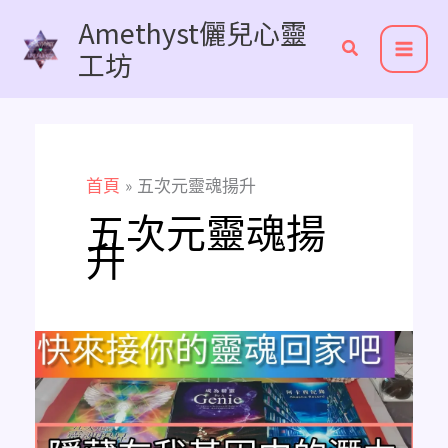
跳
Amethyst儷兒心靈
至
工坊
主
要
內
容
首頁
五次元靈魂揚升
五次元靈魂揚
升
Amethyst
占
卜
隱
藏
在