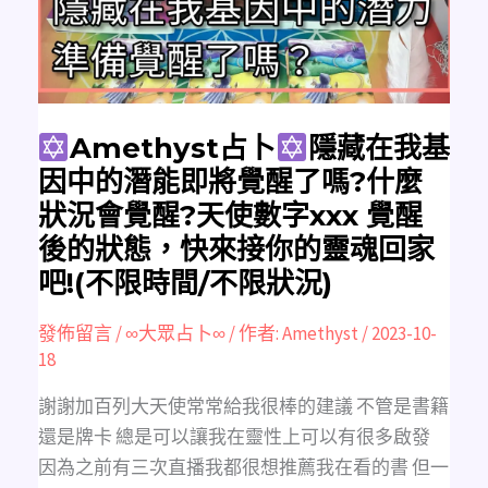
我
基
因
中
的
潛
能
即
將
覺
Amethyst占卜
隱藏在我基
醒
了
因中的潛能即將覺醒了嗎?什麼
嗎?
什
狀況會覺醒?天使數字xxx 覺醒
麼
狀
後的狀態，快來接你的靈魂回家
況
會
吧!(不限時間/不限狀況)
覺
醒?
天
使
發佈留言
/
∞大眾占卜∞
/ 作者:
Amethyst
/
2023-10-
數
字
18
xxx
覺
醒
謝謝加百列大天使常常給我很棒的建議 不管是書籍
後
的
還是牌卡 總是可以讓我在靈性上可以有很多啟發
狀
態，
因為之前有三次直播我都很想推薦我在看的書 但一
快