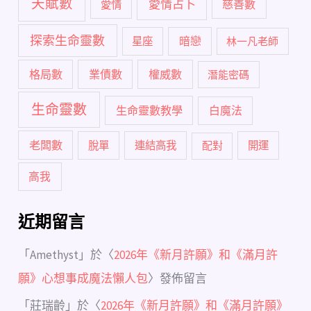
天賦數
愛情占卜
慈善數
愛情
探索生命靈數
暗戀
星座
林一凡老師
格局數
業債數
權威數
潛能密碼
生命靈數
生命靈數教學
白魔法
老闆數
脫單
連結高我
配對
開運
高我
近期留言
「
Amethyst
」於〈
2026年《新月許願》和《滿月許
願》心想事成魔法懶人包
〉發佈留言
「
莊瑞齡
」於〈
2026年《新月許願》和《滿月許願》