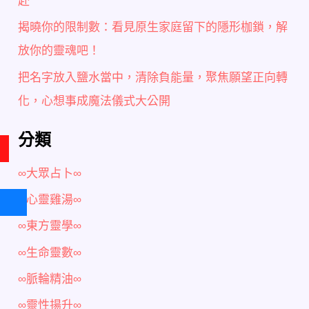
赴
揭曉你的限制數：看見原生家庭留下的隱形枷鎖，解
放你的靈魂吧！
把名字放入鹽水當中，清除負能量，聚焦願望正向轉
化，心想事成魔法儀式大公開
分類
∞大眾占卜∞
∞心靈雞湯∞
∞東方靈學∞
∞生命靈數∞
∞脈輪精油∞
∞靈性揚升∞