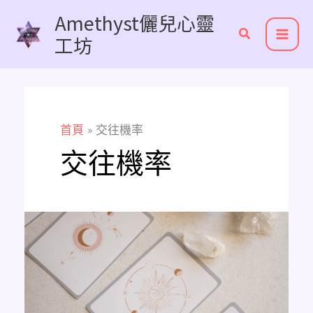
跳
Amethyst儷兒心靈
至
工坊
主
要
內
容
首頁
交往機率
交往機率
Amethyst
愛
情
占
卜
他
喜
歡