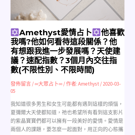
我
嗎?
他
如
何
看
待
這
Amethyst愛情占卜
他喜歡
段
關
我嗎?他如何看待這段關係？他
係？
他
有想跟我進一步發展嗎？天使建
有
想
議？速配指數？3個月內交往指
跟
我
數(不限性別、不限時間)
進
一
步
發
發佈留言
/
∞大眾占卜∞
/ 作者:
Amethyst
/
2020-03-
展
嗎？
05
天
使
建
我知道很多男生和女生可能都有遇到這樣的煩惱，
議？
速
夏彌爾大天使都知道，祂也希望所有看到這支影片
配
指
的紫晶寶寶們都可以擁有一段美好的愛情。愛情是
數？
3
兩個人的課題，要怎麼一起面對，用正向的心態攜
個