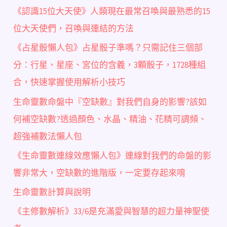
《認識15位大天使》人類現在最常召喚與最熟悉的15
位大天使們，召喚與連結的方法
《占星骰懶人包》占星骰子準嗎？只需記住三個部
分：行星、星座、宮位的含義，3顆骰子，1728種組
合，快速掌握使用解析小技巧
生命靈數命盤中『空缺數』對我們自身的影響?該如
何補空缺數?透過顏色、水晶、精油、花精可調頻、
超強補數法懶人包
《生命靈數連線效應懶人包》連線對我們的命盤的影
響非常大，空缺數的進階版，一定要存起來唷
生命靈數計算與說明
《主修數解析》33/6是充滿愛與智慧的超力量神聖使