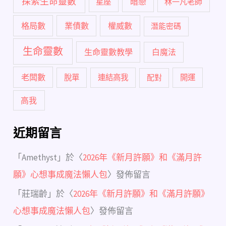
探索生命靈數
暗戀
星座
林一凡老師
格局數
業債數
權威數
潛能密碼
生命靈數
生命靈數教學
白魔法
老闆數
脫單
連結高我
配對
開運
高我
近期留言
「
Amethyst
」於〈
2026年《新月許願》和《滿月許
願》心想事成魔法懶人包
〉發佈留言
「
莊瑞齡
」於〈
2026年《新月許願》和《滿月許願》
心想事成魔法懶人包
〉發佈留言