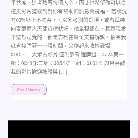
月
手共度，這考驗著每個人心，因此也希望你可以從
內
交
這支影片獲取到對你有幫助的訊息與祝福。 若狀況
往
指
有60%以上不吻合，可以參考別的選項，或者單純
數
(不
向夏彌爾大天使祈禱就好，祂全程都在，其實我當
限
性
下蠻想睡覺的，都是靠祂在幫忙支撐解說，拍完我
別、
不
就直接睡著一小段時間，又爬起來收拾戰場
限
時
XDDD。 大眾占影片 僅供參考 選牌組：07:24 第一
間)
組：09:43 第二組：30:54 第三組：01:01:41​ 如果喜歡
我的影片歡迎按讚與 […]
Read More »