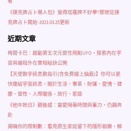
者
《撲克牌占卜懶人包》覺得塔羅牌不好學?那就從撲
克牌占卜開始-2021.03.25更新
近期文章
梅爾卡巴：啟動第五次元靈性飛船UFO，探索內在宇
宙與編程外在實相秘訣公開
【天使數字訊息數指引(含免費線上抽籤)】你可以更
快連結宇宙訊息，關於生活、事業、財運、愛情、健
康、靈性、人際關係、旅行、家庭
《他年她日》觀後感：當愛隔著時間與重力，仍願奔
赴
揭曉你的限制數：看見原生家庭留下的隱形枷鎖，解