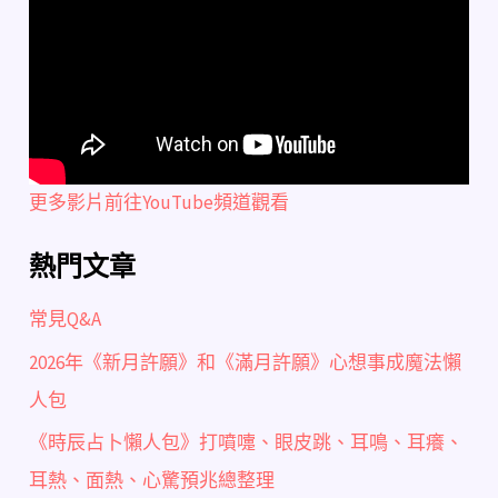
更多影片前往YouTube頻道觀看
熱門文章
常見Q&A
2026年《新月許願》和《滿月許願》心想事成魔法懶
人包
《時辰占卜懶人包》打噴嚏、眼皮跳、耳鳴、耳癢、
耳熱、面熱、心驚預兆總整理