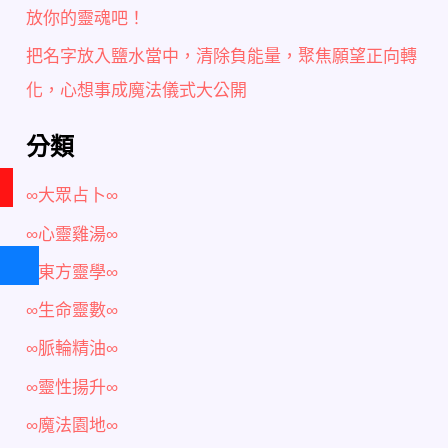
放你的靈魂吧！
把名字放入鹽水當中，清除負能量，聚焦願望正向轉
化，心想事成魔法儀式大公開
分類
∞大眾占卜∞
∞心靈雞湯∞
∞東方靈學∞
∞生命靈數∞
∞脈輪精油∞
∞靈性揚升∞
∞魔法園地∞