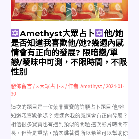
否
知
道
我
喜
歡
他/
她?
Amethyst大眾占卜
他/她
幾
週
是否知道我喜歡他/她?幾週內感
內
感
情會有正向的發展? 限暗戀/單
情
會
戀/曖昧中可測，不限時間，不限
有
正
性別
向
的
發
展?
發佈留言
/
∞大眾占卜∞
/ 作者:
Amethyst
/
2024-01-
限
暗
30
戀/
單
戀/
這次的題目是一位紫晶寶寶的許願占卜題目 他/她
曖
昧
知道我喜歡他嗎？ 幾週內我的感情會有正向發展？
中
可
相信很多寶寶也有遇到類似的問題 這次影片時間不
測，
不
長，但皆是重點，請勿跳著看 所以希望可以幫助你
限