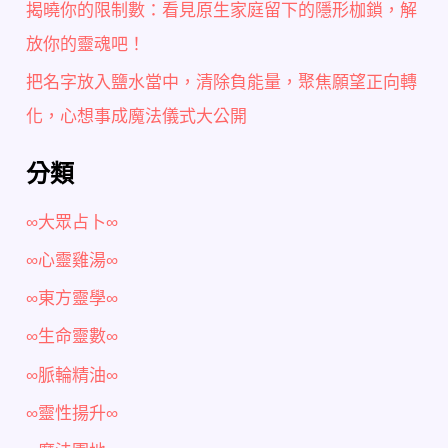
揭曉你的限制數：看見原生家庭留下的隱形枷鎖，解
放你的靈魂吧！
把名字放入鹽水當中，清除負能量，聚焦願望正向轉
化，心想事成魔法儀式大公開
分類
∞大眾占卜∞
∞心靈雞湯∞
∞東方靈學∞
∞生命靈數∞
∞脈輪精油∞
∞靈性揚升∞