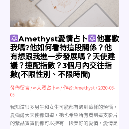
喜
歡
我
嗎?
他
如
何
看
待
這
Amethyst愛情占卜
他喜歡
段
關
我嗎?他如何看待這段關係？他
係？
他
有想跟我進一步發展嗎？天使建
有
想
議？速配指數？3個月內交往指
跟
我
數(不限性別、不限時間)
進
一
步
發
發佈留言
/
∞大眾占卜∞
/ 作者:
Amethyst
/
2020-03-
展
嗎？
05
天
使
建
我知道很多男生和女生可能都有遇到這樣的煩惱，
議？
速
夏彌爾大天使都知道，祂也希望所有看到這支影片
配
指
的紫晶寶寶們都可以擁有一段美好的愛情。愛情是
數？