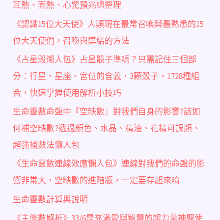
耳熱、面熱、心驚預兆總整理
《認識15位大天使》人類現在最常召喚與最熟悉的15
位大天使們，召喚與連結的方法
《占星骰懶人包》占星骰子準嗎？只需記住三個部
分：行星、星座、宮位的含義，3顆骰子，1728種組
合，快速掌握使用解析小技巧
生命靈數命盤中『空缺數』對我們自身的影響?該如
何補空缺數?透過顏色、水晶、精油、花精可調頻、
超強補數法懶人包
《生命靈數連線效應懶人包》連線對我們的命盤的影
響非常大，空缺數的進階版，一定要存起來唷
生命靈數計算與說明
《主修數解析》33/6是充滿愛與智慧的超力量神聖使