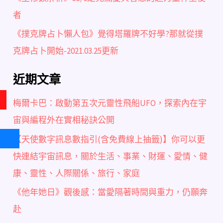
者
《撲克牌占卜懶人包》覺得塔羅牌不好學?那就從撲
克牌占卜開始-2021.03.25更新
近期文章
梅爾卡巴：啟動第五次元靈性飛船UFO，探索內在宇
宙與編程外在實相秘訣公開
【天使數字訊息數指引(含免費線上抽籤)】你可以更
快連結宇宙訊息，關於生活、事業、財運、愛情、健
康、靈性、人際關係、旅行、家庭
《他年她日》觀後感：當愛隔著時間與重力，仍願奔
赴