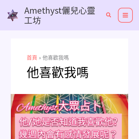
跳
Amethyst儷兒心靈
至
工坊
主
要
內
容
首頁
他喜歡我嗎
他喜歡我嗎
Amethyst
大
眾
占
卜
他/
她
是