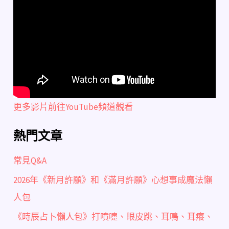
更多影片前往YouTube頻道觀看
熱門文章
常見Q&A
2026年《新月許願》和《滿月許願》心想事成魔法懶
人包
《時辰占卜懶人包》打噴嚏、眼皮跳、耳鳴、耳癢、