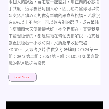
3
兩個人的課題，要怎麼一起面對，用正向的心態攜
個
月
手共度，這考驗著每個人心，因此也希望你可以從
內
交
這支影片獲取到對你有幫助的訊息與祝福。 若狀況
往
指
有60%以上不吻合，可以參考別的選項，或者單純
數
(不
向夏彌爾大天使祈禱就好，祂全程都在，其實我當
限
性
下蠻想睡覺的，都是靠祂在幫忙支撐解說，拍完我
別、
不
就直接睡著一小段時間，又爬起來收拾戰場
限
時
XDDD。 大眾占影片 僅供參考 選牌組：07:24 第一
間)
組：09:43 第二組：30:54 第三組：01:01:41​ 如果喜歡
我的影片歡迎按讚與
Read More »