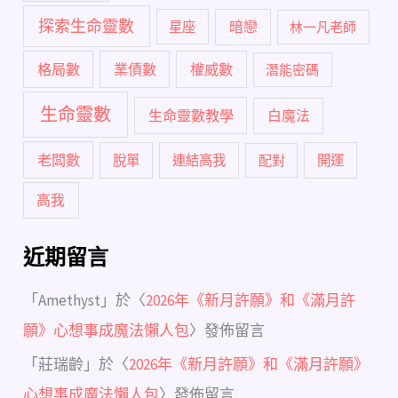
探索生命靈數
暗戀
星座
林一凡老師
格局數
業債數
權威數
潛能密碼
生命靈數
生命靈數教學
白魔法
老闆數
脫單
連結高我
配對
開運
高我
近期留言
「
Amethyst
」於〈
2026年《新月許願》和《滿月許
願》心想事成魔法懶人包
〉發佈留言
「
莊瑞齡
」於〈
2026年《新月許願》和《滿月許願》
心想事成魔法懶人包
〉發佈留言