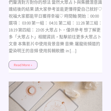
時
們釐清對方對你的想法 當然大眾占卜與集體潛意識
間，
不
連結後的結果 請大家參考並能更懂得愛自己就好♡
限
性
祝福大家都能早日獲得幸福♡ 時間軸 開始：00:00
別
選項： 03:00 第一組： 04:31 第二組： 11:28 第三組：
18:19 第四組： 23:05 大眾占卜，僅供參考 想了解更
多「大眾占卜」相關資訊，點擊前往更多大眾占卜
文章 本集影片中使用背景音樂 音樂: 屠龍術頻道的
愛染明王的音頻 使用剪輯軟體: in […]
Read More »
Amethyst
愛
情
占
卜
他