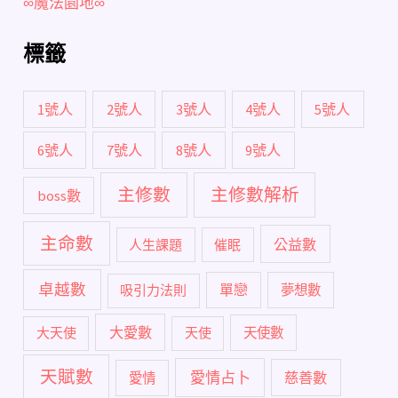
∞魔法園地∞
標籤
1號人
2號人
3號人
4號人
5號人
6號人
7號人
8號人
9號人
主修數
主修數解析
boss數
主命數
公益數
人生課題
催眠
卓越數
單戀
吸引力法則
夢想數
大愛數
大天使
天使
天使數
天賦數
愛情占卜
慈善數
愛情