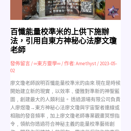
下
施
辦
法，
引
用
自
東
百懺能量校準米的上供下施辦
方
神
法，引用自東方神秘心法廖文瓊
秘
心
老師
法
廖
文
瓊
發佈留言
/
∞東方靈學∞
/ 作者:
Amethyst
/
2023-05-
老
師
02
廖文瓊老師說明百懺能量校準米的由來 現在是時候
開始建立新的現實﹐以效率﹑優雅對準新的神聖藍
圖﹐創建最大的人類利益。 透過源場有限公司負責
人廖煜瓊→東方神秘心法廖文瓊與宇宙聖者連線或
相融的發音頻率﹐加上廖文瓊老師專業觀畫冥想指
令﹐領航你透過符合神秘主義的能量校準藝術創