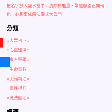
把名字放入鹽水當中，清除負能量，聚焦願望正向轉
化，心想事成魔法儀式大公開
分類
∞大眾占卜∞
∞心靈雞湯∞
∞東方靈學∞
∞生命靈數∞
∞脈輪精油∞
∞靈性揚升∞
∞魔法園地∞