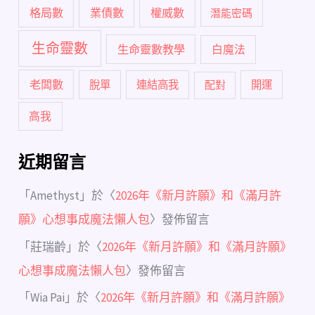
格局數
業債數
權威數
潛能密碼
生命靈數
生命靈數教學
白魔法
老闆數
脫單
連結高我
配對
開運
高我
近期留言
「
Amethyst
」於〈
2026年《新月許願》和《滿月許
願》心想事成魔法懶人包
〉發佈留言
「
莊瑞齡
」於〈
2026年《新月許願》和《滿月許願》
心想事成魔法懶人包
〉發佈留言
「
Wia Pai
」於〈
2026年《新月許願》和《滿月許願》