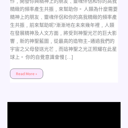
作﹐開發你與精神上的朋友﹑靈魂伴侶和你的高我
精緻的頻率產生共振﹐來幫助你。 人類為什麼需要
精神上的朋友﹑靈魂伴侶和你的高我精緻的頻率產
生共振﹐前來幫助呢?漸漸地在未來幾年裡﹐人類
在發展精神及人文方面﹐將受到神聖光芒的巨大影
響﹐新的神聖藍圖﹐從最高的造物主–通過我們的
宇宙之父母發送光芒﹐而這神聖之光正照耀在此星
球上。 你的自覺意識會慢 […]
Read More »