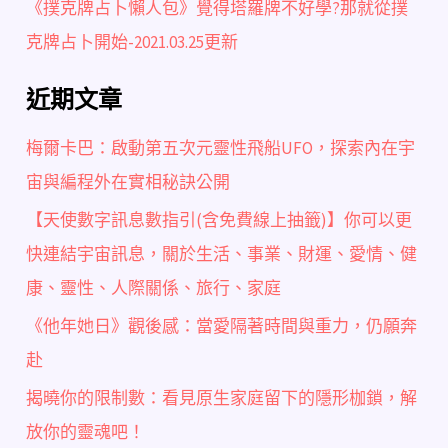
《撲克牌占卜懶人包》覺得塔羅牌不好學?那就從撲
克牌占卜開始-2021.03.25更新
近期文章
梅爾卡巴：啟動第五次元靈性飛船UFO，探索內在宇
宙與編程外在實相秘訣公開
【天使數字訊息數指引(含免費線上抽籤)】你可以更
快連結宇宙訊息，關於生活、事業、財運、愛情、健
康、靈性、人際關係、旅行、家庭
《他年她日》觀後感：當愛隔著時間與重力，仍願奔
赴
揭曉你的限制數：看見原生家庭留下的隱形枷鎖，解
放你的靈魂吧！