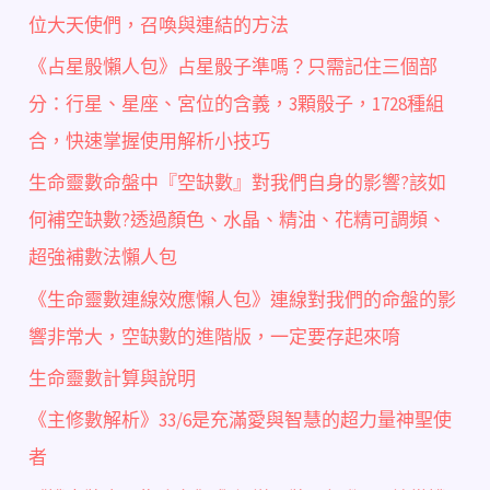
位大天使們，召喚與連結的方法
《占星骰懶人包》占星骰子準嗎？只需記住三個部
分：行星、星座、宮位的含義，3顆骰子，1728種組
合，快速掌握使用解析小技巧
生命靈數命盤中『空缺數』對我們自身的影響?該如
何補空缺數?透過顏色、水晶、精油、花精可調頻、
超強補數法懶人包
《生命靈數連線效應懶人包》連線對我們的命盤的影
響非常大，空缺數的進階版，一定要存起來唷
生命靈數計算與說明
《主修數解析》33/6是充滿愛與智慧的超力量神聖使
者