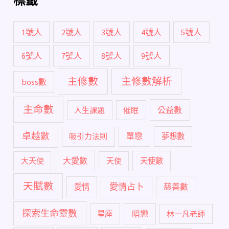
標籤
1號人
2號人
3號人
4號人
5號人
6號人
7號人
8號人
9號人
主修數
主修數解析
boss數
主命數
公益數
人生課題
催眠
卓越數
單戀
吸引力法則
夢想數
大愛數
大天使
天使
天使數
天賦數
愛情占卜
慈善數
愛情
探索生命靈數
暗戀
星座
林一凡老師