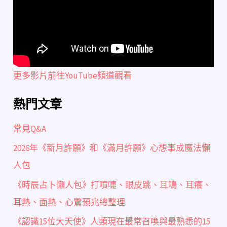
更多影片前往YouTube頻道觀看
熱門文章
常見Q&A
2026年《新月許願》和《滿月許願》心想事成魔法懶
人包
《時辰占卜懶人包》打噴嚏、眼皮跳、耳鳴、耳癢、
耳熱、面熱、心驚預兆總整理
《認識15位大天使》人類現在最常召喚與最熟悉的15