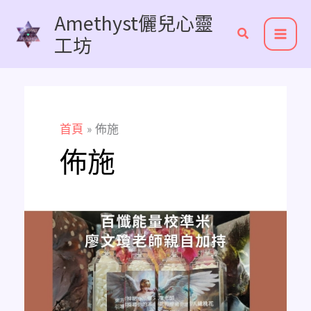
跳
Amethyst儷兒心靈
至
工坊
主
要
內
容
首頁
佈施
佈施
百
懺
能
量
校
準
米
的
上
供