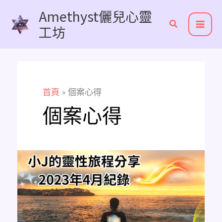
跳
Amethyst儷兒心靈
至
工坊
主
要
內
容
首頁
個案心得
個案心得
《個
案
分
享》
態
度
是
心
的
面