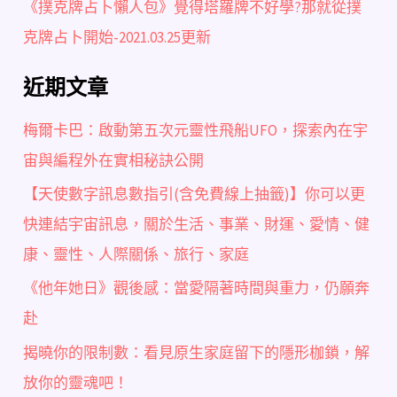
《撲克牌占卜懶人包》覺得塔羅牌不好學?那就從撲
克牌占卜開始-2021.03.25更新
近期文章
梅爾卡巴：啟動第五次元靈性飛船UFO，探索內在宇
宙與編程外在實相秘訣公開
【天使數字訊息數指引(含免費線上抽籤)】你可以更
快連結宇宙訊息，關於生活、事業、財運、愛情、健
康、靈性、人際關係、旅行、家庭
《他年她日》觀後感：當愛隔著時間與重力，仍願奔
赴
揭曉你的限制數：看見原生家庭留下的隱形枷鎖，解
放你的靈魂吧！