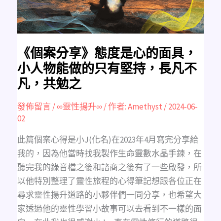
具，
小
人
物
能
做
的
只
《個案分享》態度是心的面具，
有
堅
小人物能做的只有堅持，長凡不
持，
長
凡，共勉之
凡
不
凡，
共
發佈留言
/
∞靈性揚升∞
/ 作者:
Amethyst
/
2024-06-
勉
02
之
此篇個案心得是小J(化名)在2023年4月寫完分享給
我的，因為他當時找我製作生命靈數水晶手鍊，在
聽完我的錄音檔之後和諮商之後有了一些啟發，所
以他特別整理了靈性旅程的心得筆記想跟各位正在
尋求靈性揚升道路的小夥伴們一同分享，也希望大
家透過他的靈性學習小故事可以去看到不一樣的面