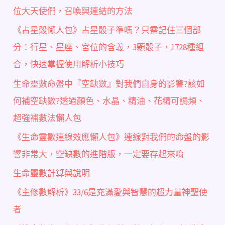
位大天使們，召喚與連結的方法
《占星骰懶人包》占星骰子準嗎？只需記住三個部
分：行星、星座、宮位的含義，3顆骰子，1728種組
合，快速掌握使用解析小技巧
生命靈數命盤中『空缺數』對我們自身的影響?該如
何補空缺數?透過顏色、水晶、精油、花精可調頻、
超強補數法懶人包
《生命靈數連線效應懶人包》連線對我們的命盤的影
響非常大，空缺數的進階版，一定要存起來唷
生命靈數計算與說明
《主修數解析》33/6是充滿愛與智慧的超力量神聖使
者