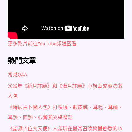
更多影片前往YouTube頻道觀看
熱門文章
常見Q&A
2026年《新月許願》和《滿月許願》心想事成魔法懶
人包
《時辰占卜懶人包》打噴嚏、眼皮跳、耳鳴、耳癢、
耳熱、面熱、心驚預兆總整理
《認識15位大天使》人類現在最常召喚與最熟悉的15