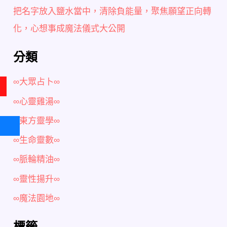
把名字放入鹽水當中，清除負能量，聚焦願望正向轉
化，心想事成魔法儀式大公開
分類
∞大眾占卜∞
∞心靈雞湯∞
∞東方靈學∞
∞生命靈數∞
∞脈輪精油∞
∞靈性揚升∞
∞魔法園地∞
標籤