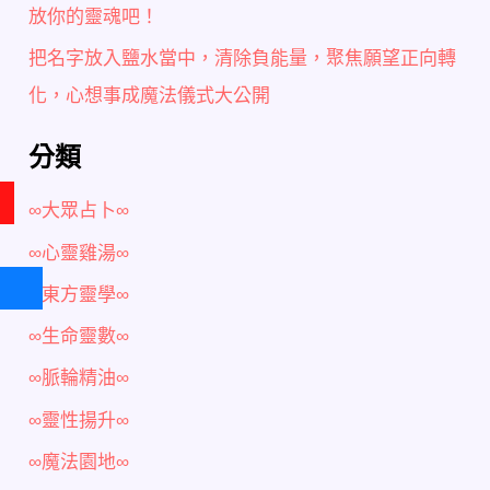
放你的靈魂吧！
把名字放入鹽水當中，清除負能量，聚焦願望正向轉
化，心想事成魔法儀式大公開
分類
∞大眾占卜∞
∞心靈雞湯∞
∞東方靈學∞
∞生命靈數∞
∞脈輪精油∞
∞靈性揚升∞
∞魔法園地∞