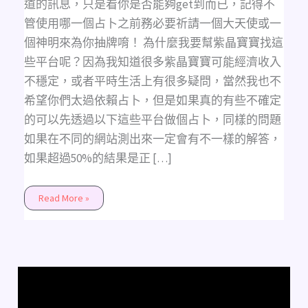
道的訊息，只是看你是否能夠get到而已，記得不
管使用哪一個占卜之前務必要祈請一個大天使或一
個神明來為你抽牌唷！ 為什麼我要幫紫晶寶寶找這
些平台呢？因為我知道很多紫晶寶寶可能經濟收入
不穩定，或者平時生活上有很多疑問，當然我也不
希望你們太過依賴占卜，但是如果真的有些不確定
的可以先透過以下這些平台做個占卜，同樣的問題
如果在不同的網站測出來一定會有不一樣的解答，
如果超過50%的結果是正 […]
Read More »