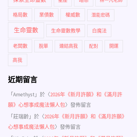
暗戀
星座
林一凡老師
格局數
業債數
權威數
潛能密碼
生命靈數
生命靈數教學
白魔法
老闆數
脫單
連結高我
配對
開運
高我
近期留言
「
Amethyst
」於〈
2026年《新月許願》和《滿月許
願》心想事成魔法懶人包
〉發佈留言
「
莊瑞齡
」於〈
2026年《新月許願》和《滿月許願》
心想事成魔法懶人包
〉發佈留言