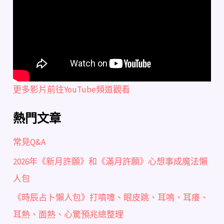
更多影片前往YouTube頻道觀看
熱門文章
常見Q&A
2026年《新月許願》和《滿月許願》心想事成魔法懶
人包
《時辰占卜懶人包》打噴嚏、眼皮跳、耳鳴、耳癢、
耳熱、面熱、心驚預兆總整理