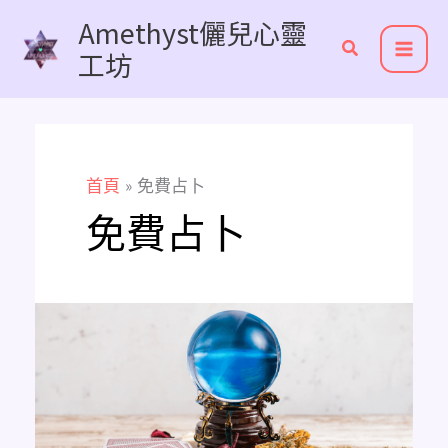
跳
Amethyst儷兒心靈
至
工坊
主
要
內
容
首頁
免費占卜
免費占卜
《超
實
用
線
上
免
費
占
卜
推