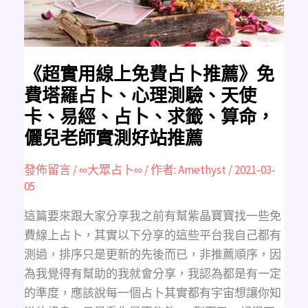
薦》
免
費
塔
羅
占
卜、
心
《超實用線上免費占卜推薦》免
理
測
費塔羅占卜、心理測驗、天使
驗、
天
卡、易經、占卜、求籤、算命，
使
卡、
儷兒老師實測好站推薦
易
經、
占
卜、
發佈留言
/
∞大眾占卜∞
/ 作者:
Amethyst
/
2021-03-
求
籤、
05
算
命，
儷
這篇要來跟大家分享我之前有幫紫晶寶寶找一些免
兒
老
費線上占卜，其實以下分享的這些平台我自己都有
師
實
測過，排序只是更新的先後而已，非推薦順序，因
測
好
為我覺得有幫助的我就會分享，我認為都是有一定
站
推
的準度，應該說每一個占卜其實都有宇宙想讓你知
薦