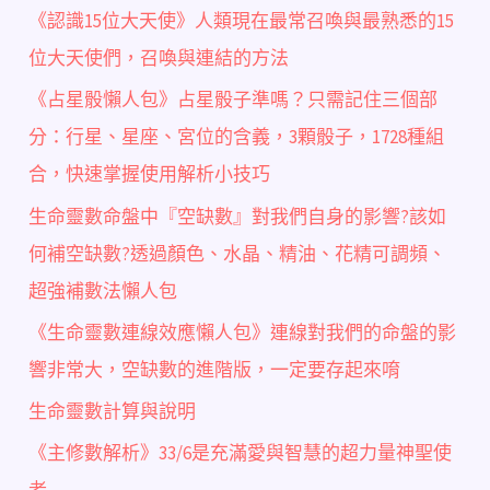
《認識15位大天使》人類現在最常召喚與最熟悉的15
位大天使們，召喚與連結的方法
《占星骰懶人包》占星骰子準嗎？只需記住三個部
分：行星、星座、宮位的含義，3顆骰子，1728種組
合，快速掌握使用解析小技巧
生命靈數命盤中『空缺數』對我們自身的影響?該如
何補空缺數?透過顏色、水晶、精油、花精可調頻、
超強補數法懶人包
《生命靈數連線效應懶人包》連線對我們的命盤的影
響非常大，空缺數的進階版，一定要存起來唷
生命靈數計算與說明
《主修數解析》33/6是充滿愛與智慧的超力量神聖使