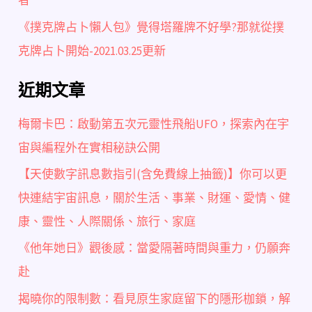
者
《撲克牌占卜懶人包》覺得塔羅牌不好學?那就從撲
克牌占卜開始-2021.03.25更新
近期文章
梅爾卡巴：啟動第五次元靈性飛船UFO，探索內在宇
宙與編程外在實相秘訣公開
【天使數字訊息數指引(含免費線上抽籤)】你可以更
快連結宇宙訊息，關於生活、事業、財運、愛情、健
康、靈性、人際關係、旅行、家庭
《他年她日》觀後感：當愛隔著時間與重力，仍願奔
赴
揭曉你的限制數：看見原生家庭留下的隱形枷鎖，解