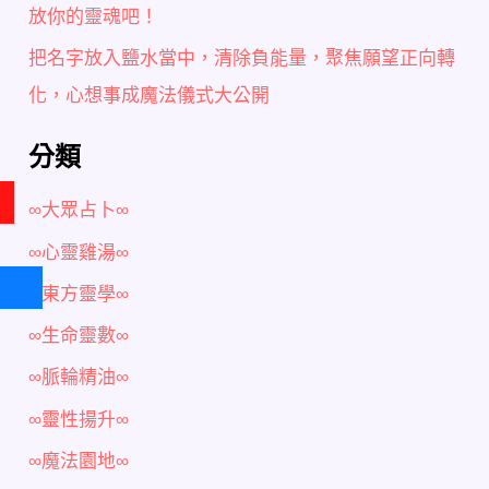
放你的靈魂吧！
把名字放入鹽水當中，清除負能量，聚焦願望正向轉
化，心想事成魔法儀式大公開
分類
∞大眾占卜∞
∞心靈雞湯∞
∞東方靈學∞
∞生命靈數∞
∞脈輪精油∞
∞靈性揚升∞
∞魔法園地∞