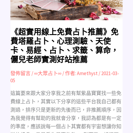
薦》
免
費
塔
羅
占
卜、
心
《超實用線上免費占卜推薦》免
理
測
費塔羅占卜、心理測驗、天使
驗、
天
卡、易經、占卜、求籤、算命，
使
卡、
儷兒老師實測好站推薦
易
經、
占
卜、
發佈留言
/
∞大眾占卜∞
/ 作者:
Amethyst
/
2021-03-
求
籤、
05
算
命，
儷
這篇要來跟大家分享我之前有幫紫晶寶寶找一些免
兒
老
費線上占卜，其實以下分享的這些平台我自己都有
師
實
測過，排序只是更新的先後而已，非推薦順序，因
測
好
為我覺得有幫助的我就會分享，我認為都是有一定
站
推
的準度，應該說每一個占卜其實都有宇宙想讓你知
薦