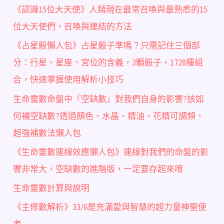
《認識15位大天使》人類現在最常召喚與最熟悉的15
位大天使們，召喚與連結的方法
《占星骰懶人包》占星骰子準嗎？只需記住三個部
分：行星、星座、宮位的含義，3顆骰子，1728種組
合，快速掌握使用解析小技巧
生命靈數命盤中『空缺數』對我們自身的影響?該如
何補空缺數?透過顏色、水晶、精油、花精可調頻、
超強補數法懶人包
《生命靈數連線效應懶人包》連線對我們的命盤的影
響非常大，空缺數的進階版，一定要存起來唷
生命靈數計算與說明
《主修數解析》33/6是充滿愛與智慧的超力量神聖使