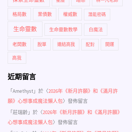
暗戀
星座
林一凡老師
格局數
業債數
權威數
潛能密碼
生命靈數
生命靈數教學
白魔法
老闆數
脫單
連結高我
配對
開運
高我
近期留言
「
Amethyst
」於〈
2026年《新月許願》和《滿月許
願》心想事成魔法懶人包
〉發佈留言
「
莊瑞齡
」於〈
2026年《新月許願》和《滿月許願》
心想事成魔法懶人包
〉發佈留言