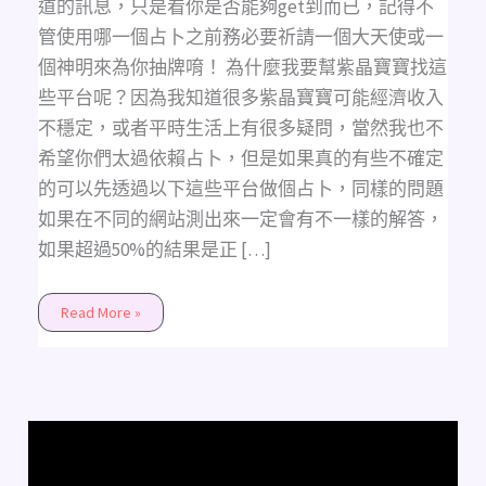
道的訊息，只是看你是否能夠get到而已，記得不
管使用哪一個占卜之前務必要祈請一個大天使或一
個神明來為你抽牌唷！ 為什麼我要幫紫晶寶寶找這
些平台呢？因為我知道很多紫晶寶寶可能經濟收入
不穩定，或者平時生活上有很多疑問，當然我也不
希望你們太過依賴占卜，但是如果真的有些不確定
的可以先透過以下這些平台做個占卜，同樣的問題
如果在不同的網站測出來一定會有不一樣的解答，
如果超過50%的結果是正 […]
Read More »