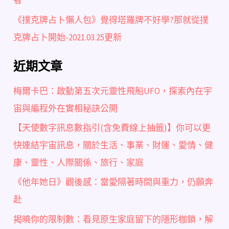
者
《撲克牌占卜懶人包》覺得塔羅牌不好學?那就從撲
克牌占卜開始-2021.03.25更新
近期文章
梅爾卡巴：啟動第五次元靈性飛船UFO，探索內在宇
宙與編程外在實相秘訣公開
【天使數字訊息數指引(含免費線上抽籤)】你可以更
快連結宇宙訊息，關於生活、事業、財運、愛情、健
康、靈性、人際關係、旅行、家庭
《他年她日》觀後感：當愛隔著時間與重力，仍願奔
赴
揭曉你的限制數：看見原生家庭留下的隱形枷鎖，解