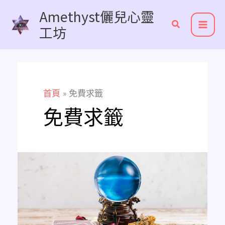
跳
Amethyst儷兒心靈
至
工坊
主
要
內
容
首頁
免費求籤
免費求籤
《超
實
用
線
上
免
費
占
卜
推