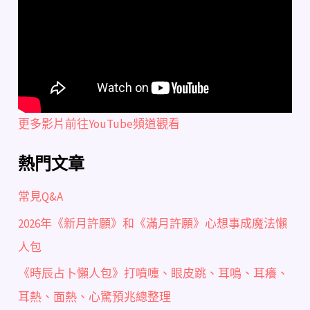
更多影片前往YouTube頻道觀看
熱門文章
常見Q&A
2026年《新月許願》和《滿月許願》心想事成魔法懶
人包
《時辰占卜懶人包》打噴嚏、眼皮跳、耳鳴、耳癢、
耳熱、面熱、心驚預兆總整理