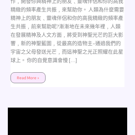
作﹐開發你與精神上的朋友﹑靈魂伴侶和你的高我
精緻的頻率產生共振﹐來幫助你。 人類為什麼需要
精神上的朋友﹑靈魂伴侶和你的高我精緻的頻率產
生共振﹐前來幫助呢?漸漸地在未來幾年裡﹐人類
在發展精神及人文方面﹐將受到神聖光芒的巨大影
響﹐新的神聖藍圖﹐從最高的造物主–通過我們的
宇宙之父母發送光芒﹐而這神聖之光正照耀在此星
球上。 你的自覺意識會慢 […]
Read More »