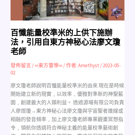
下
施
辦
法，
引
用
自
東
百懺能量校準米的上供下施辦
方
神
法，引用自東方神秘心法廖文瓊
秘
心
老師
法
廖
文
瓊
發佈留言
/
∞東方靈學∞
/ 作者:
Amethyst
/
2023-05-
老
師
02
廖文瓊老師說明百懺能量校準米的由來 現在是時候
開始建立新的現實﹐以效率﹑優雅對準新的神聖藍
圖﹐創建最大的人類利益。 透過源場有限公司負責
人廖煜瓊→東方神秘心法廖文瓊與宇宙聖者連線或
相融的發音頻率﹐加上廖文瓊老師專業觀畫冥想指
令﹐領航你透過符合神秘主義的能量校準藝術創