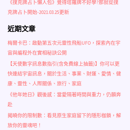
《撲克牌占卜懶人包》覺得塔羅牌不好學?那就從撲
克牌占卜開始-2021.03.25更新
近期文章
梅爾卡巴：啟動第五次元靈性飛船UFO，探索內在宇
宙與編程外在實相秘訣公開
【天使數字訊息數指引(含免費線上抽籤)】你可以更
快連結宇宙訊息，關於生活、事業、財運、愛情、健
康、靈性、人際關係、旅行、家庭
《他年她日》觀後感：當愛隔著時間與重力，仍願奔
赴
揭曉你的限制數：看見原生家庭留下的隱形枷鎖，解
放你的靈魂吧！