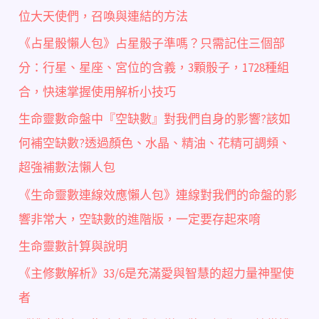
位大天使們，召喚與連結的方法
《占星骰懶人包》占星骰子準嗎？只需記住三個部
分：行星、星座、宮位的含義，3顆骰子，1728種組
合，快速掌握使用解析小技巧
生命靈數命盤中『空缺數』對我們自身的影響?該如
何補空缺數?透過顏色、水晶、精油、花精可調頻、
超強補數法懶人包
《生命靈數連線效應懶人包》連線對我們的命盤的影
響非常大，空缺數的進階版，一定要存起來唷
生命靈數計算與說明
《主修數解析》33/6是充滿愛與智慧的超力量神聖使
者