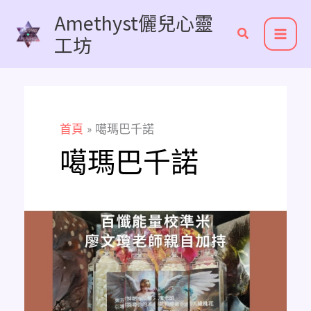
跳
Amethyst儷兒心靈
至
工坊
主
要
內
容
首頁
噶瑪巴千諾
噶瑪巴千諾
百
懺
能
量
校
準
米
的
上
供