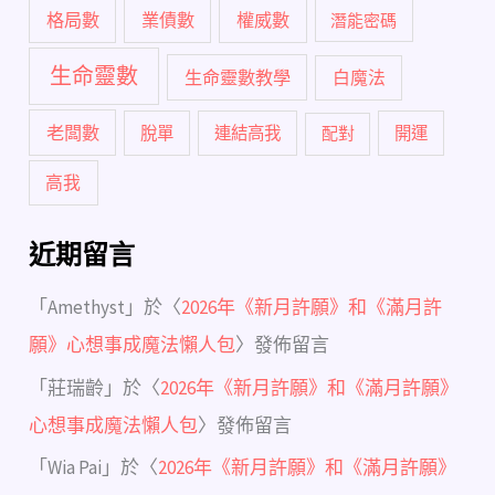
格局數
業債數
權威數
潛能密碼
生命靈數
生命靈數教學
白魔法
老闆數
脫單
連結高我
配對
開運
高我
近期留言
「
Amethyst
」於〈
2026年《新月許願》和《滿月許
願》心想事成魔法懶人包
〉發佈留言
「
莊瑞齡
」於〈
2026年《新月許願》和《滿月許願》
心想事成魔法懶人包
〉發佈留言
「
Wia Pai
」於〈
2026年《新月許願》和《滿月許願》