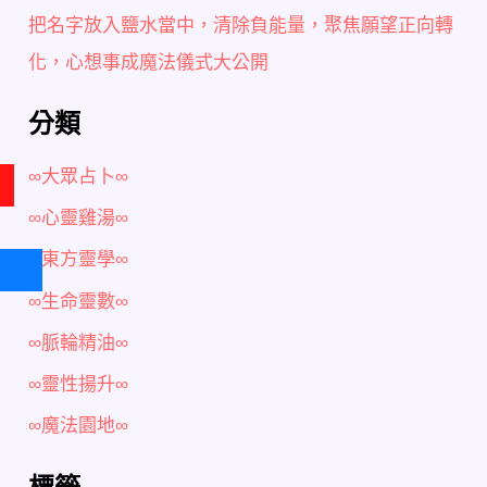
把名字放入鹽水當中，清除負能量，聚焦願望正向轉
化，心想事成魔法儀式大公開
分類
∞大眾占卜∞
∞心靈雞湯∞
∞東方靈學∞
∞生命靈數∞
∞脈輪精油∞
∞靈性揚升∞
∞魔法園地∞