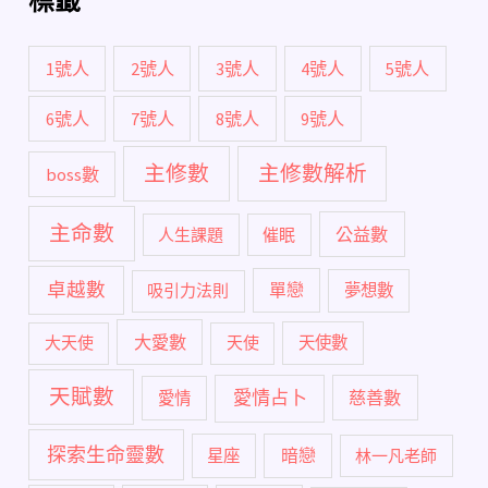
標籤
1號人
2號人
3號人
4號人
5號人
6號人
7號人
8號人
9號人
主修數
主修數解析
boss數
主命數
公益數
人生課題
催眠
卓越數
單戀
吸引力法則
夢想數
大愛數
大天使
天使
天使數
天賦數
愛情占卜
慈善數
愛情
探索生命靈數
暗戀
星座
林一凡老師