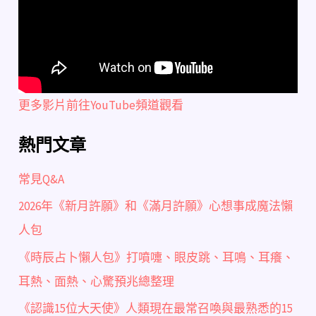
更多影片前往YouTube頻道觀看
熱門文章
常見Q&A
2026年《新月許願》和《滿月許願》心想事成魔法懶
人包
《時辰占卜懶人包》打噴嚏、眼皮跳、耳鳴、耳癢、
耳熱、面熱、心驚預兆總整理
《認識15位大天使》人類現在最常召喚與最熟悉的15