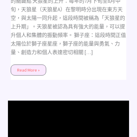
的關鍵點 天狼星的上升：每年的7月下旬至8月中
旬，天狼星（天狼星A）在黎明時分出現在東方天
空，與太陽一同升起，這段時間被稱為「天狼星的
上升期」。天狼星被認為具有強大的能量，可以提
升個人和集體的振動頻率。 獅子座：這段時間正值
太陽位於獅子座星座，獅子座的能量與勇氣、力
量、創造力和個人表達密切相關 […]
Read More »