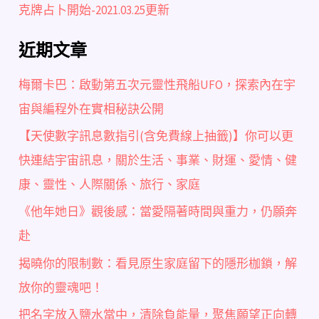
克牌占卜開始-2021.03.25更新
近期文章
梅爾卡巴：啟動第五次元靈性飛船UFO，探索內在宇
宙與編程外在實相秘訣公開
【天使數字訊息數指引(含免費線上抽籤)】你可以更
快連結宇宙訊息，關於生活、事業、財運、愛情、健
康、靈性、人際關係、旅行、家庭
《他年她日》觀後感：當愛隔著時間與重力，仍願奔
赴
揭曉你的限制數：看見原生家庭留下的隱形枷鎖，解
放你的靈魂吧！
把名字放入鹽水當中，清除負能量，聚焦願望正向轉