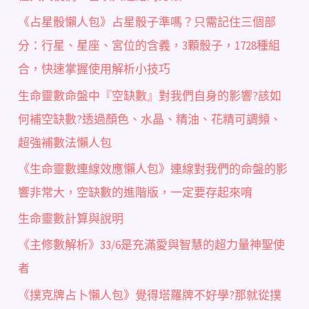
《占星骰懶人包》占星骰子準嗎？只需記住三個部
分：行星、星座、宮位的含義，3顆骰子，1728種組
合，快速掌握使用解析小技巧
生命靈數命盤中『空缺數』對我們自身的影響?該如
何補空缺數?透過顏色、水晶、精油、花精可調頻、
超強補數法懶人包
《生命靈數連線效應懶人包》連線對我們的命盤的影
響非常大，空缺數的進階版，一定要存起來唷
生命靈數計算與說明
《主修數解析》33/6是充滿愛與智慧的超力量神聖使
者
《撲克牌占卜懶人包》覺得塔羅牌不好學?那就從撲