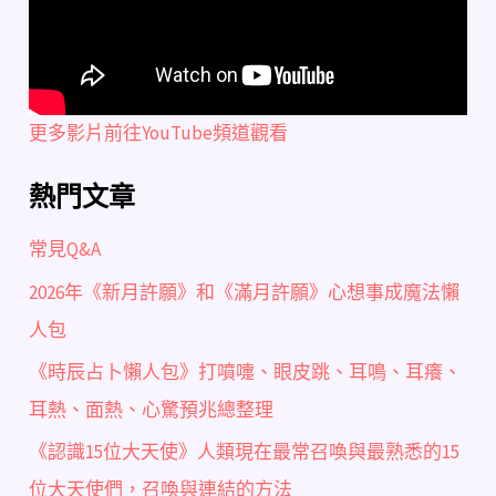
更多影片前往YouTube頻道觀看
熱門文章
常見Q&A
2026年《新月許願》和《滿月許願》心想事成魔法懶
人包
《時辰占卜懶人包》打噴嚏、眼皮跳、耳鳴、耳癢、
耳熱、面熱、心驚預兆總整理
《認識15位大天使》人類現在最常召喚與最熟悉的15
位大天使們，召喚與連結的方法