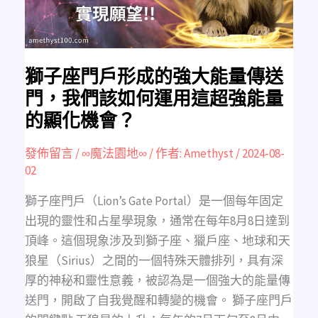
能
量
傳
送
門，
我
們
該
獅子座門戶形成的強大能量傳送
如
何
門，我們該如何運用這超強能量
運
用
的顯化機會？
這
超
強
能
發佈留言
/
∞魔法園地∞
/ 作者:
Amethyst
/
2024-08-
量
02
的
顯
化
機
獅子座門戶（Lion’s Gate Portal）是一個每年固定
會？
出現的靈性和占星學現象，通常在每年8月8日達到
頂峰。這個現象涉及到獅子座、獵戶座、地球和天
狼星（Sirius）之間的一個特殊天體排列，具有深
厚的神秘和靈性意義，被認為是一個強大的能量傳
送門，開啟了自我覺醒和轉變的機會。 獅子座門戶