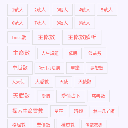
1號人
2號人
3號人
4號人
5號人
6號人
7號人
8號人
9號人
主修數
主修數解析
boss數
主命數
公益數
人生課題
催眠
卓越數
單戀
吸引力法則
夢想數
大愛數
大天使
天使
天使數
天賦數
愛情占卜
慈善數
愛情
探索生命靈數
暗戀
星座
林一凡老師
格局數
業債數
權威數
潛能密碼