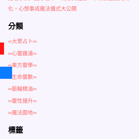
化，心想事成魔法儀式大公開
分類
∞大眾占卜∞
∞心靈雞湯∞
∞東方靈學∞
∞生命靈數∞
∞脈輪精油∞
∞靈性揚升∞
∞魔法園地∞
標籤