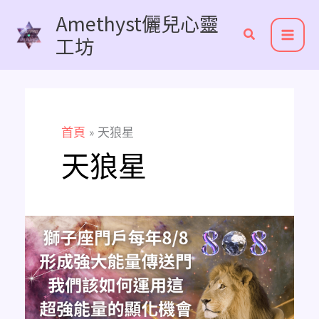
跳
Amethyst儷兒心靈
至
工坊
主
要
內
容
首頁
天狼星
天狼星
獅
子
座
門
戶
形
成
的
強
大