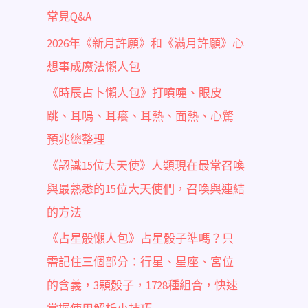
常見Q&A
2026年《新月許願》和《滿月許願》心
想事成魔法懶人包
《時辰占卜懶人包》打噴嚏、眼皮
跳、耳鳴、耳癢、耳熱、面熱、心驚
預兆總整理
《認識15位大天使》人類現在最常召喚
與最熟悉的15位大天使們，召喚與連結
的方法
《占星骰懶人包》占星骰子準嗎？只
需記住三個部分：行星、星座、宮位
的含義，3顆骰子，1728種組合，快速