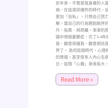
(憂
近年來，不管是我身邊的人
鬱/
病，在這資訊爆炸的時代，
恐
更加「自私」，只想自己努
懼/
解，當自己的行為開始脫序
委
斥、指責、與疏離，漸漸的
屈/
國中得過憂鬱症，花了3-4
社
我、願意保護我、願意相信
會
界了。 為何這個時代，心理
壓
的管道，甚至很多人內心生
力/
日，這個「心魔」漸漸長大，成
煩
惱)
Read More »
嗎？
－
Amethyst
儷
兒