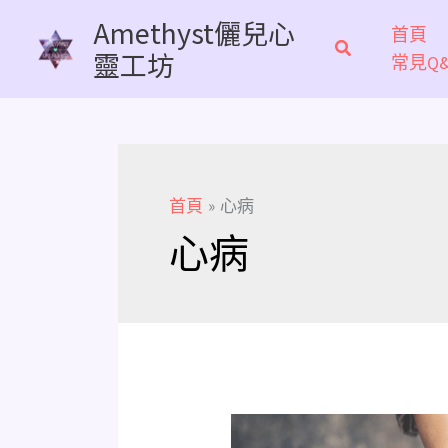
跳
Amethyst儷兒心
首頁
至
靈工坊
常見Q&
主
要
內
容
首頁
心病
心病
了