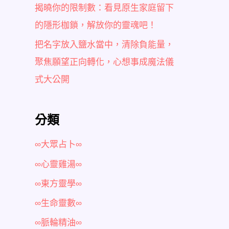
揭曉你的限制數：看見原生家庭留下
的隱形枷鎖，解放你的靈魂吧！
把名字放入鹽水當中，清除負能量，
聚焦願望正向轉化，心想事成魔法儀
式大公開
分類
∞大眾占卜∞
∞心靈雞湯∞
∞東方靈學∞
∞生命靈數∞
∞脈輪精油∞