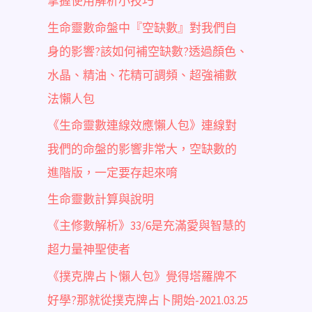
掌握使用解析小技巧
生命靈數命盤中『空缺數』對我們自
身的影響?該如何補空缺數?透過顏色、
水晶、精油、花精可調頻、超強補數
法懶人包
《生命靈數連線效應懶人包》連線對
我們的命盤的影響非常大，空缺數的
進階版，一定要存起來唷
生命靈數計算與說明
《主修數解析》33/6是充滿愛與智慧的
超力量神聖使者
《撲克牌占卜懶人包》覺得塔羅牌不
好學?那就從撲克牌占卜開始-2021.03.25