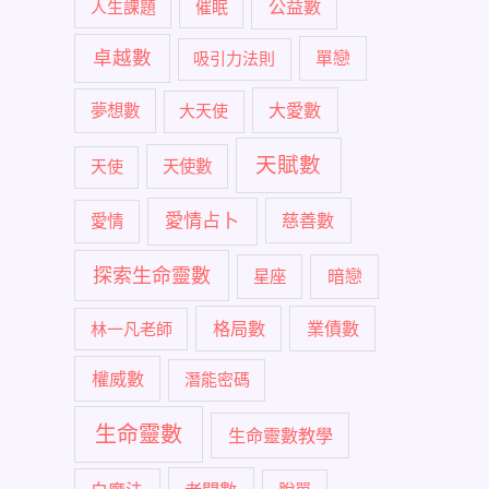
公益數
人生課題
催眠
卓越數
單戀
吸引力法則
大愛數
夢想數
大天使
天賦數
天使
天使數
愛情占卜
慈善數
愛情
探索生命靈數
暗戀
星座
格局數
業債數
林一凡老師
權威數
潛能密碼
生命靈數
生命靈數教學