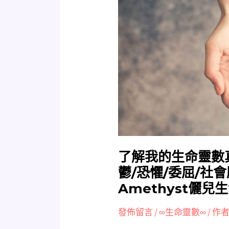
解
我
的
生
命
靈
數
真
的
可
以
治
了解我的生命靈數
療
鬱/恐懼/委屈/社
我
Amethyst儷兒
的
心
發佈留言
/
∞生命靈數∞
/ 作者
病