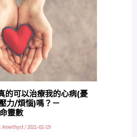
真的可以治療我的心病(憂
會壓力/煩惱)嗎？－
生命靈數
:
Amethyst
/
2021-02-19