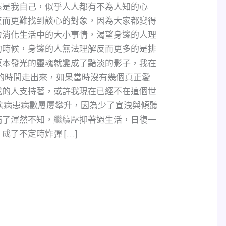
還是我自己，似乎人人都有不為人知的心
反而更難找到談心的對象，因為大家都變得
力消化生活中的大小事情，渴望身邊的人理
的時候，身邊的人無法理解反而更多的是排
原本發光的靈魂就變成了黯淡的影子，我在
年的時間走出來，如果當時沒有幾個真正愛
我的人支持著，或許我現在已經不在這個世
疾病患病數屢屢攀升，因為少了宣洩與傾聽
病了渾然不知，繼續壓抑著過生活，日復一
了不定時炸彈 […]