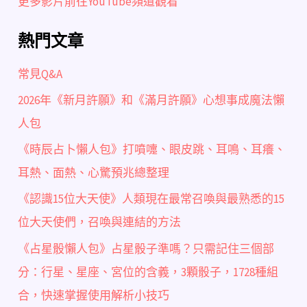
更多影片前往YouTube頻道觀看
熱門文章
常見Q&A
2026年《新月許願》和《滿月許願》心想事成魔法懶
人包
《時辰占卜懶人包》打噴嚏、眼皮跳、耳鳴、耳癢、
耳熱、面熱、心驚預兆總整理
《認識15位大天使》人類現在最常召喚與最熟悉的15
位大天使們，召喚與連結的方法
《占星骰懶人包》占星骰子準嗎？只需記住三個部
分：行星、星座、宮位的含義，3顆骰子，1728種組
合，快速掌握使用解析小技巧