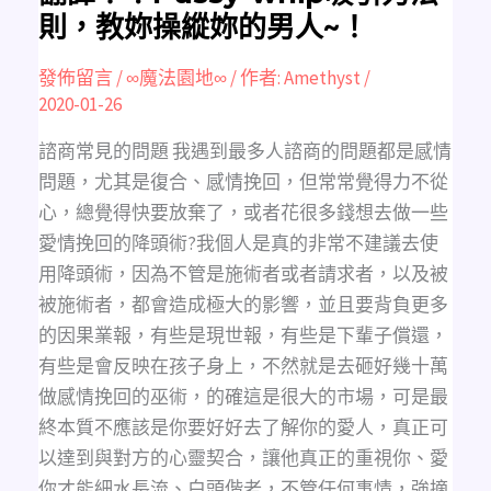
用
冥
則，教妳操縱妳的男人~！
想
操
控
發佈留言
/
∞魔法園地∞
/ 作者:
Amethyst
/
他
為
2020-01-26
妳
做
一
諮商常見的問題 我遇到最多人諮商的問題都是感情
切？
問題，尤其是復合、感情挽回，但常常覺得力不從
100%
成
心，總覺得快要放棄了，或者花很多錢想去做一些
功
率
愛情挽回的降頭術?我個人是真的非常不建議去使
保
證
用降頭術，因為不管是施術者或者請求者，以及被
在
被施術者，都會造成極大的影響，並且要背負更多
歐
美
的因果業報，有些是現世報，有些是下輩子償還，
狂
買
有些是會反映在孩子身上，不然就是去砸好幾十萬
300
萬
做感情挽回的巫術，的確這是很大的市場，可是最
份
的
終本質不應該是你要好好去了解你的愛人，真正可
女
人
以達到與對方的心靈契合，讓他真正的重視你、愛
寶
書
你才能細水長流、白頭偕老，不管任何事情，強摘