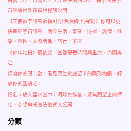
梅爾卡巴：啟動第五次元靈性飛船UFO，探索內在宇
宙與編程外在實相秘訣公開
【天使數字訊息數指引(含免費線上抽籤)】你可以更
快連結宇宙訊息，關於生活、事業、財運、愛情、健
康、靈性、人際關係、旅行、家庭
《他年她日》觀後感：當愛隔著時間與重力，仍願奔
赴
揭曉你的限制數：看見原生家庭留下的隱形枷鎖，解
放你的靈魂吧！
把名字放入鹽水當中，清除負能量，聚焦願望正向轉
化，心想事成魔法儀式大公開
分類