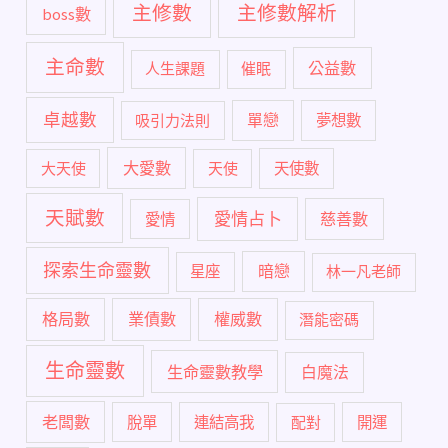
主修數
主修數解析
boss數
主命數
公益數
人生課題
催眠
卓越數
單戀
吸引力法則
夢想數
大愛數
大天使
天使
天使數
天賦數
愛情占卜
慈善數
愛情
探索生命靈數
暗戀
星座
林一凡老師
格局數
業債數
權威數
潛能密碼
生命靈數
生命靈數教學
白魔法
老闆數
脫單
連結高我
配對
開運