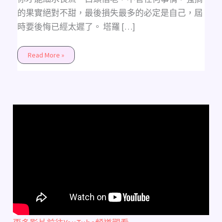
既
然
的果實絕對不甜，最後損失最多的必定是自己，屆
在
中
時要後悔已經太遲了。 塔羅 […]
文
圈
沒
有
Read More »
翻
譯！？
Pussy-
whip
吸
引
力
法
則，
教
妳
操
縱
妳
的
男
人
~！