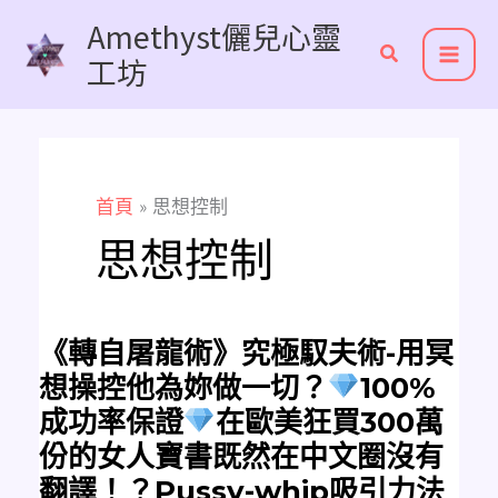
跳
Amethyst儷兒心靈
至
工坊
主
要
內
容
首頁
思想控制
思想控制
《轉
《轉自屠龍術》究極馭夫術-用冥
自
屠
想操控他為妳做一切？
100%
龍
術》
成功率保證
在歐美狂買300萬
究
極
份的女人寶書既然在中文圈沒有
馭
夫
翻譯！？Pussy-whip吸引力法
術-