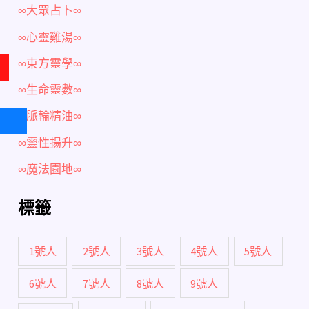
∞大眾占卜∞
∞心靈雞湯∞
∞東方靈學∞
∞生命靈數∞
∞脈輪精油∞
∞靈性揚升∞
∞魔法園地∞
標籤
1號人
2號人
3號人
4號人
5號人
6號人
7號人
8號人
9號人