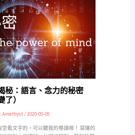
揭秘：語言、念力的秘密
變了）
:
Amethyst
/
2020-05-05
沒空看文字的，可以聽我的導讀唷！ 惡運的