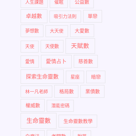
公益數
人生課題
催眠
卓越數
單戀
吸引力法則
大愛數
夢想數
大天使
天賦數
天使
天使數
愛情占卜
慈善數
愛情
探索生命靈數
暗戀
星座
格局數
業債數
林一凡老師
權威數
潛能密碼
生命靈數
生命靈數教學