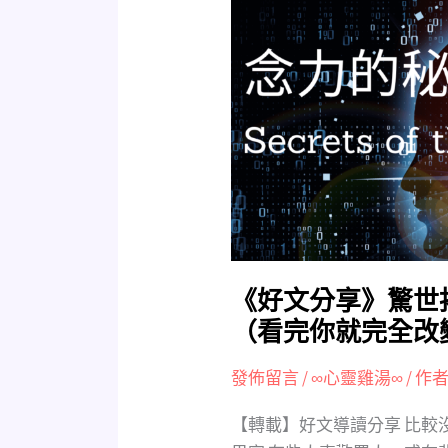
文
分
享》
驚
世
揭
秘：
語
言、
念
力
的
《好文分享》驚世
秘
（看完你就完全改
密
（看
發佈留言
/
∞心靈雞湯∞
/ 作者
完
【轉載】好文導讀分享 比較
你