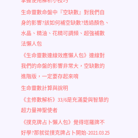
掌握使用解析小技巧
生命靈數命盤中『空缺數』對我們自
身的影響?該如何補空缺數?透過顏色、
水晶、精油、花精可調頻、超強補數
法懶人包
《生命靈數連線效應懶人包》連線對
我們的命盤的影響非常大，空缺數的
進階版，一定要存起來唷
生命靈數計算與說明
《主修數解析》33/6是充滿愛與智慧的
超力量神聖使者
《撲克牌占卜懶人包》覺得塔羅牌不
好學?那就從撲克牌占卜開始-2021.03.25