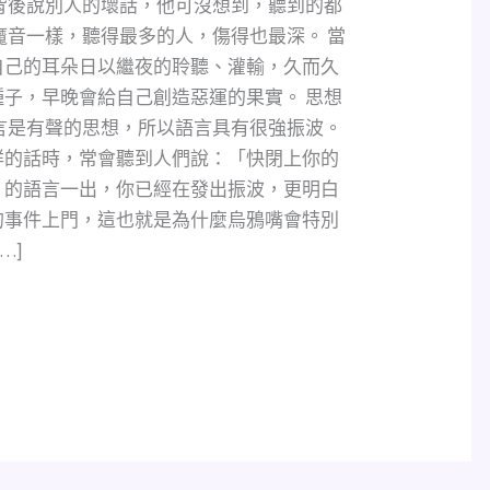
背後說別人的壞話，他可沒想到，聽到的都
魔音一樣，聽得最多的人，傷得也最深。 當
自己的耳朵日以繼夜的聆聽、灌輸，久而久
子，早晚會給自己創造惡運的果實。 思想
言是有聲的思想，所以語言具有很強振波。
祥的話時，常會聽到人們說：「快閉上你的
」的語言一出，你已經在發出振波，更明白
的事件上門，這也就是為什麼烏鴉嘴會特別
…]