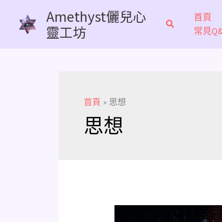
跳
Amethyst儷兒心
首頁
至
靈工坊
常見Q&
主
要
內
容
首頁
思想
思想
《好