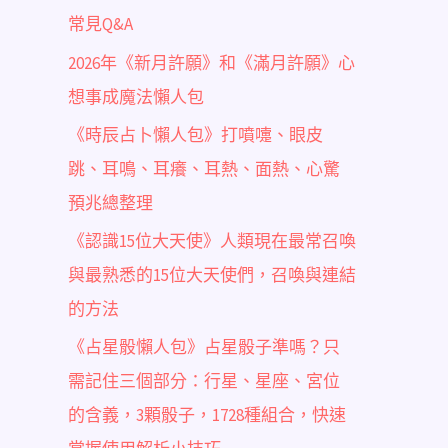
常見Q&A
2026年《新月許願》和《滿月許願》心
想事成魔法懶人包
《時辰占卜懶人包》打噴嚏、眼皮
跳、耳鳴、耳癢、耳熱、面熱、心驚
預兆總整理
《認識15位大天使》人類現在最常召喚
與最熟悉的15位大天使們，召喚與連結
的方法
《占星骰懶人包》占星骰子準嗎？只
需記住三個部分：行星、星座、宮位
的含義，3顆骰子，1728種組合，快速