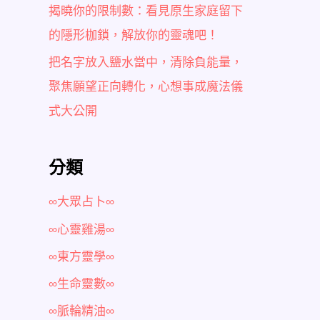
揭曉你的限制數：看見原生家庭留下
的隱形枷鎖，解放你的靈魂吧！
把名字放入鹽水當中，清除負能量，
聚焦願望正向轉化，心想事成魔法儀
式大公開
分類
∞大眾占卜∞
∞心靈雞湯∞
∞東方靈學∞
∞生命靈數∞
∞脈輪精油∞