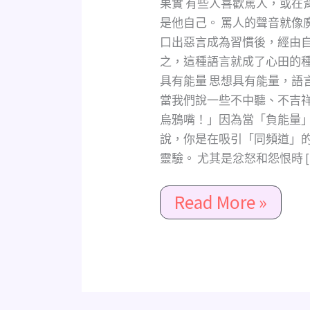
果實 有些人喜歡罵人，或在
就
是他自己。 罵人的聲音就像
完
口出惡言成為習慣後，經由
全
之，這種語言就成了心田的種
改
具有能量 思想具有能量，語
變
了）
當我們說一些不中聽、不吉
烏鴉嘴！」因為當「負能量
說，你是在吸引「同頻道」
靈驗。 尤其是忿怒和怨恨時 [
Read More »