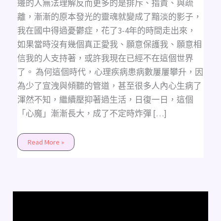
邊的人無法理解反而更多的是排斥、指責、與疏
離，漸漸的原本發光的靈魂就變成了黯淡的影子，
我在國中得過憂鬱症，花了3-4年的時間走出來，
如果當時沒有幾個真正愛我、願意保護我、願意相
信我的人支持著，或許我現在已經不在這個世界
了。 為何這個時代，心理疾病患病數屢屢攀升，因
為少了宣洩與傾聽的管道，甚至很多人內心生病了
渾然不知，繼續壓抑著過生活，日復一日，這個
「心魔」漸漸長大，成了不定時炸彈 […]
Read More »