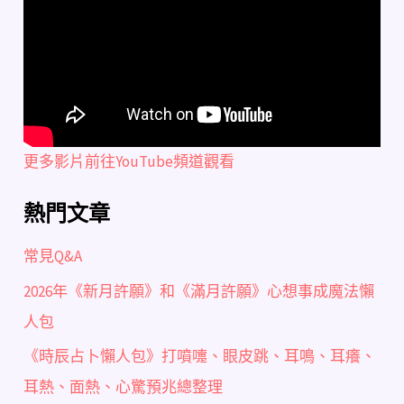
更多影片前往YouTube頻道觀看
熱門文章
常見Q&A
2026年《新月許願》和《滿月許願》心想事成魔法懶
人包
《時辰占卜懶人包》打噴嚏、眼皮跳、耳鳴、耳癢、
耳熱、面熱、心驚預兆總整理