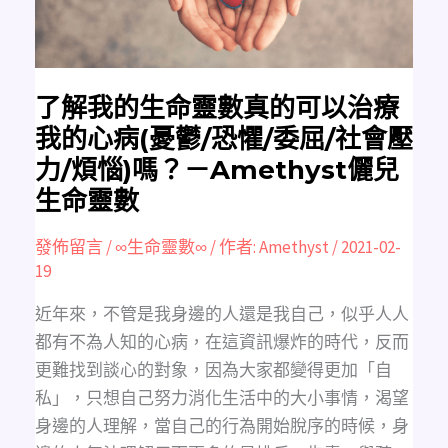
可
以
治
療
我
的
心
病
了解我的生命靈數真的可以治療
(憂
鬱/
我的心病(憂鬱/恐懼/委屈/社會壓
恐
懼/
力/煩惱)嗎？－Amethyst儷兒
委
屈/
生命靈數
社
會
壓
力/
發佈留言
/
∞生命靈數∞
/ 作者:
Amethyst
/
2021-02-
煩
惱)
19
嗎？
－
Amethyst
近年來，不管是我身邊的人還是我自己，似乎人人
儷
兒
都有不為人知的心病，在這資訊爆炸的時代，反而
生
命
更難找到談心的對象，因為大家都變得更加「自
靈
數
私」，只想自己努力消化生活中的大小事情，渴望
身邊的人理解，當自己的行為開始脫序的時候，身