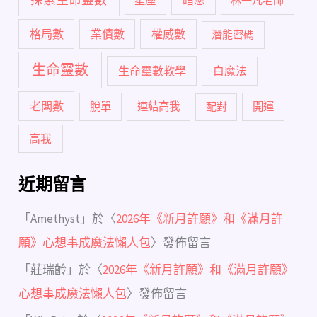
暗戀
星座
林一凡老師
格局數
業債數
權威數
潛能密碼
生命靈數
生命靈數教學
白魔法
老闆數
脫單
連結高我
配對
開運
高我
近期留言
「
Amethyst
」於〈
2026年《新月許願》和《滿月許
願》心想事成魔法懶人包
〉發佈留言
「
莊瑞齡
」於〈
2026年《新月許願》和《滿月許願》
心想事成魔法懶人包
〉發佈留言