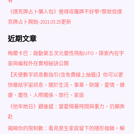
者
《撲克牌占卜懶人包》覺得塔羅牌不好學?那就從撲
克牌占卜開始-2021.03.25更新
近期文章
梅爾卡巴：啟動第五次元靈性飛船UFO，探索內在宇
宙與編程外在實相秘訣公開
【天使數字訊息數指引(含免費線上抽籤)】你可以更
快連結宇宙訊息，關於生活、事業、財運、愛情、健
康、靈性、人際關係、旅行、家庭
《他年她日》觀後感：當愛隔著時間與重力，仍願奔
赴
揭曉你的限制數：看見原生家庭留下的隱形枷鎖，解