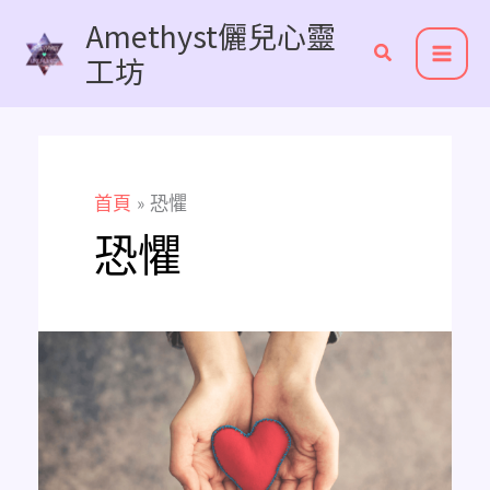
跳
Amethyst儷兒心靈
至
工坊
主
要
內
容
首頁
恐懼
恐懼
了
解
我
的
生
命
靈
數
真
的