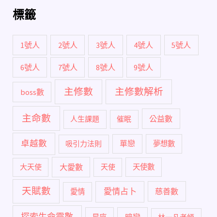
標籤
1號人
2號人
3號人
4號人
5號人
6號人
7號人
8號人
9號人
主修數
主修數解析
boss數
主命數
公益數
人生課題
催眠
卓越數
單戀
吸引力法則
夢想數
大愛數
大天使
天使
天使數
天賦數
愛情占卜
慈善數
愛情
探索生命靈數