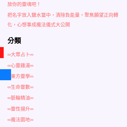
放你的靈魂吧！
把名字放入鹽水當中，清除負能量，聚焦願望正向轉
化，心想事成魔法儀式大公開
分類
∞大眾占卜∞
∞心靈雞湯∞
∞東方靈學∞
∞生命靈數∞
∞脈輪精油∞
∞靈性揚升∞
∞魔法園地∞