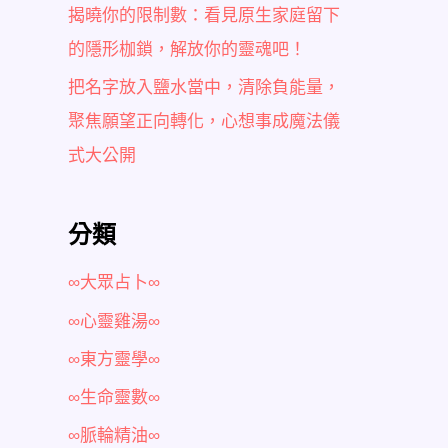
揭曉你的限制數：看見原生家庭留下
的隱形枷鎖，解放你的靈魂吧！
把名字放入鹽水當中，清除負能量，
聚焦願望正向轉化，心想事成魔法儀
式大公開
分類
∞大眾占卜∞
∞心靈雞湯∞
∞東方靈學∞
∞生命靈數∞
∞脈輪精油∞