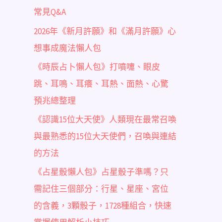
常見Q&A
2026年《新月許願》和《滿月許願》心
想事成魔法懶人包
《時辰占卜懶人包》打噴嚏、眼皮
跳、耳鳴、耳癢、耳熱、面熱、心驚
預兆總整理
《認識15位大天使》人類現在最常召喚
與最熟悉的15位大天使們，召喚與連結
的方法
《占星骰懶人包》占星骰子準嗎？只
需記住三個部分：行星、星座、宮位
的含義，3顆骰子，1728種組合，快速