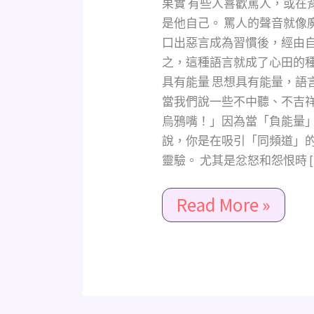
果實 有些人喜歡罵人，或在
就
是他自己。 罵人的聲音就像
完
口出惡言成為習慣後，經由
全
之，這種語言就成了心田的種
改
具有能量 思想具有能量，語
變
了）
當我們說一些不中聽、不吉
烏鴉嘴！」因為當「負能量
說，你是在吸引「同頻道」
靈驗。 尤其是忿怒和怨恨時 [
Read More »