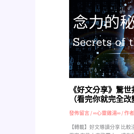
文
分
享》
驚
世
揭
秘：
語
言、
念
力
的
《好文分享》驚世
秘
（看完你就完全改
密
（看
發佈留言
/
∞心靈雞湯∞
/ 作者
完
【轉載】好文導讀分享 比較
你