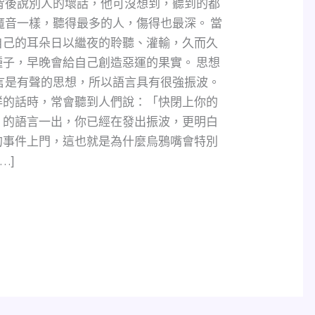
背後說別人的壞話，他可沒想到，聽到的都
魔音一樣，聽得最多的人，傷得也最深。 當
自己的耳朵日以繼夜的聆聽、灌輸，久而久
子，早晚會給自己創造惡運的果實。 思想
言是有聲的思想，所以語言具有很強振波。
祥的話時，常會聽到人們說：「快閉上你的
」的語言一出，你已經在發出振波，更明白
的事件上門，這也就是為什麼烏鴉嘴會特別
…]