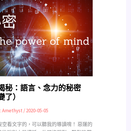
揭秘：語言、念力的秘密
變了）
:
Amethyst
/
2020-05-05
沒空看文字的，可以聽我的導讀唷！ 惡運的