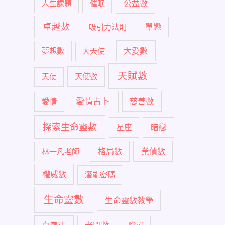
公益數
人生課題
催眠
卓越數
單戀
吸引力法則
大愛數
夢想數
大天使
天賦數
天使
天使數
愛情占卜
慈善數
愛情
探索生命靈數
暗戀
星座
格局數
業債數
林一凡老師
權威數
潛能密碼
生命靈數
生命靈數教學