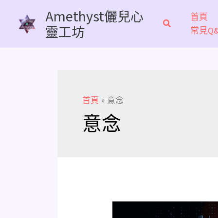
跳
Amethyst儷兒心
首頁
至
靈工坊
常見Q&
主
要
內
容
首頁
意念
意念
《好