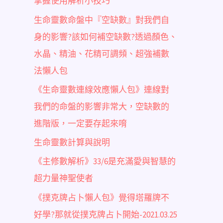
掌握使用解析小技巧
生命靈數命盤中『空缺數』對我們自
身的影響?該如何補空缺數?透過顏色、
水晶、精油、花精可調頻、超強補數
法懶人包
《生命靈數連線效應懶人包》連線對
我們的命盤的影響非常大，空缺數的
進階版，一定要存起來唷
生命靈數計算與說明
《主修數解析》33/6是充滿愛與智慧的
超力量神聖使者
《撲克牌占卜懶人包》覺得塔羅牌不
好學?那就從撲克牌占卜開始-2021.03.25