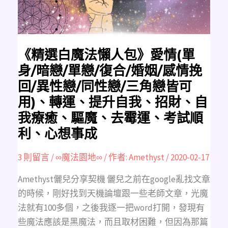
(單
身/
暗
戀/
單
戀/
復
合/
《精選白魔法懶人包》愛情(單
婚
姻/
身/暗戀/單戀/復合/婚姻/感情挽
感
情
回/異性戀/同性戀/三角戀皆可
挽
回/
用)、轉運、提升自我、招財、自
異
性
戀/
我療癒、驅魔、去霉運、考試順
同
性
利、心想事成
戀/
三
角
3 則留言
/
∞魔法園地∞
/ 作者:
Amethyst
/
2020-02-17
戀
皆
可
Amethyst儷兒分享契機 儷兒之前在google亂找文章
用)、
轉
的時候，剛好找到天機論壇跟一些老師文章，光魔
運、
提
法就有100多個，之後我逐一把word打開，發現有
升
自
些魔法應該是黑魔法，而且取材困難，但因為那篇
我、