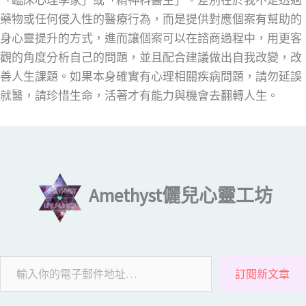
「臨床心理學家」或「精神科醫生」。差別在於我不是透過
藥物或任何侵入性的醫療行為，而是提供對應個案有幫助的
身心靈提升的方式，進而讓個案可以在諮商過程中，用更客
觀的角度分析自己的問題，並且配合建議做出自我改變，改
善人生課題。如果本身確實有心理相關疾病問題，請勿延誤
就醫，請珍惜生命，活著才有能力與機會去翻轉人生。
輸入你的電子郵件地址…
Amethyst儷兒心靈工坊
訂閱新文章