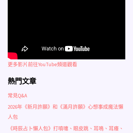
更多影片前往YouTube頻道觀看
熱門文章
常見Q&A
2026年《新月許願》和《滿月許願》心想事成魔法懶
人包
《時辰占卜懶人包》打噴嚏、眼皮跳、耳鳴、耳癢、