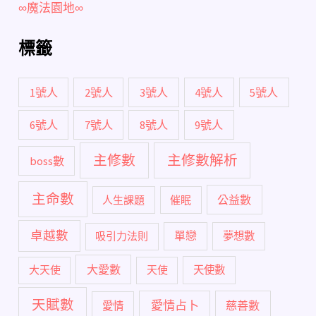
∞魔法園地∞
標籤
1號人
2號人
3號人
4號人
5號人
6號人
7號人
8號人
9號人
主修數
主修數解析
boss數
主命數
公益數
人生課題
催眠
卓越數
單戀
吸引力法則
夢想數
大愛數
大天使
天使
天使數
天賦數
愛情占卜
慈善數
愛情