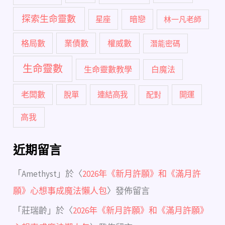
探索生命靈數
暗戀
星座
林一凡老師
格局數
業債數
權威數
潛能密碼
生命靈數
生命靈數教學
白魔法
老闆數
脫單
連結高我
配對
開運
高我
近期留言
「
Amethyst
」於〈
2026年《新月許願》和《滿月許
願》心想事成魔法懶人包
〉發佈留言
「
莊瑞齡
」於〈
2026年《新月許願》和《滿月許願》