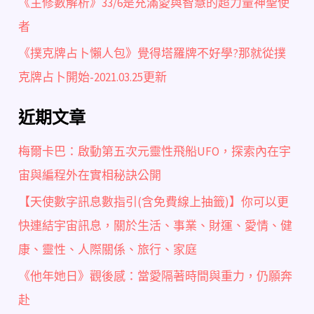
《主修數解析》33/6是充滿愛與智慧的超力量神聖使
者
《撲克牌占卜懶人包》覺得塔羅牌不好學?那就從撲
克牌占卜開始-2021.03.25更新
近期文章
梅爾卡巴：啟動第五次元靈性飛船UFO，探索內在宇
宙與編程外在實相秘訣公開
【天使數字訊息數指引(含免費線上抽籤)】你可以更
快連結宇宙訊息，關於生活、事業、財運、愛情、健
康、靈性、人際關係、旅行、家庭
《他年她日》觀後感：當愛隔著時間與重力，仍願奔
赴