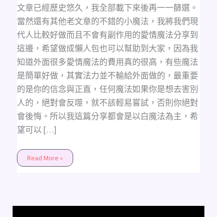
招
文章已經歷史悠久，我全部載下來後再一一篩選。
財、
自
當然還有其他老文章的不錯的小魔法，我將我們現
我
療
代人比較好做而且不會有副作用的愛情魔法分享到
癒、
驅
這邊，希望做成懶人包也可以幫助到大家，因為我
魔、
去
知道外面很多愛情魔法的費用真的很高，有些魔法
霉
運、
是簡單好做，其實法力並不輸給外面做的，最重要
考
試
的是你的信念與正直，任何魔法如果你是想去害別
順
利、
人的，絕對會反噬，就不該輕易嘗試，否則你絕對
心
想
會後悔。所以我這篇分享都會是以白魔法為主，希
事
成
望可以 […]
Read More »