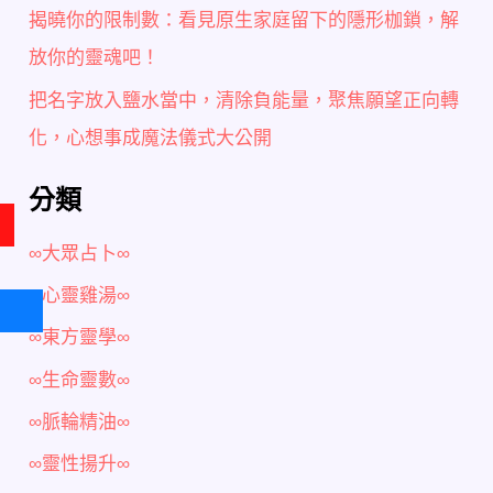
揭曉你的限制數：看見原生家庭留下的隱形枷鎖，解
放你的靈魂吧！
把名字放入鹽水當中，清除負能量，聚焦願望正向轉
化，心想事成魔法儀式大公開
分類
∞大眾占卜∞
∞心靈雞湯∞
∞東方靈學∞
∞生命靈數∞
∞脈輪精油∞
∞靈性揚升∞