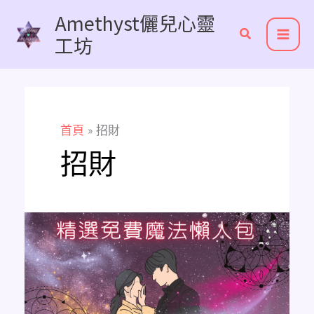
跳
Amethyst儷兒心靈
至
工坊
主
要
內
容
首頁
招財
招財
《精
選
白
魔
法
懶
人
包》
愛
情