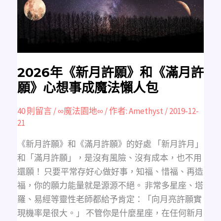
願》
心
想
事
成
魔
法
懶
人
包
2026年《新月許願》和《滿月許
願》心想事成魔法懶人包
40 則留言
/
∞魔法園地∞
/ 作者:
Amethyst
/
2019-12-
21
《新月許願》和《滿月許願》的好處 「新月許月」
和「滿月許願」，是沒有風險、沒有成本，也不用
還願！ 只要平常存好心做好事，知福、惜福、再造
福，你的願力能量就是源源不絕。 非常多星座、塔
羅、易經等靈性老師都給予肯定：「向月亮許願實
現機率是很大。」 不管你是什麼星座，在任何新月