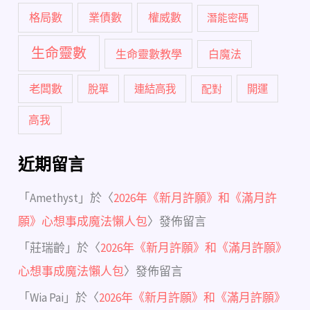
格局數
業債數
權威數
潛能密碼
生命靈數
生命靈數教學
白魔法
老闆數
脫單
連結高我
配對
開運
高我
近期留言
「
Amethyst
」於〈
2026年《新月許願》和《滿月許
願》心想事成魔法懶人包
〉發佈留言
「
莊瑞齡
」於〈
2026年《新月許願》和《滿月許願》
心想事成魔法懶人包
〉發佈留言
「
Wia Pai
」於〈
2026年《新月許願》和《滿月許願》