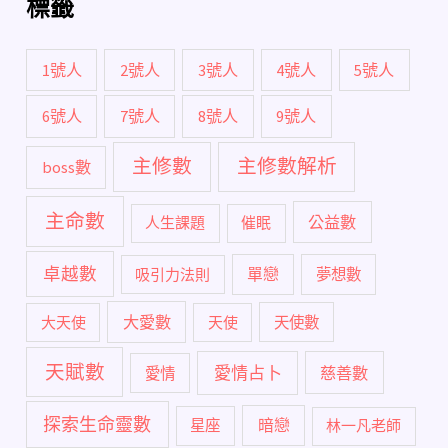
標籤
1號人
2號人
3號人
4號人
5號人
6號人
7號人
8號人
9號人
主修數
主修數解析
boss數
主命數
公益數
人生課題
催眠
卓越數
單戀
吸引力法則
夢想數
大愛數
大天使
天使
天使數
天賦數
愛情占卜
慈善數
愛情
探索生命靈數
暗戀
星座
林一凡老師