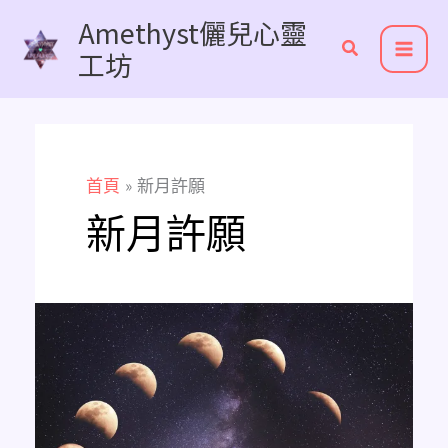
跳
Amethyst儷兒心靈
至
工坊
主
要
內
容
首頁
新月許願
新月許願
2026
年
《新
月
許
願》
和
《滿
月
許