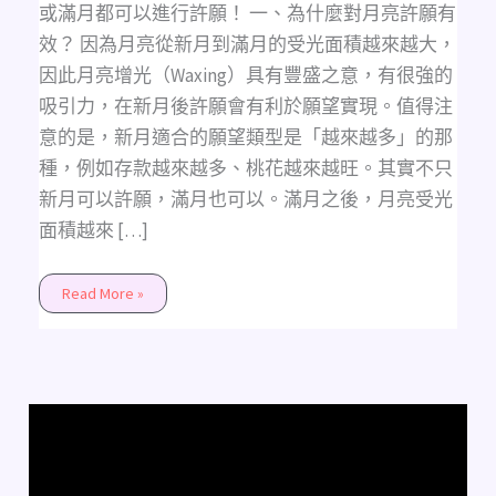
或滿月都可以進行許願！ 一、為什麼對月亮許願有
效？​ 因為月亮從新月到滿月的受光面積越來越大，
因此月亮增光（Waxing）具有豐盛之意，有很強的
吸引力，在新月後許願會有利於願望實現。值得注
意的是，新月適合的願望類型是「越來越多」的那
種，例如存款越來越多、桃花越來越旺。其實不只
新月可以許願，滿月也可以。滿月之後，月亮受光
面積越來 […]
Read More »