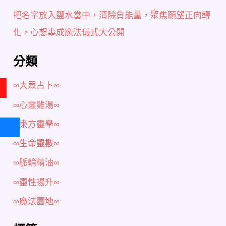
把名字放入鹽水當中，清除負能量，聚焦願望正向轉
化，心想事成魔法儀式大公開
分類
∞大眾占卜∞
∞心靈雞湯∞
∞東方靈學∞
∞生命靈數∞
∞脈輪精油∞
∞靈性揚升∞
∞魔法園地∞