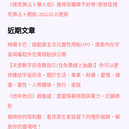
《撲克牌占卜懶人包》覺得塔羅牌不好學?那就從撲
克牌占卜開始-2021.03.25更新
近期文章
梅爾卡巴：啟動第五次元靈性飛船UFO，探索內在宇
宙與編程外在實相秘訣公開
【天使數字訊息數指引(含免費線上抽籤)】你可以更
快連結宇宙訊息，關於生活、事業、財運、愛情、健
康、靈性、人際關係、旅行、家庭
《他年她日》觀後感：當愛隔著時間與重力，仍願奔
赴
揭曉你的限制數：看見原生家庭留下的隱形枷鎖，解
放你的靈魂吧！