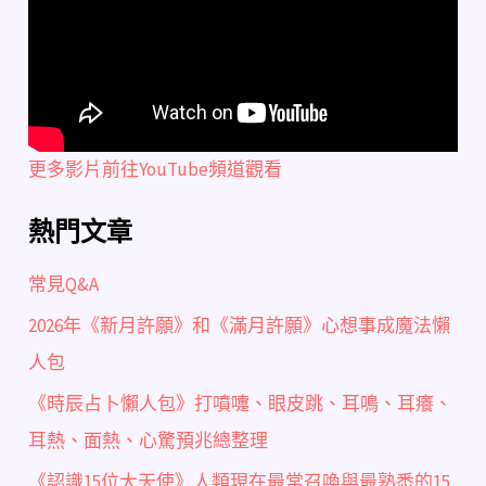
更多影片前往YouTube頻道觀看
熱門文章
常見Q&A
2026年《新月許願》和《滿月許願》心想事成魔法懶
人包
《時辰占卜懶人包》打噴嚏、眼皮跳、耳鳴、耳癢、
耳熱、面熱、心驚預兆總整理
《認識15位大天使》人類現在最常召喚與最熟悉的15