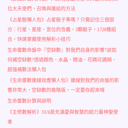
位大天使們，召喚與連結的方法
《占星骰懶人包》占星骰子準嗎？只需記住三個部
分：行星、星座、宮位的含義，3顆骰子，1728種組
合，快速掌握使用解析小技巧
生命靈數命盤中『空缺數』對我們自身的影響?該如
何補空缺數?透過顏色、水晶、精油、花精可調頻、
超強補數法懶人包
《生命靈數連線效應懶人包》連線對我們的命盤的影
響非常大，空缺數的進階版，一定要存起來唷
生命靈數計算與說明
《主修數解析》33/6是充滿愛與智慧的超力量神聖使
者