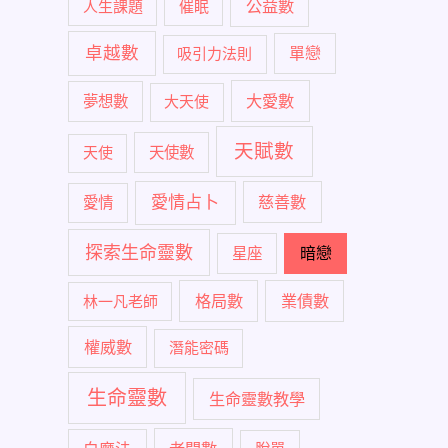
公益數
人生課題
催眠
卓越數
單戀
吸引力法則
大愛數
夢想數
大天使
天賦數
天使
天使數
愛情占卜
慈善數
愛情
探索生命靈數
暗戀
星座
格局數
業債數
林一凡老師
權威數
潛能密碼
生命靈數
生命靈數教學