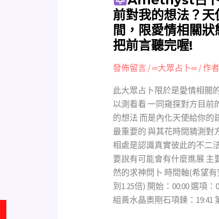
目
前對我的想法？天
前
間，限愛情相關狀
對
把前言聽完喔!
我
的
發佈留言
/
∞大眾占卜∞
/ 作者
想
法？
此大眾占卜限於是愛情相關的狀
天
以測看看 一同窺探對方目前
使
的想法 而是內化天使給你的
的
最重要的 與其花時間猜測對
建
相處是認識真實彼此的不二法
議
要說有可能會有什麼進展 主
(不
然的求神問卜 時間軸(希望
限
到1.25倍) 開始：00:00 選項
性
組黃水晶奧剛石項鍊：19:41
別、