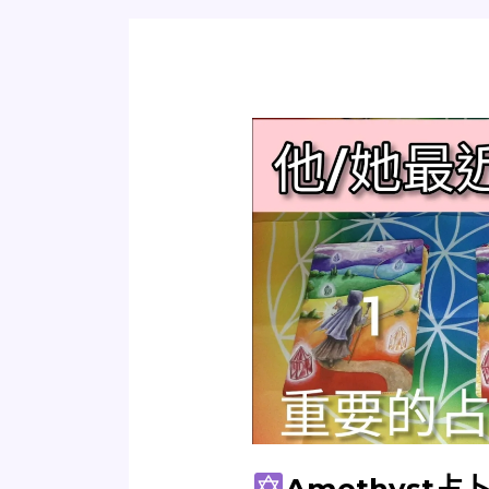
戀/
曖
昧
中
可
測，
Amethyst
不
占
限
卜
時
間，
他/
不
她
限
最
性
近
別
有
想
我
嗎？
Amethyst占