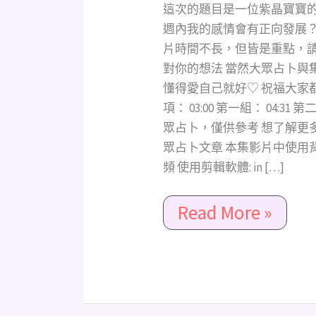
幾
這次的題目是一位紫晶寶寶的
週
週內我的感情會有正向發展？
內
片時間不長，但皆是重點，請
感
對你的想法 當然大眾占卜與
情
懂得愛自己就好♡ 祝福大家都能
會
項： 03:00 第一組： 04:31 第二
有
眾占卜，僅供參考 想了解更
正
眾占卜文章 本集影片中使用背
向
頻 使用剪輯軟體: in […]
的
發
Read More »
展?
限
暗
戀/
單