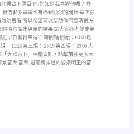
許願占卜題目 他/她知道我喜歡他嗎？ 幾
 相信很多寶寶也有遇到類似的問題 這次影
勿跳著看 所以希望可以幫助你們釐清對方
集體潛意識連結後的結果 請大家參考並能更
早日獲得幸福♡ 時間軸 開始：00:00 選
組： 11:28 第三組： 18:19 第四組： 23:05 大
多「大眾占卜」相關資訊，點擊前往更多大
景音樂 音樂: 屠龍術頻道的愛染明王的音