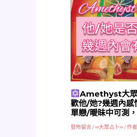
Amethyst
大
眾
占
卜
他/
她
是
否
知
道
Amethyst大
我
歡他/她?幾週內感
喜
單戀/曖昧中可測
歡
他/
發佈留言
/
∞大眾占卜∞
/ 作者
她?