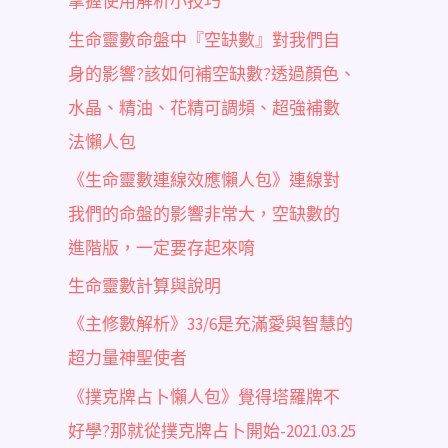
掌握使用解析小技巧
生命靈數命盤中『空缺數』對我們自
身的影響?該如何補空缺數?透過顏色、
水晶、精油、花精可調頻、超強補數
法懶人包
《生命靈數連線效應懶人包》連線對
我們的命盤的影響非常大，空缺數的
進階版，一定要存起來唷
生命靈數計算與說明
《主修數解析》33/6是充滿愛與智慧的
超力量神聖使者
《撲克牌占卜懶人包》覺得塔羅牌不
好學?那就從撲克牌占卜開始-2021.03.25