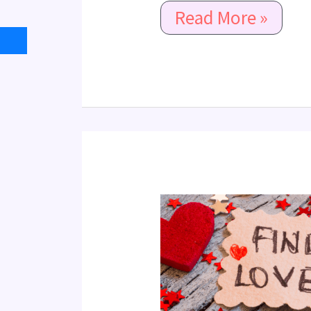
不
Read More »
限
時
間，
限
愛
情
相
關
狀
態)
Amethyst
時
生
間
命
軸
靈
於
數
說
求
明