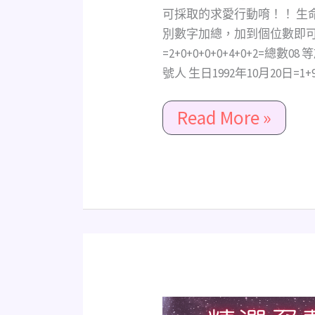
術，
可採取的求愛行動唷！！ 生
全
別數字加總，加到個位數即可得出
程
=2+0+0+0+0+4+0+2=
追
號人 生日1992年10月20日=1+9+
愛
重
Read More »
點！
攻
略
愛
人
的
心
《精