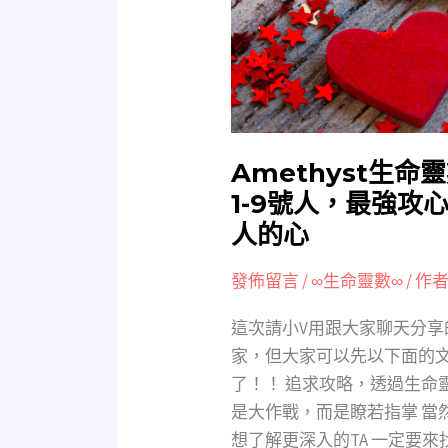
愛
欄，
大
有
作
空
戰，
請
教
把
你
前
如
Amethyst生
言
何
1-9號人，最強攻
聽
追
人的心
完
1-
喔!
9
發佈留言
/
∞生命靈數∞
/ 作者
號
人，
這次請小V用跟大家聊天分
最
家，但大家可以先以下面的
強
了！！ 追求攻略，透過生命
攻
是大作戰，而是瞭若指掌 當
心
想了解更深入的TA 一定要