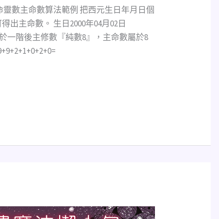
命靈數主命數算法範例 把西元生日年月日個
主命數。 生日2000年04月02日
總數08 等於一階後主修數『純數8』，主命數屬於8
9+2+1+0+2+0=