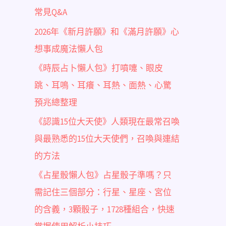
常見Q&A
2026年《新月許願》和《滿月許願》心
想事成魔法懶人包
《時辰占卜懶人包》打噴嚏、眼皮
跳、耳鳴、耳癢、耳熱、面熱、心驚
預兆總整理
《認識15位大天使》人類現在最常召喚
與最熟悉的15位大天使們，召喚與連結
的方法
《占星骰懶人包》占星骰子準嗎？只
需記住三個部分：行星、星座、宮位
的含義，3顆骰子，1728種組合，快速