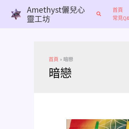
跳
Amethyst儷兒心
首頁
至
靈工坊
常見Q&
主
要
內
容
首頁
暗戀
暗戀