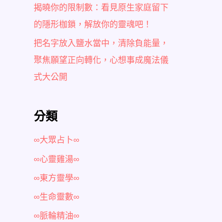
揭曉你的限制數：看見原生家庭留下
的隱形枷鎖，解放你的靈魂吧！
把名字放入鹽水當中，清除負能量，
聚焦願望正向轉化，心想事成魔法儀
式大公開
分類
∞大眾占卜∞
∞心靈雞湯∞
∞東方靈學∞
∞生命靈數∞
∞脈輪精油∞