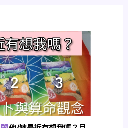
卜
他/她最近有想我嗎？目