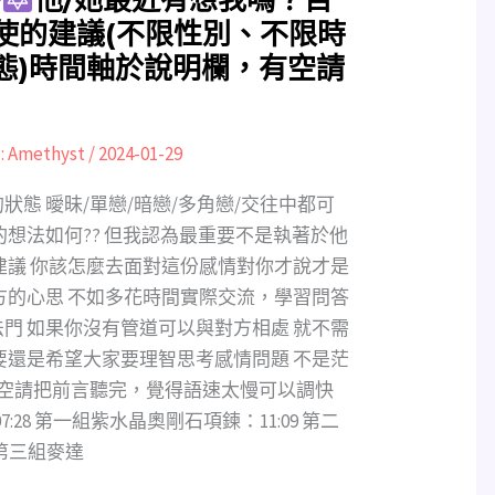
使的建議(不限性別、不限時
態)時間軸於說明欄，有空請
:
Amethyst
/
2024-01-29
態 曖昧/單戀/暗戀/多角戀/交往中都可
的想法如何?? 但我認為最重要不是執著於他
建議 你該怎麼去面對這份感情對你才說才是
方的心思 不如多花時間實際交流，學習問答
門 如果你沒有管道可以與對方相處 就不需
要還是希望大家要理智思考感情問題 不是茫
有空請把前言聽完，覺得語速太慢可以調快
：07:28 第一組紫水晶奧剛石項鍊：11:09 第二
 第三組麥達