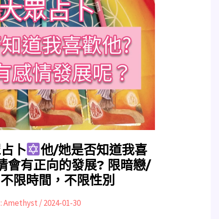
眾占卜
他/她是否知道我喜
情會有正向的發展? 限暗戀/
，不限時間，不限性別
:
Amethyst
/
2024-01-30