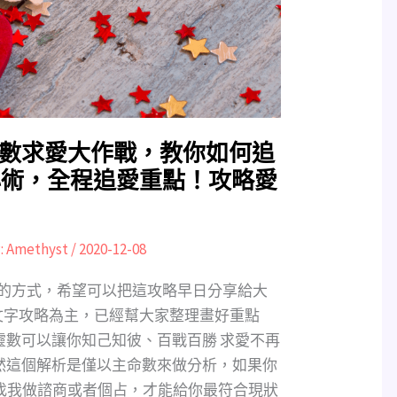
命靈數求愛大作戰，教你如何追
心術，全程追愛重點！攻略愛
:
Amethyst
/
2020-12-08
享的方式，希望可以把這攻略早日分享給大
文字攻略為主，已經幫大家整理畫好重點
靈數可以讓你知己知彼、百戰百勝 求愛不再
然這個解析是僅以主命數來做分析，如果你
來找我做諮商或者個占，才能給你最符合現狀