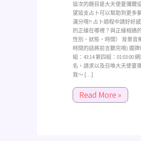
態?
這次的題目是大天使夏彌爾協
相
望這支占卜可以幫助到更多
遇
滿分唷!! 占卜過程中請好好
時
的正緣在哪裡？與正緣相遇
機
性別、狀態、時間） 背景音樂：On
與
時間的話將前言聽完唷) 選牌組：0
方
組：43:14 第四組：01:03
位?
名，請求以及召喚大天使夏
(不
我～ […]
限
性
Read More »
別、
狀
態、
時
間)