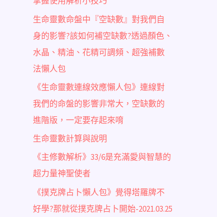
掌握使用解析小技巧
生命靈數命盤中『空缺數』對我們自
身的影響?該如何補空缺數?透過顏色、
水晶、精油、花精可調頻、超強補數
法懶人包
《生命靈數連線效應懶人包》連線對
我們的命盤的影響非常大，空缺數的
進階版，一定要存起來唷
生命靈數計算與說明
《主修數解析》33/6是充滿愛與智慧的
超力量神聖使者
《撲克牌占卜懶人包》覺得塔羅牌不
好學?那就從撲克牌占卜開始-2021.03.25