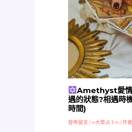
Amethyst
愛
情
占
卜
我
的
正
緣
在
哪
Amethyst愛
裡?
遇的狀態?相遇時
相
時間)
遇
的
發佈留言
/
∞大眾占卜∞
/ 作者
狀