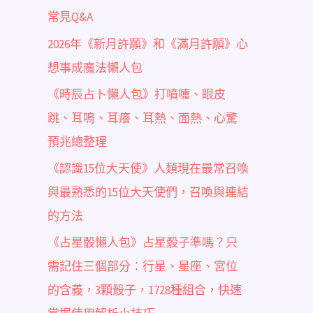
常見Q&A
2026年《新月許願》和《滿月許願》心
想事成魔法懶人包
《時辰占卜懶人包》打噴嚏、眼皮
跳、耳鳴、耳癢、耳熱、面熱、心驚
預兆總整理
《認識15位大天使》人類現在最常召喚
與最熟悉的15位大天使們，召喚與連結
的方法
《占星骰懶人包》占星骰子準嗎？只
需記住三個部分：行星、星座、宮位
的含義，3顆骰子，1728種組合，快速