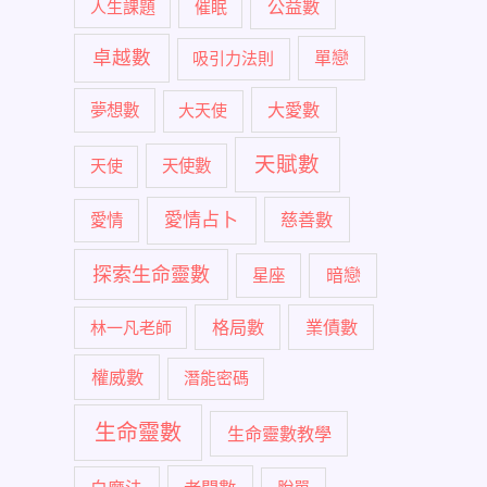
公益數
人生課題
催眠
卓越數
單戀
吸引力法則
大愛數
夢想數
大天使
天賦數
天使
天使數
愛情占卜
慈善數
愛情
探索生命靈數
暗戀
星座
格局數
業債數
林一凡老師
權威數
潛能密碼
生命靈數
生命靈數教學