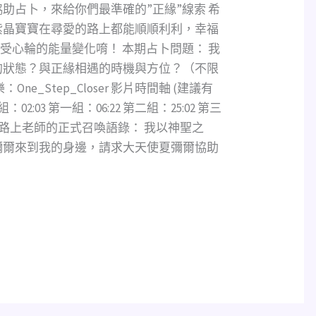
助占卜，來給你們最準確的”正緣”線索 希
紫晶寶寶在尋愛的路上都能順順利利，幸福
感受心輪的能量變化唷！ 本期占卜問題： 我
的狀態？與正緣相遇的時機與方位？（不限
e_Step_Closer 影片時間軸 (建議有
2:03 第一組：06:22 第二組：25:02 第三
:00 網路上老師的正式召喚語錄： 我以神聖之
彌爾來到我的身邊，請求大天使夏彌爾協助