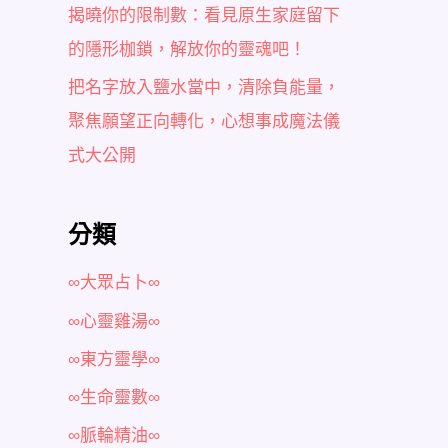
揭曉你的限制數：看見原生家庭留下
的隱形枷鎖，解放你的靈魂吧！
把名字放入鹽水當中，清除負能量，
聚焦願望正向轉化，心想事成魔法儀
式大公開
分類
∞大眾占卜∞
∞心靈雞湯∞
∞東方靈學∞
∞生命靈數∞
∞脈輪精油∞