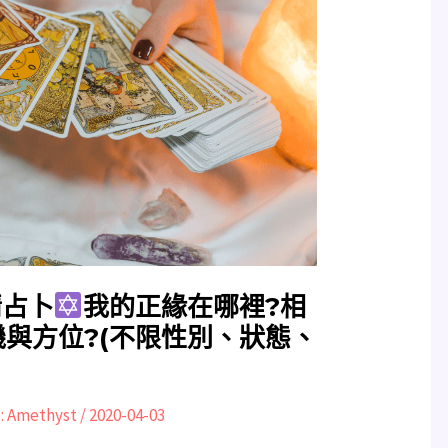
情占卜
我的正緣在哪裡?相
機與方位?(不限性別、狀態、
:
Amethyst
/
2020-04-03