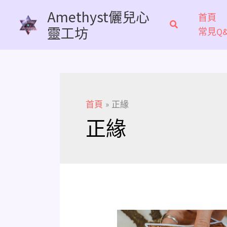
跳
Amethyst儷兒心
首頁
至
靈工坊
常見Q&
主
要
內
容
首頁
正緣
正緣