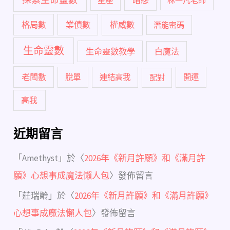
星座
林一凡老師
格局數
業債數
權威數
潛能密碼
生命靈數
生命靈數教學
白魔法
老闆數
脫單
連結高我
配對
開運
高我
近期留言
「
Amethyst
」於〈
2026年《新月許願》和《滿月許
願》心想事成魔法懶人包
〉發佈留言
「
莊瑞齡
」於〈
2026年《新月許願》和《滿月許願》
心想事成魔法懶人包
〉發佈留言