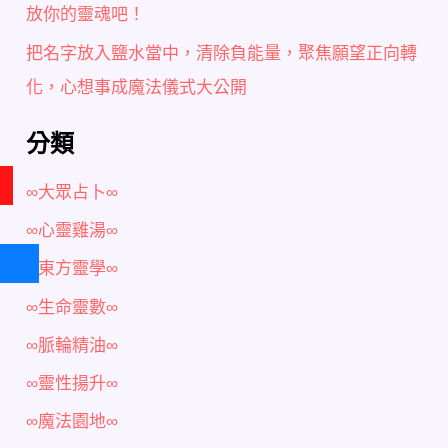
放你的靈魂吧！
把名字放入鹽水當中，清除負能量，聚焦願望正向轉
化，心想事成魔法儀式大公開
分類
∞大眾占卜∞
∞心靈雞湯∞
∞東方靈學∞
∞生命靈數∞
∞脈輪精油∞
∞靈性揚升∞
∞魔法園地∞