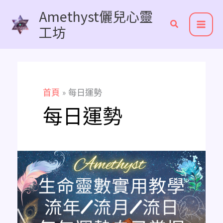
跳
Amethyst儷兒心靈
至
工坊
主
要
內
容
首頁
每日運勢
每日運勢
透
過
生
命
靈
數
算
出
你
的