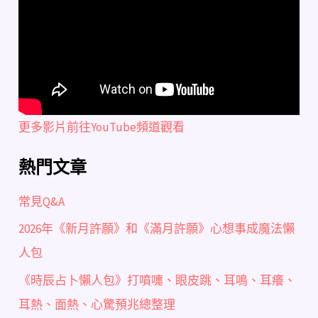
更多影片前往YouTube頻道觀看
熱門文章
常見Q&A
2026年《新月許願》和《滿月許願》心想事成魔法懶
人包
《時辰占卜懶人包》打噴嚏、眼皮跳、耳鳴、耳癢、
耳熱、面熱、心驚預兆總整理