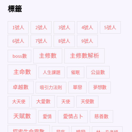
標籤
1號人
2號人
3號人
4號人
5號人
6號人
7號人
8號人
9號人
主修數
主修數解析
boss數
主命數
公益數
人生課題
催眠
卓越數
單戀
吸引力法則
夢想數
大愛數
大天使
天使
天使數
天賦數
愛情占卜
慈善數
愛情
探索生命靈數
暗戀