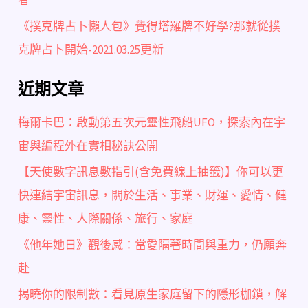
者
《撲克牌占卜懶人包》覺得塔羅牌不好學?那就從撲
克牌占卜開始-2021.03.25更新
近期文章
梅爾卡巴：啟動第五次元靈性飛船UFO，探索內在宇
宙與編程外在實相秘訣公開
【天使數字訊息數指引(含免費線上抽籤)】你可以更
快連結宇宙訊息，關於生活、事業、財運、愛情、健
康、靈性、人際關係、旅行、家庭
《他年她日》觀後感：當愛隔著時間與重力，仍願奔
赴
揭曉你的限制數：看見原生家庭留下的隱形枷鎖，解