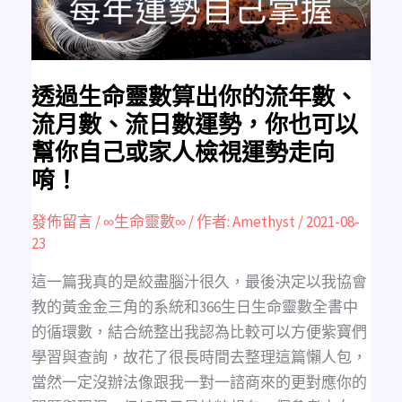
流
年
數、
流
月
數、
流
日
透過生命靈數算出你的流年數、
數
運
流月數、流日數運勢，你也可以
勢，
你
幫你自己或家人檢視運勢走向
也
可
唷！
以
幫
你
自
發佈留言
/
∞生命靈數∞
/ 作者:
Amethyst
/
2021-08-
己
或
23
家
人
檢
這一篇我真的是絞盡腦汁很久，最後決定以我協會
視
運
教的黃金金三角的系統和366生日生命靈數全書中
勢
走
的循環數，結合統整出我認為比較可以方便紫寶們
向
唷！
學習與查詢，故花了很長時間去整理這篇懶人包，
當然一定沒辦法像跟我一對一諮商來的更對應你的