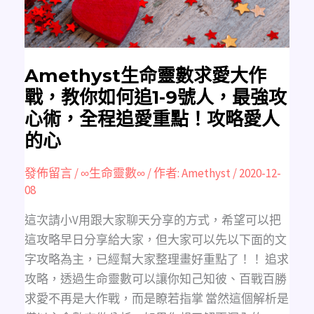
教
你
如
何
追
1-
9
號
Amethyst生命靈數求愛大作
人，
最
戰，教你如何追1-9號人，最強攻
強
攻
心術，全程追愛重點！攻略愛人
心
術，
的心
全
程
追
愛
發佈留言
/
∞生命靈數∞
/ 作者:
Amethyst
/
2020-12-
重
點！
08
攻
略
愛
這次請小V用跟大家聊天分享的方式，希望可以把
人
的
這攻略早日分享給大家，但大家可以先以下面的文
心
字攻略為主，已經幫大家整理畫好重點了！！ 追求
攻略，透過生命靈數可以讓你知己知彼、百戰百勝
求愛不再是大作戰，而是瞭若指掌 當然這個解析是