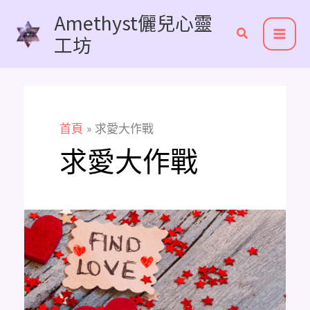
跳
Amethyst儷兒心靈
至
工坊
主
要
內
容
首頁
求愛大作戰
求愛大作戰
Amethyst
生
命
靈
數
求
愛
大
作
戰，