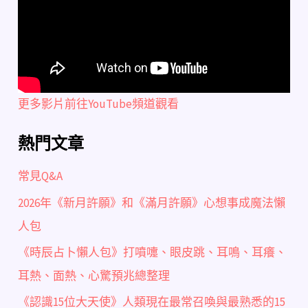
更多影片前往YouTube頻道觀看
熱門文章
常見Q&A
2026年《新月許願》和《滿月許願》心想事成魔法懶
人包
《時辰占卜懶人包》打噴嚏、眼皮跳、耳鳴、耳癢、
耳熱、面熱、心驚預兆總整理
《認識15位大天使》人類現在最常召喚與最熟悉的15