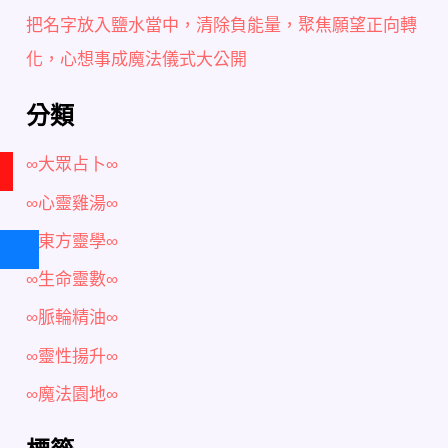
把名字放入鹽水當中，清除負能量，聚焦願望正向轉
化，心想事成魔法儀式大公開
分類
∞大眾占卜∞
∞心靈雞湯∞
∞東方靈學∞
∞生命靈數∞
∞脈輪精油∞
∞靈性揚升∞
∞魔法園地∞