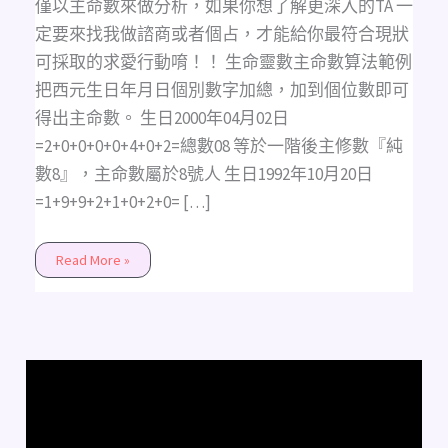
僅以主命數來做分析，如果你想了解更深入的TA 一
定要來找我做諮商或者個占，才能給你最符合現狀
可採取的求愛行動唷！！ 生命靈數主命數算法範例
把西元生日年月日個別數字加總，加到個位數即可
得出主命數。 生日2000年04月02日
=2+0+0+0+0+4+0+2=總數08 等於一階後主修數『純
數8』，主命數屬於8號人 生日1992年10月20日
=1+9+9+2+1+0+2+0= […]
Read More »