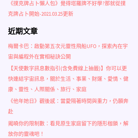
《撲克牌占卜懶人包》覺得塔羅牌不好學?那就從撲
克牌占卜開始-2021.03.25更新
近期文章
梅爾卡巴：啟動第五次元靈性飛船UFO，探索內在宇
宙與編程外在實相秘訣公開
【天使數字訊息數指引(含免費線上抽籤)】你可以更
快連結宇宙訊息，關於生活、事業、財運、愛情、健
康、靈性、人際關係、旅行、家庭
《他年她日》觀後感：當愛隔著時間與重力，仍願奔
赴
揭曉你的限制數：看見原生家庭留下的隱形枷鎖，解
放你的靈魂吧！