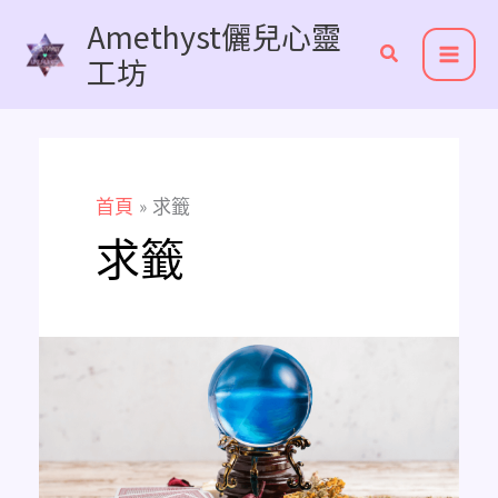
跳
Amethyst儷兒心靈
至
工坊
主
要
內
容
首頁
求籤
求籤
《超
實
用
線
上
免
費
占
卜
推