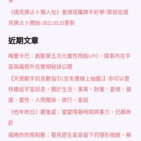
者
《撲克牌占卜懶人包》覺得塔羅牌不好學?那就從撲
克牌占卜開始-2021.03.25更新
近期文章
梅爾卡巴：啟動第五次元靈性飛船UFO，探索內在宇
宙與編程外在實相秘訣公開
【天使數字訊息數指引(含免費線上抽籤)】你可以更
快連結宇宙訊息，關於生活、事業、財運、愛情、健
康、靈性、人際關係、旅行、家庭
《他年她日》觀後感：當愛隔著時間與重力，仍願奔
赴
揭曉你的限制數：看見原生家庭留下的隱形枷鎖，解