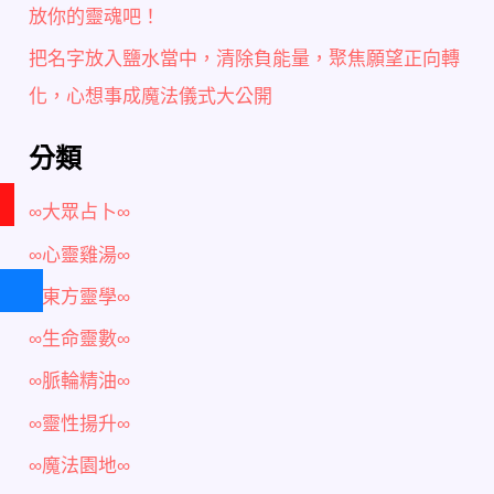
放你的靈魂吧！
把名字放入鹽水當中，清除負能量，聚焦願望正向轉
化，心想事成魔法儀式大公開
分類
∞大眾占卜∞
∞心靈雞湯∞
∞東方靈學∞
∞生命靈數∞
∞脈輪精油∞
∞靈性揚升∞
∞魔法園地∞