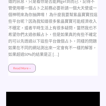
道的訊息，只是看你是否能夠get到而已，記得不
管使用哪一個占卜之前務必要祈請一個大天使或一
個神明來為你抽牌唷！ 為什麼我要幫紫晶寶寶找這
些平台呢？因為我知道很多紫晶寶寶可能經濟收入
不穩定，或者平時生活上有很多疑問，當然我也不
希望你們太過依賴占卜，但是如果真的有些不確定
的可以先透過以下這些平台做個占卜，同樣的問題
如果在不同的網站測出來一定會有不一樣的解答，
如果超過50%的結果是正 […]
Read More »