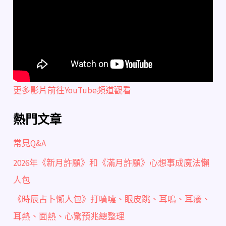
更多影片前往YouTube頻道觀看
熱門文章
常見Q&A
2026年《新月許願》和《滿月許願》心想事成魔法懶
人包
《時辰占卜懶人包》打噴嚏、眼皮跳、耳鳴、耳癢、
耳熱、面熱、心驚預兆總整理