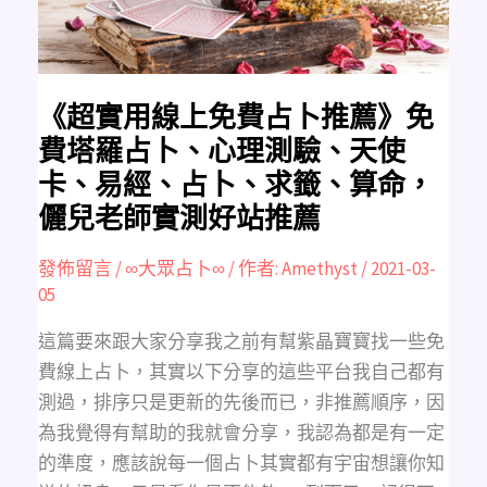
薦》
免
費
塔
羅
占
卜、
心
《超實用線上免費占卜推薦》免
理
測
費塔羅占卜、心理測驗、天使
驗、
天
卡、易經、占卜、求籤、算命，
使
卡、
儷兒老師實測好站推薦
易
經、
占
卜、
發佈留言
/
∞大眾占卜∞
/ 作者:
Amethyst
/
2021-03-
求
籤、
05
算
命，
儷
這篇要來跟大家分享我之前有幫紫晶寶寶找一些免
兒
老
費線上占卜，其實以下分享的這些平台我自己都有
師
實
測過，排序只是更新的先後而已，非推薦順序，因
測
好
為我覺得有幫助的我就會分享，我認為都是有一定
站
推
的準度，應該說每一個占卜其實都有宇宙想讓你知
薦