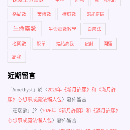
暗戀
星座
林一凡老師
格局數
業債數
權威數
潛能密碼
生命靈數
生命靈數教學
白魔法
老闆數
脫單
連結高我
配對
開運
高我
近期留言
「
Amethyst
」於〈
2026年《新月許願》和《滿月許
願》心想事成魔法懶人包
〉發佈留言
「
莊瑞齡
」於〈
2026年《新月許願》和《滿月許願》
心想事成魔法懶人包
〉發佈留言