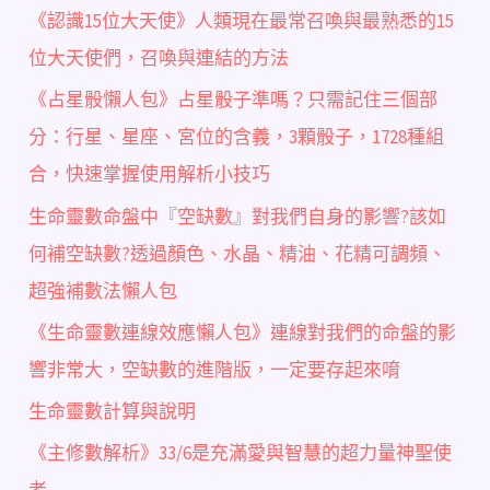
《認識15位大天使》人類現在最常召喚與最熟悉的15
位大天使們，召喚與連結的方法
《占星骰懶人包》占星骰子準嗎？只需記住三個部
分：行星、星座、宮位的含義，3顆骰子，1728種組
合，快速掌握使用解析小技巧
生命靈數命盤中『空缺數』對我們自身的影響?該如
何補空缺數?透過顏色、水晶、精油、花精可調頻、
超強補數法懶人包
《生命靈數連線效應懶人包》連線對我們的命盤的影
響非常大，空缺數的進階版，一定要存起來唷
生命靈數計算與說明
《主修數解析》33/6是充滿愛與智慧的超力量神聖使