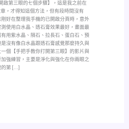
【開啟第三眼的七個步驟】，這是我之前在
發文章，才得知這個方法，但有段時間沒有
來剛好在整理我手機的已開啟分頁時，意外
實測使用白水晶、透石膏效果最好，畫面最
還有用紫水晶、隕石、拉長石、蛋白石、預
但是沒有像白水晶跟透石膏感覺那麼持久與
上一個【手把手教你打開第三眼】的影片與
行加強練習，主要是淨化與強化在你兩眼之
第 […]