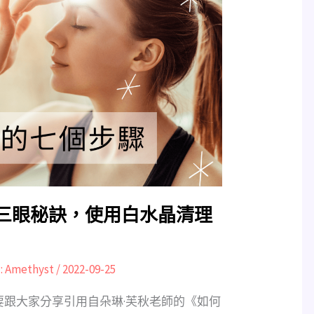
三眼秘訣，使用白水晶清理
:
Amethyst
/
2022-09-25
今天要跟大家分享引用自朵琳·芙秋老師的《如何