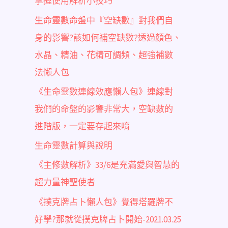
掌握使用解析小技巧
生命靈數命盤中『空缺數』對我們自
身的影響?該如何補空缺數?透過顏色、
水晶、精油、花精可調頻、超強補數
法懶人包
《生命靈數連線效應懶人包》連線對
我們的命盤的影響非常大，空缺數的
進階版，一定要存起來唷
生命靈數計算與說明
《主修數解析》33/6是充滿愛與智慧的
超力量神聖使者
《撲克牌占卜懶人包》覺得塔羅牌不
好學?那就從撲克牌占卜開始-2021.03.25