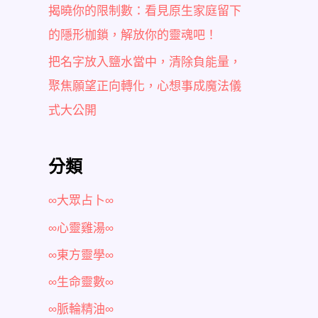
揭曉你的限制數：看見原生家庭留下
的隱形枷鎖，解放你的靈魂吧！
把名字放入鹽水當中，清除負能量，
聚焦願望正向轉化，心想事成魔法儀
式大公開
分類
∞大眾占卜∞
∞心靈雞湯∞
∞東方靈學∞
∞生命靈數∞
∞脈輪精油∞