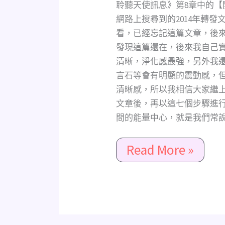
理
聆聽天使訊息》第8章中的
及
網路上搜尋到的2014年轉
強
看，已經忘記這篇文章，後
化
發現這篇還在，後來我自己
你
清晰，淨化感最強，另外我
的
言石等會有明顯的震動感，
靈
清晰感，所以我相信大家繼
視
文章後，再以這七個步驟進
力
間的能量中心，就是我們常說的
Read More »