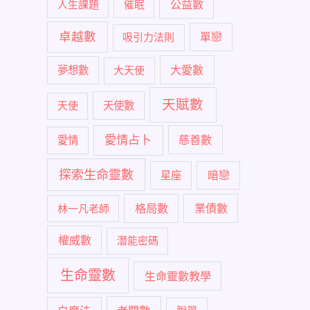
公益數
人生課題
催眠
卓越數
單戀
吸引力法則
大愛數
夢想數
大天使
天賦數
天使
天使數
愛情占卜
慈善數
愛情
探索生命靈數
暗戀
星座
格局數
業債數
林一凡老師
權威數
潛能密碼
生命靈數
生命靈數教學