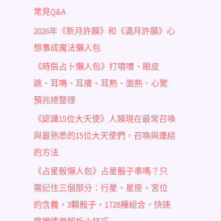
常見Q&A
2026年《新月許願》和《滿月許願》心
想事成魔法懶人包
《時辰占卜懶人包》打噴嚏、眼皮
跳、耳鳴、耳癢、耳熱、面熱、心驚
預兆總整理
《認識15位大天使》人類現在最常召喚
與最熟悉的15位大天使們，召喚與連結
的方法
《占星骰懶人包》占星骰子準嗎？只
需記住三個部分：行星、星座、宮位
的含義，3顆骰子，1728種組合，快速