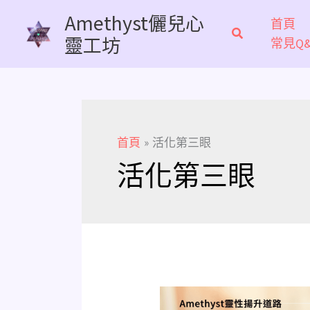
跳
Amethyst儷兒心
首頁
至
靈工坊
常見Q&
主
要
內
容
首頁
活化第三眼
活化第三眼
快