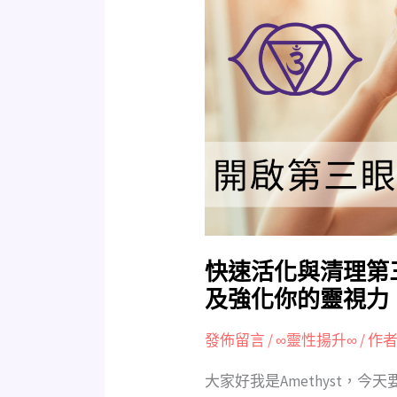
速
活
化
與
清
理
第
三
眼
秘
訣，
使
快速活化與清理第
用
及強化你的靈視力
白
水
發佈留言
/
∞靈性揚升∞
/ 作者
晶
大家好我是Amethyst，
清