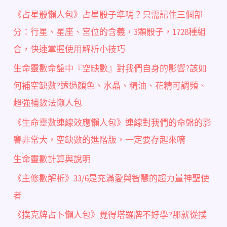
《占星骰懶人包》占星骰子準嗎？只需記住三個部
分：行星、星座、宮位的含義，3顆骰子，1728種組
合，快速掌握使用解析小技巧
生命靈數命盤中『空缺數』對我們自身的影響?該如
何補空缺數?透過顏色、水晶、精油、花精可調頻、
超強補數法懶人包
《生命靈數連線效應懶人包》連線對我們的命盤的影
響非常大，空缺數的進階版，一定要存起來唷
生命靈數計算與說明
《主修數解析》33/6是充滿愛與智慧的超力量神聖使
者
《撲克牌占卜懶人包》覺得塔羅牌不好學?那就從撲