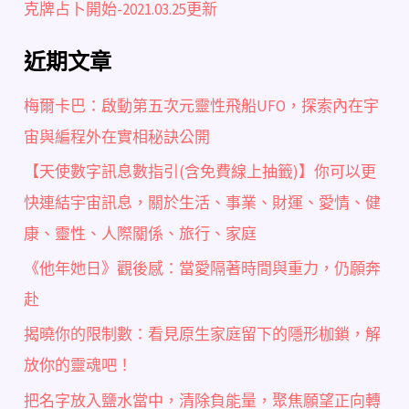
克牌占卜開始-2021.03.25更新
近期文章
梅爾卡巴：啟動第五次元靈性飛船UFO，探索內在宇
宙與編程外在實相秘訣公開
【天使數字訊息數指引(含免費線上抽籤)】你可以更
快連結宇宙訊息，關於生活、事業、財運、愛情、健
康、靈性、人際關係、旅行、家庭
《他年她日》觀後感：當愛隔著時間與重力，仍願奔
赴
揭曉你的限制數：看見原生家庭留下的隱形枷鎖，解
放你的靈魂吧！
把名字放入鹽水當中，清除負能量，聚焦願望正向轉