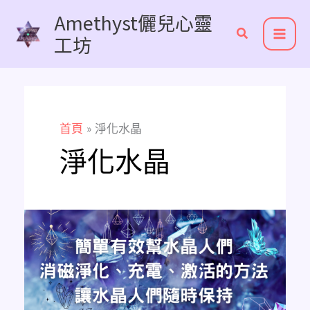
跳
Amethyst儷兒心靈
至
工坊
主
要
內
容
首頁
淨化水晶
淨化水晶
幫
水
晶
人
們
消
磁
淨
化、
充