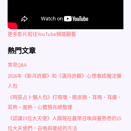
更多影片前往YouTube頻道觀看
熱門文章
常見Q&A
2026年《新月許願》和《滿月許願》心想事成魔法懶
人包
《時辰占卜懶人包》打噴嚏、眼皮跳、耳鳴、耳癢、
耳熱、面熱、心驚預兆總整理
《認識15位大天使》人類現在最常召喚與最熟悉的15
位大天使們，召喚與連結的方法