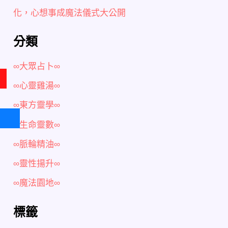
化，心想事成魔法儀式大公開
分類
∞大眾占卜∞
∞心靈雞湯∞
∞東方靈學∞
∞生命靈數∞
∞脈輪精油∞
∞靈性揚升∞
∞魔法園地∞
標籤