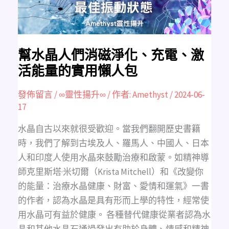
電、
激
活
能
量
的
實
用
幫水晶人們消磁淨化、充電、激
懶
人
活能量的實用懶人包
包
發佈留言
/
∞靈性揚升∞
/ 作者:
Amethyst
/
2024-06-
17
水晶自古以來就很受歡迎。當我們翻開歷史書籍
時，我們了解到古埃及人、羅馬人、中國人、日本
人和印度人使用水晶來鼓勵治療和啟蒙。如精神導
師克里斯塔·米切爾（Krista Mitchell）和《改變你
的能量：治療水晶健康、財富、愛情和運氣》一書
的作者，認為水晶是具有形而上學的特性，經常使
用水晶可有益於健康。 各種替代健康從業者認為水