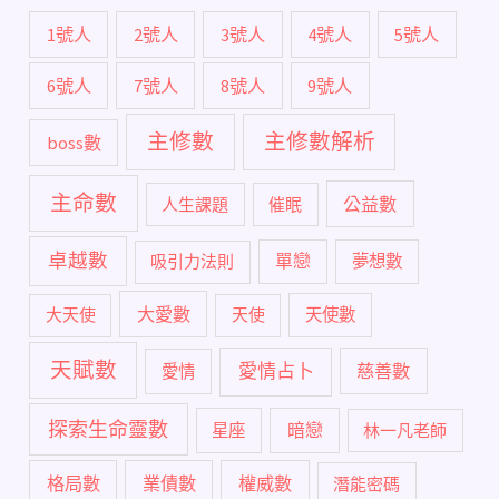
1號人
2號人
3號人
4號人
5號人
6號人
7號人
8號人
9號人
主修數
主修數解析
boss數
主命數
公益數
人生課題
催眠
卓越數
單戀
吸引力法則
夢想數
大愛數
大天使
天使
天使數
天賦數
愛情占卜
慈善數
愛情
探索生命靈數
暗戀
星座
林一凡老師
格局數
業債數
權威數
潛能密碼