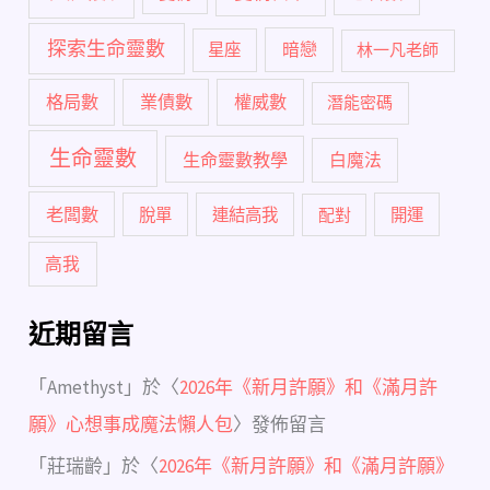
探索生命靈數
暗戀
星座
林一凡老師
格局數
業債數
權威數
潛能密碼
生命靈數
生命靈數教學
白魔法
老闆數
脫單
連結高我
配對
開運
高我
近期留言
「
Amethyst
」於〈
2026年《新月許願》和《滿月許
願》心想事成魔法懶人包
〉發佈留言
「
莊瑞齡
」於〈
2026年《新月許願》和《滿月許願》