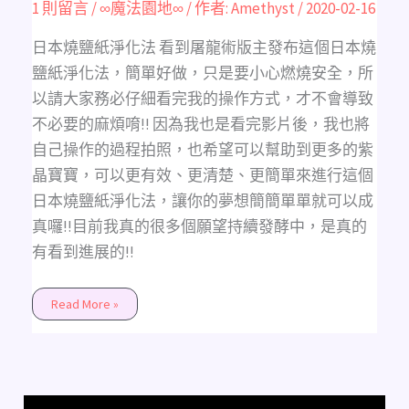
紙
1 則留言
/
∞魔法園地∞
/ 作者:
Amethyst
/
2020-02-16
淨
化
法，
日本燒鹽紙淨化法 看到屠龍術版主發布這個日本燒
100%
夢
鹽紙淨化法，簡單好做，只是要小心燃燒安全，所
想
成
以請大家務必仔細看完我的操作方式，才不會導致
真
親
不必要的麻煩唷!! 因為我也是看完影片後，我也將
身
體
自己操作的過程拍照，也希望可以幫助到更多的紫
驗，
有
晶寶寶，可以更有效、更清楚、更簡單來進行這個
效
清
日本燒鹽紙淨化法，讓你的夢想簡簡單單就可以成
除
負
真囉!!目前我真的很多個願望持續發酵中，是真的
面
腦
有看到進展的!!
中
的
負
面
Read More »
磁
場
和
負
面
指
令