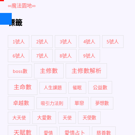
∞魔法園地∞
標籤
1號人
2號人
3號人
4號人
5號人
6號人
7號人
8號人
9號人
主修數
主修數解析
boss數
主命數
公益數
人生課題
催眠
卓越數
單戀
吸引力法則
夢想數
大愛數
大天使
天使
天使數
天賦數
愛情占卜
慈善數
愛情