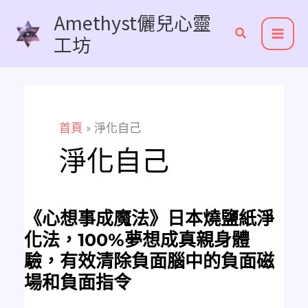
跳
Amethyst儷兒心靈
至
工坊
主
要
內
容
首頁
淨化自己
淨化自己
《心
《心想事成魔法》日本燒鹽紙淨
想
事
化法，100%夢想成真親身體
成
魔
驗，有效清除負面腦中的負面磁
法》
日
場和負面指令
本
燒
鹽