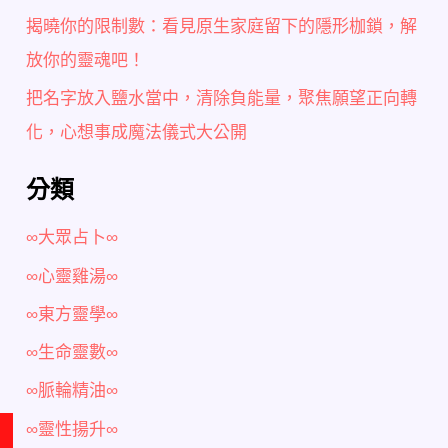
揭曉你的限制數：看見原生家庭留下的隱形枷鎖，解
放你的靈魂吧！
把名字放入鹽水當中，清除負能量，聚焦願望正向轉
化，心想事成魔法儀式大公開
分類
∞大眾占卜∞
∞心靈雞湯∞
∞東方靈學∞
∞生命靈數∞
∞脈輪精油∞
∞靈性揚升∞