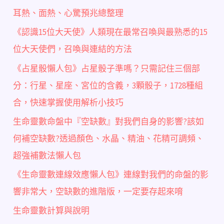
耳熱、面熱、心驚預兆總整理
《認識15位大天使》人類現在最常召喚與最熟悉的15
位大天使們，召喚與連結的方法
《占星骰懶人包》占星骰子準嗎？只需記住三個部
分：行星、星座、宮位的含義，3顆骰子，1728種組
合，快速掌握使用解析小技巧
生命靈數命盤中『空缺數』對我們自身的影響?該如
何補空缺數?透過顏色、水晶、精油、花精可調頻、
超強補數法懶人包
《生命靈數連線效應懶人包》連線對我們的命盤的影
響非常大，空缺數的進階版，一定要存起來唷
生命靈數計算與說明