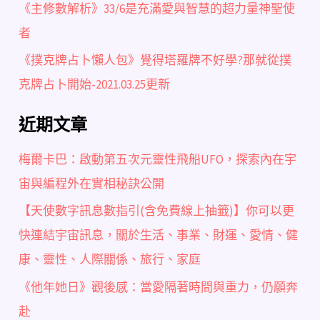
《主修數解析》33/6是充滿愛與智慧的超力量神聖使
者
《撲克牌占卜懶人包》覺得塔羅牌不好學?那就從撲
克牌占卜開始-2021.03.25更新
近期文章
梅爾卡巴：啟動第五次元靈性飛船UFO，探索內在宇
宙與編程外在實相秘訣公開
【天使數字訊息數指引(含免費線上抽籤)】你可以更
快連結宇宙訊息，關於生活、事業、財運、愛情、健
康、靈性、人際關係、旅行、家庭
《他年她日》觀後感：當愛隔著時間與重力，仍願奔
赴