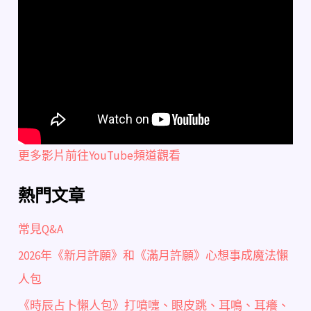
更多影片前往YouTube頻道觀看
熱門文章
常見Q&A
2026年《新月許願》和《滿月許願》心想事成魔法懶
人包
《時辰占卜懶人包》打噴嚏、眼皮跳、耳鳴、耳癢、