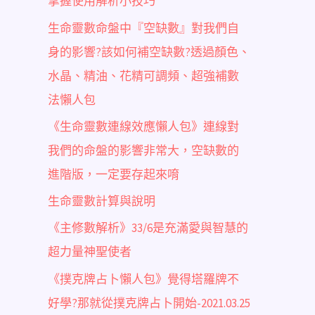
掌握使用解析小技巧
生命靈數命盤中『空缺數』對我們自
身的影響?該如何補空缺數?透過顏色、
水晶、精油、花精可調頻、超強補數
法懶人包
《生命靈數連線效應懶人包》連線對
我們的命盤的影響非常大，空缺數的
進階版，一定要存起來唷
生命靈數計算與說明
《主修數解析》33/6是充滿愛與智慧的
超力量神聖使者
《撲克牌占卜懶人包》覺得塔羅牌不
好學?那就從撲克牌占卜開始-2021.03.25