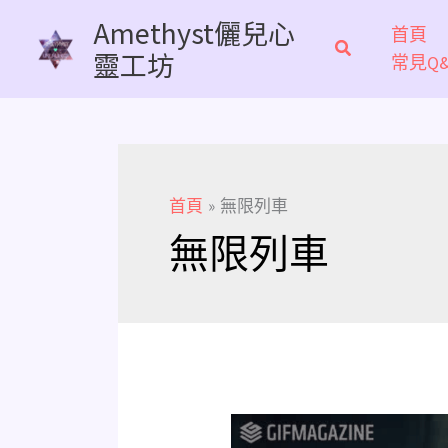
跳
Amethyst儷兒心
首頁
至
靈工坊
常見Q&
主
要
內
容
首頁
無限列車
無限列車
想