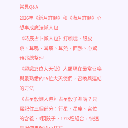
常見Q&A
2026年《新月許願》和《滿月許願》心
想事成魔法懶人包
《時辰占卜懶人包》打噴嚏、眼皮
跳、耳鳴、耳癢、耳熱、面熱、心驚
預兆總整理
《認識15位大天使》人類現在最常召喚
與最熟悉的15位大天使們，召喚與連結
的方法
《占星骰懶人包》占星骰子準嗎？只
需記住三個部分：行星、星座、宮位
的含義，3顆骰子，1728種組合，快速