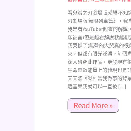
治
郎
看鬼滅之刃劇場版感想 不知
原
刃劇場版 無限列車篇》，我
來
我是看YouTuber起靈的
是
願被雷)但是越看解說就越想
6
我哭慘了(無聲的大哭真的很
號
來，但都有眼光泛淚。每個
人、
深入研究此作品，更發現有
炎
生命靈數能量上的體現也是非
柱
天天聽《炎》當我做事的背景
大
這音樂我就可以一直被 […]
哥
是
Read More »
4
號
人、
胡