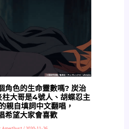
個角色的生命靈數嗎? 炭治
炎柱大哥是4號人、胡蝶忍主
違的親自填詞中文翻唱，
唱希望大家會喜歡
:
Amethyst
/
2020-11-26