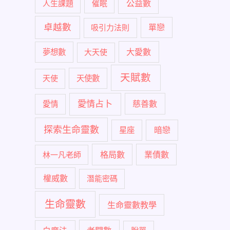
公益數
人生課題
催眠
卓越數
單戀
吸引力法則
大愛數
夢想數
大天使
天賦數
天使
天使數
愛情占卜
慈善數
愛情
探索生命靈數
暗戀
星座
格局數
業債數
林一凡老師
權威數
潛能密碼
生命靈數
生命靈數教學