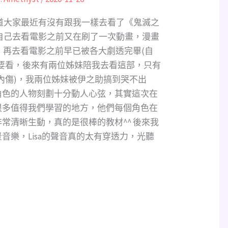
道大家最近有沒有跟我一樣去看了《鬼滅之
自己去看電影之前又在刷了一次動畫，漫畫
解說，再去看電影之前早已被各大劇透完畢(自
要看，後來有兩位姊妹陪我去看這部，只有
內傷)，我兩位姊妹被伊之助搞到哭不出
角色的人物刻劃十分動人心弦，其實這次在
很多值得我們學習的地方，他們每個角色在
常清晰生動，真的是很棒的教材^^ 後來我
音樂，Lisa的聲音真的太有穿透力，光聽