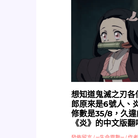
知
道
鬼
滅
之
刃
各
個
角
色
的
生
想知道鬼滅之刃各
命
郎原來是6號人、
靈
修數是35/8，久
數
《炎》的中文版翻
嗎?
炭
發佈留言
/
∞生命靈數∞
/ 作者