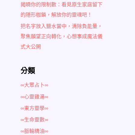
揭曉你的限制數：看見原生家庭留下
的隱形枷鎖，解放你的靈魂吧！
把名字放入鹽水當中，清除負能量，
聚焦願望正向轉化，心想事成魔法儀
式大公開
分類
∞大眾占卜∞
∞心靈雞湯∞
∞東方靈學∞
∞生命靈數∞
∞脈輪精油∞