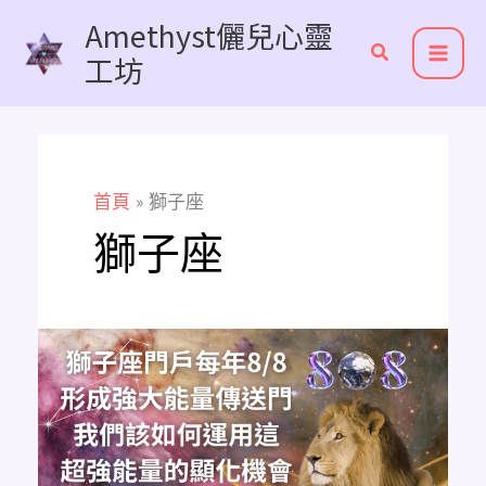
跳
Amethyst儷兒心靈
至
工坊
主
要
內
容
首頁
獅子座
獅子座
獅
子
座
門
戶
形
成
的
強
大