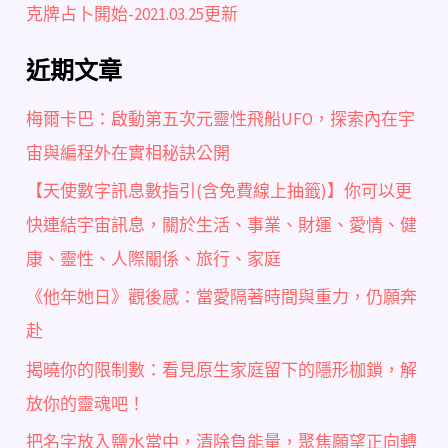
克牌占卜開始-2021.03.25更新
近期文章
梅爾卡巴：啟動第五次元靈性飛船UFO，探索內在宇
宙與編程外在實相秘訣公開
【天使數字訊息數指引(含免費線上抽籤)】你可以更
快連結宇宙訊息，關於生活、事業、財運、愛情、健
康、靈性、人際關係、旅行、家庭
《他年她日》觀後感：當愛隔著時間與重力，仍願奔
赴
揭曉你的限制數：看見原生家庭留下的隱形枷鎖，解
放你的靈魂吧！
把名字放入鹽水當中，清除負能量，聚焦願望正向轉