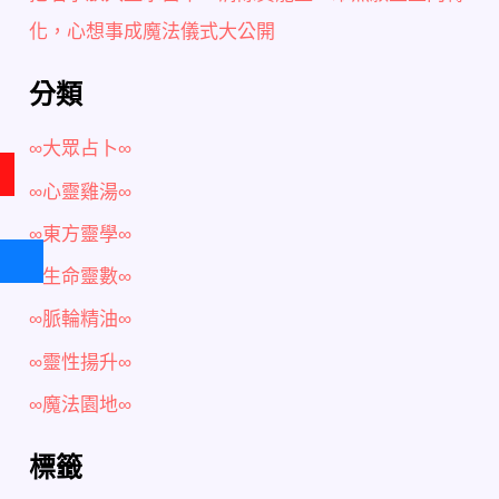
化，心想事成魔法儀式大公開
分類
∞大眾占卜∞
∞心靈雞湯∞
∞東方靈學∞
∞生命靈數∞
∞脈輪精油∞
∞靈性揚升∞
∞魔法園地∞
標籤