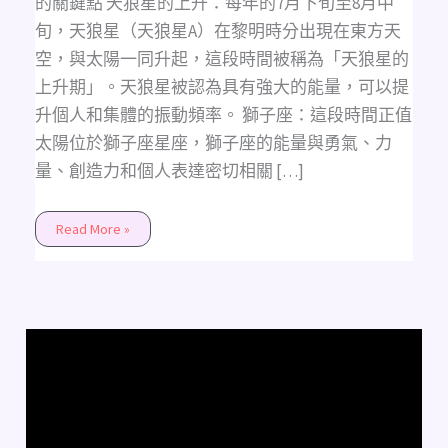
的關鍵點 天狼星的上升：每年的7月下旬至8月中
旬，天狼星（天狼星A）在黎明時分出現在東方天
空，與太陽一同升起，這段時間被稱為「天狼星的
上升期」。天狼星被認為具有強大的能量，可以提
升個人和集體的振動頻率。 獅子座：這段時間正值
太陽位於獅子座星座，獅子座的能量與勇氣、力
量、創造力和個人表達密切相關 […]
Read More »