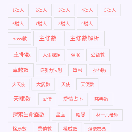
1號人
2號人
3號人
4號人
5號人
6號人
7號人
8號人
9號人
主修數
主修數解析
boss數
主命數
公益數
人生課題
催眠
卓越數
單戀
吸引力法則
夢想數
大愛數
大天使
天使
天使數
天賦數
愛情占卜
慈善數
愛情
探索生命靈數
暗戀
星座
林一凡老師
格局數
業債數
權威數
潛能密碼