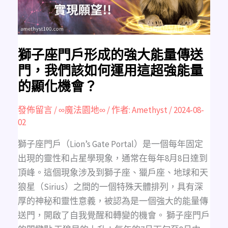
能
量
傳
送
門，
我
們
該
獅子座門戶形成的強大能量傳送
如
何
門，我們該如何運用這超強能量
運
用
的顯化機會？
這
超
強
能
發佈留言
/
∞魔法園地∞
/ 作者:
Amethyst
/
2024-08-
量
02
的
顯
化
機
獅子座門戶（Lion’s Gate Portal）是一個每年固定
會？
出現的靈性和占星學現象，通常在每年8月8日達到
頂峰。這個現象涉及到獅子座、獵戶座、地球和天
狼星（Sirius）之間的一個特殊天體排列，具有深
厚的神秘和靈性意義，被認為是一個強大的能量傳
送門，開啟了自我覺醒和轉變的機會。 獅子座門戶