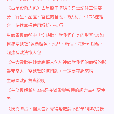
《占星骰懶人包》占星骰子準嗎？只需記住三個部
分：行星、星座、宮位的含義，3顆骰子，1728種組
合，快速掌握使用解析小技巧
生命靈數命盤中『空缺數』對我們自身的影響?該如
何補空缺數?透過顏色、水晶、精油、花精可調頻、
超強補數法懶人包
《生命靈數連線效應懶人包》連線對我們的命盤的影
響非常大，空缺數的進階版，一定要存起來唷
生命靈數計算與說明
《主修數解析》33/6是充滿愛與智慧的超力量神聖使
者
《撲克牌占卜懶人包》覺得塔羅牌不好學?那就從撲