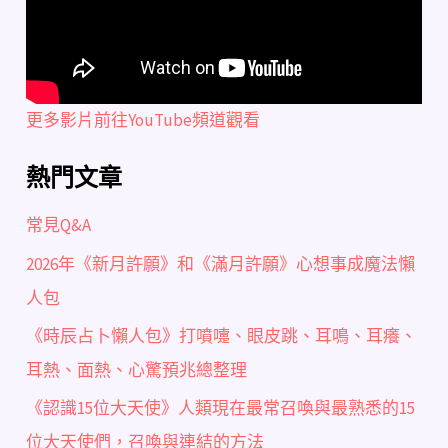
更多影片前往YouTube頻道觀看
熱門文章
常見Q&A
2026年《新月許願》和《滿月許願》心想事成魔法懶
人包
《時辰占卜懶人包》打噴嚏、眼皮跳、耳鳴、耳癢、
耳熱、面熱、心驚預兆總整理
《認識15位大天使》人類現在最常召喚與最熟悉的15
位大天使們，召喚與連結的方法