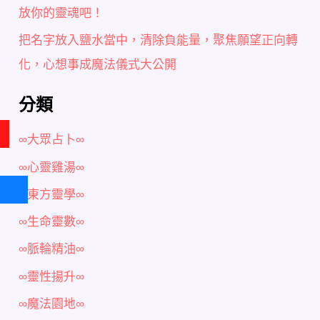
放你的靈魂吧！
把名字放入鹽水當中，清除負能量，聚焦願望正向轉
化，心想事成魔法儀式大公開
分類
∞大眾占卜∞
∞心靈雞湯∞
∞東方靈學∞
∞生命靈數∞
∞脈輪精油∞
∞靈性揚升∞
∞魔法園地∞