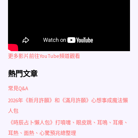
更多影片前往YouTube頻道觀看
熱門文章
常見Q&A
2026年《新月許願》和《滿月許願》心想事成魔法懶
人包
《時辰占卜懶人包》打噴嚏、眼皮跳、耳鳴、耳癢、
耳熱、面熱、心驚預兆總整理