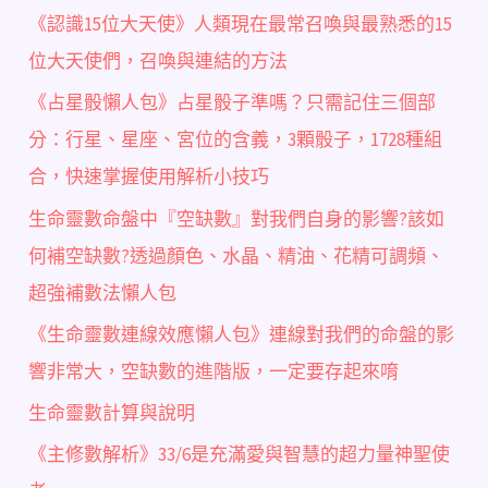
《認識15位大天使》人類現在最常召喚與最熟悉的15
位大天使們，召喚與連結的方法
《占星骰懶人包》占星骰子準嗎？只需記住三個部
分：行星、星座、宮位的含義，3顆骰子，1728種組
合，快速掌握使用解析小技巧
生命靈數命盤中『空缺數』對我們自身的影響?該如
何補空缺數?透過顏色、水晶、精油、花精可調頻、
超強補數法懶人包
《生命靈數連線效應懶人包》連線對我們的命盤的影
響非常大，空缺數的進階版，一定要存起來唷
生命靈數計算與說明
《主修數解析》33/6是充滿愛與智慧的超力量神聖使