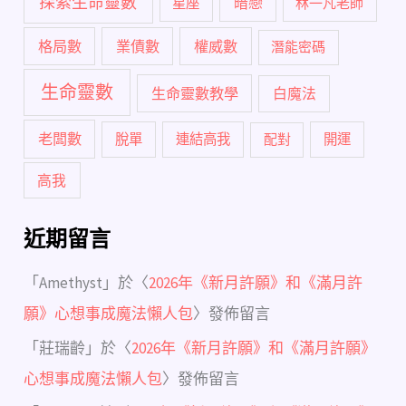
探索生命靈數
暗戀
星座
林一凡老師
格局數
業債數
權威數
潛能密碼
生命靈數
生命靈數教學
白魔法
老闆數
脫單
連結高我
配對
開運
高我
近期留言
「
Amethyst
」於〈
2026年《新月許願》和《滿月許
願》心想事成魔法懶人包
〉發佈留言
「
莊瑞齡
」於〈
2026年《新月許願》和《滿月許願》
心想事成魔法懶人包
〉發佈留言