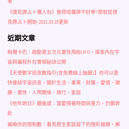
者
《撲克牌占卜懶人包》覺得塔羅牌不好學?那就從撲
克牌占卜開始-2021.03.25更新
近期文章
梅爾卡巴：啟動第五次元靈性飛船UFO，探索內在宇
宙與編程外在實相秘訣公開
【天使數字訊息數指引(含免費線上抽籤)】你可以更
快連結宇宙訊息，關於生活、事業、財運、愛情、健
康、靈性、人際關係、旅行、家庭
《他年她日》觀後感：當愛隔著時間與重力，仍願奔
赴
揭曉你的限制數：看見原生家庭留下的隱形枷鎖，解