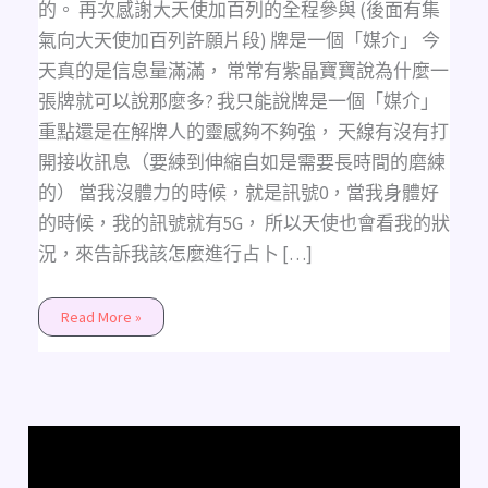
少?
的。 再次感謝大天使加百列的全程參與 (後面有集
(不
限
氣向大天使加百列許願片段) 牌是一個「媒介」 今
性
別、
天真的是信息量滿滿， 常常有紫晶寶寶說為什麼一
時
間、
張牌就可以說那麼多? 我只能說牌是一個「媒介」
狀
態)
重點還是在解牌人的靈感夠不夠強， 天線有沒有打
開接收訊息（要練到伸縮自如是需要長時間的磨練
的） 當我沒體力的時候，就是訊號0，當我身體好
的時候，我的訊號就有5G， 所以天使也會看我的狀
況，來告訴我該怎麼進行占卜 […]
Read More »