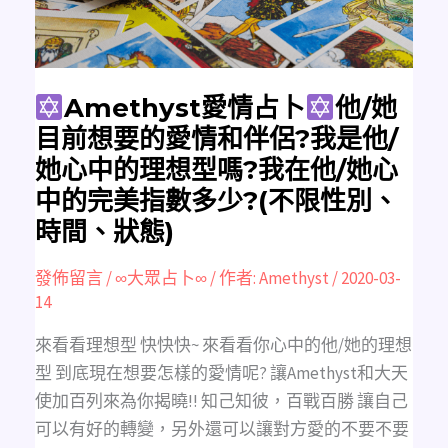
前
想
要
的
愛
情
和
伴
Amethyst愛情占卜
他/她
侶?
我
目前想要的愛情和伴侶?我是他/
是
他/
她心中的理想型嗎?我在他/她心
她
心
中的完美指數多少?(不限性別、
中
的
時間、狀態)
理
想
型
嗎?
發佈留言
/
∞大眾占卜∞
/ 作者:
Amethyst
/
2020-03-
我
在
14
他/
她
心
來看看理想型 快快快~ 來看看你心中的他/她的理想
中
的
型 到底現在想要怎樣的愛情呢? 讓Amethyst和大天
完
美
使加百列來為你揭曉!! 知己知彼，百戰百勝 讓自己
指
數
可以有好的轉變，另外還可以讓對方愛的不要不要
多