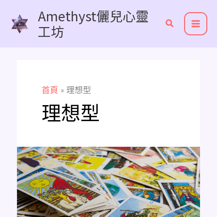
跳
Amethyst儷兒心靈
至
工坊
主
要
內
容
首頁
理想型
理想型
Amethyst
愛
情
占
卜
他/
她
目