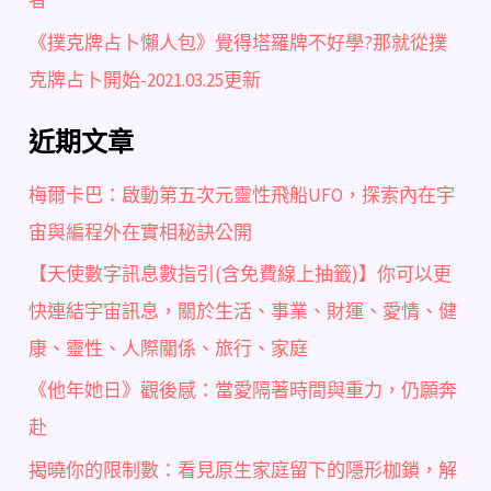
者
《撲克牌占卜懶人包》覺得塔羅牌不好學?那就從撲
克牌占卜開始-2021.03.25更新
近期文章
梅爾卡巴：啟動第五次元靈性飛船UFO，探索內在宇
宙與編程外在實相秘訣公開
【天使數字訊息數指引(含免費線上抽籤)】你可以更
快連結宇宙訊息，關於生活、事業、財運、愛情、健
康、靈性、人際關係、旅行、家庭
《他年她日》觀後感：當愛隔著時間與重力，仍願奔
赴
揭曉你的限制數：看見原生家庭留下的隱形枷鎖，解