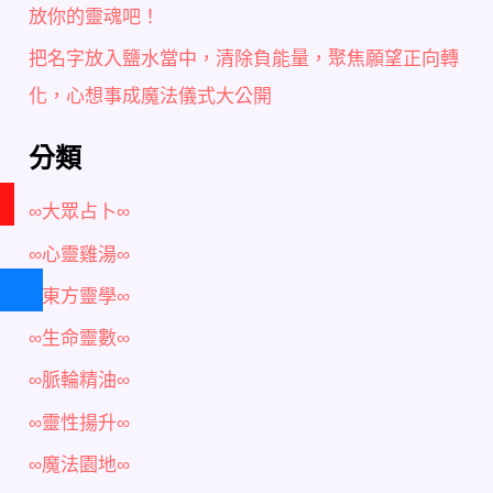
放你的靈魂吧！
把名字放入鹽水當中，清除負能量，聚焦願望正向轉
化，心想事成魔法儀式大公開
分類
∞大眾占卜∞
∞心靈雞湯∞
∞東方靈學∞
∞生命靈數∞
∞脈輪精油∞
∞靈性揚升∞
∞魔法園地∞