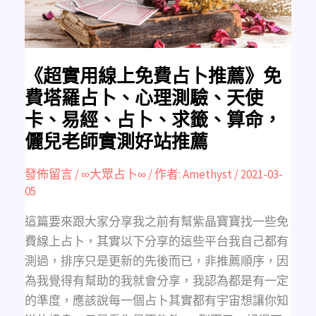
薦》
免
費
塔
羅
占
卜、
心
《超實用線上免費占卜推薦》免
理
測
費塔羅占卜、心理測驗、天使
驗、
天
卡、易經、占卜、求籤、算命，
使
卡、
儷兒老師實測好站推薦
易
經、
占
卜、
發佈留言
/
∞大眾占卜∞
/ 作者:
Amethyst
/
2021-03-
求
籤、
05
算
命，
儷
這篇要來跟大家分享我之前有幫紫晶寶寶找一些免
兒
老
費線上占卜，其實以下分享的這些平台我自己都有
師
實
測過，排序只是更新的先後而已，非推薦順序，因
測
好
為我覺得有幫助的我就會分享，我認為都是有一定
站
推
的準度，應該說每一個占卜其實都有宇宙想讓你知
薦