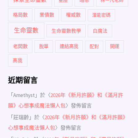
暗戀
星座
林一凡老師
格局數
業債數
權威數
潛能密碼
生命靈數
生命靈數教學
白魔法
老闆數
脫單
連結高我
配對
開運
高我
近期留言
「
Amethyst
」於〈
2026年《新月許願》和《滿月許
願》心想事成魔法懶人包
〉發佈留言
「
莊瑞齡
」於〈
2026年《新月許願》和《滿月許願》
心想事成魔法懶人包
〉發佈留言