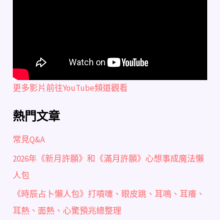
更多影片前往YouTube頻道觀看
熱門文章
常見Q&A
2026年《新月許願》和《滿月許願》心想事成魔法懶
人包
《時辰占卜懶人包》打噴嚏、眼皮跳、耳鳴、耳癢、
耳熱、面熱、心驚預兆總整理