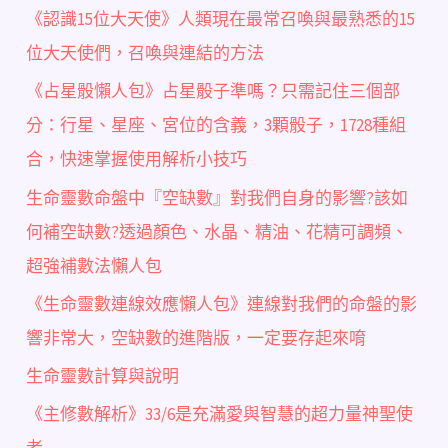
《認識15位大天使》人類現在最常召喚與最熟悉的15
位大天使們，召喚與連結的方法
《占星骰懶人包》占星骰子準嗎？只需記住三個部
分：行星、星座、宮位的含義，3顆骰子，1728種組
合，快速掌握使用解析小技巧
生命靈數命盤中『空缺數』對我們自身的影響?該如
何補空缺數?透過顏色、水晶、精油、花精可調頻、
超強補數法懶人包
《生命靈數連線效應懶人包》連線對我們的命盤的影
響非常大，空缺數的進階版，一定要存起來唷
生命靈數計算與說明
《主修數解析》33/6是充滿愛與智慧的超力量神聖使