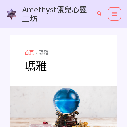
跳
Amethyst儷兒心靈
至
工坊
主
要
內
容
首頁
瑪雅
瑪雅
《超
實
用
線
上
免
費
占
卜
推