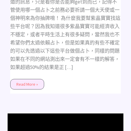
道的訊息，只是看你是否能夠get到而已，記得不
管使用哪一個占卜之前務必要祈請一個大天使或一
個神明來為你抽牌唷！ 為什麼我要幫紫晶寶寶找這
些平台呢？因為我知道很多紫晶寶寶可能經濟收入
不穩定，或者平時生活上有很多疑問，當然我也不
希望你們太過依賴占卜，但是如果真的有些不確定
的可以先透過以下這些平台做個占卜，同樣的問題
如果在不同的網站測出來一定會有不一樣的解答，
如果超過50%的結果是正 […]
Read More »