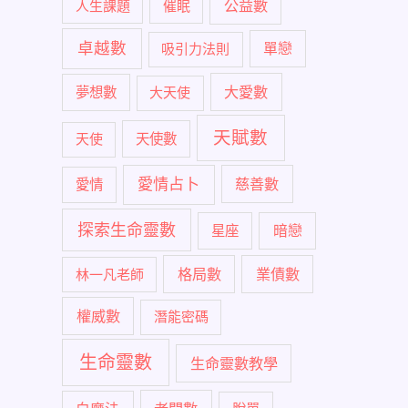
公益數
人生課題
催眠
卓越數
單戀
吸引力法則
大愛數
夢想數
大天使
天賦數
天使
天使數
愛情占卜
慈善數
愛情
探索生命靈數
暗戀
星座
格局數
業債數
林一凡老師
權威數
潛能密碼
生命靈數
生命靈數教學