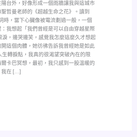
在陽台外，好像形成一個雨牆讓我與這城市
琳聖哲曼老師的《超越生命之花》。讀到
」這個詞時，當下心臟像被電流劃過一般，一個
醒：我想起「我們曾經是可以自由穿越星際
眼淚，邊哭邊笑，感覺我怎麼這麼久才想起
離開這個肉體，她彷彿告訴我曾經她是如此
人生轉捩點，我真的很渴望突破內在的限
梅爾卡巴冥想，最初，我只感到一股溫暖的
在 […]