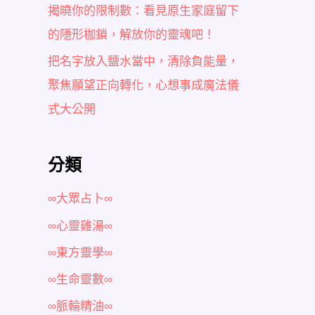
揭曉你的限制數：看見原生家庭留下
的隱形枷鎖，解放你的靈魂吧！
把名字放入鹽水當中，清除負能量，
聚焦願望正向轉化，心想事成魔法儀
式大公開
分類
∞大眾占卜∞
∞心靈雞湯∞
∞東方靈學∞
∞生命靈數∞
∞脈輪精油∞