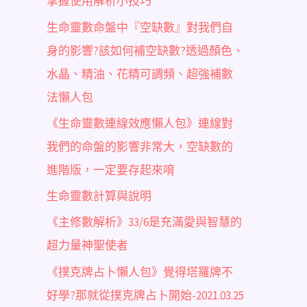
掌握使用解析小技巧
生命靈數命盤中『空缺數』對我們自
身的影響?該如何補空缺數?透過顏色、
水晶、精油、花精可調頻、超強補數
法懶人包
《生命靈數連線效應懶人包》連線對
我們的命盤的影響非常大，空缺數的
進階版，一定要存起來唷
生命靈數計算與說明
《主修數解析》33/6是充滿愛與智慧的
超力量神聖使者
《撲克牌占卜懶人包》覺得塔羅牌不
好學?那就從撲克牌占卜開始-2021.03.25