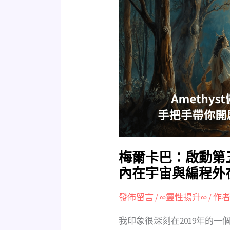
爾
卡
巴：
啟
動
第
五
次
元
靈
性
飛
梅爾卡巴：啟動第
船
內在宇宙與編程外
UFO，
探
發佈留言
/
∞靈性揚升∞
/ 作者
索
我印象很深刻在2019年的
內