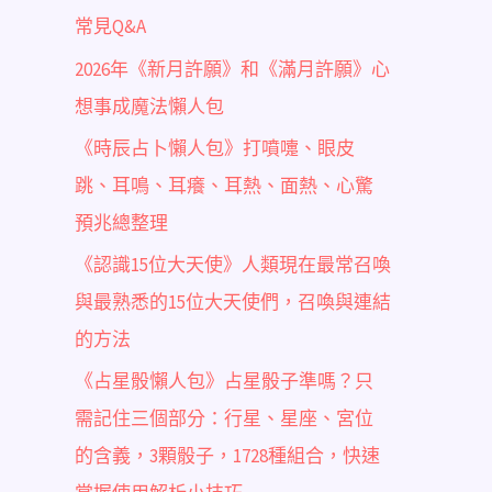
常見Q&A
2026年《新月許願》和《滿月許願》心
想事成魔法懶人包
《時辰占卜懶人包》打噴嚏、眼皮
跳、耳鳴、耳癢、耳熱、面熱、心驚
預兆總整理
《認識15位大天使》人類現在最常召喚
與最熟悉的15位大天使們，召喚與連結
的方法
《占星骰懶人包》占星骰子準嗎？只
需記住三個部分：行星、星座、宮位
的含義，3顆骰子，1728種組合，快速