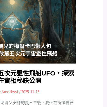
五次元靈性飛船UFO，探索
在實相秘訣公開
:
Amethyst
/
2025-11-13
一個潮濕又安靜的夏日午後，我坐在窗邊看著