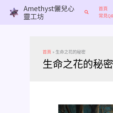
跳
Amethyst儷兒心
首頁
至
靈工坊
常見Q&
主
要
內
容
首頁
生命之花的秘密
生命之花的秘
梅