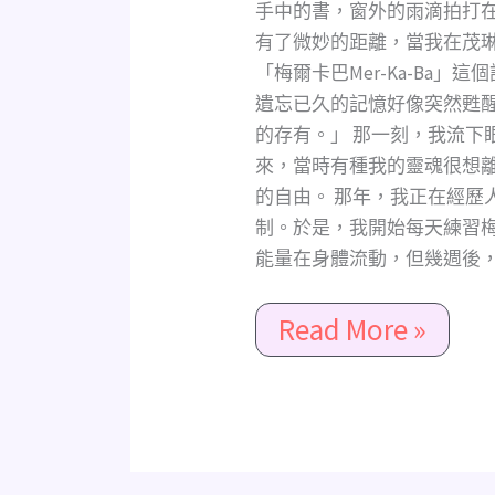
在
手中的書，窗外的雨滴拍打
宇
有了微妙的距離，當我在茂
宙
「梅爾卡巴Mer-Ka-Ba
與
遺忘已久的記憶好像突然甦
編
的存有。」 那一刻，我流下
程
來，當時有種我的靈魂很想
外
的自由。 那年，我正在經歷
在
制。於是，我開始每天練習
實
能量在身體流動，但幾週後，我
相
秘
Read More »
訣
公
開