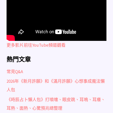
更多影片前往YouTube頻道觀看
熱門文章
常見Q&A
2026年《新月許願》和《滿月許願》心想事成魔法懶
人包
《時辰占卜懶人包》打噴嚏、眼皮跳、耳鳴、耳癢、
耳熱、面熱、心驚預兆總整理