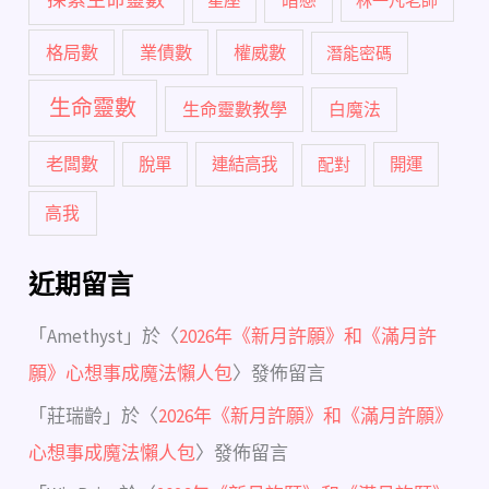
星座
林一凡老師
格局數
業債數
權威數
潛能密碼
生命靈數
生命靈數教學
白魔法
老闆數
脫單
連結高我
配對
開運
高我
近期留言
「
Amethyst
」於〈
2026年《新月許願》和《滿月許
願》心想事成魔法懶人包
〉發佈留言
「
莊瑞齡
」於〈
2026年《新月許願》和《滿月許願》
心想事成魔法懶人包
〉發佈留言