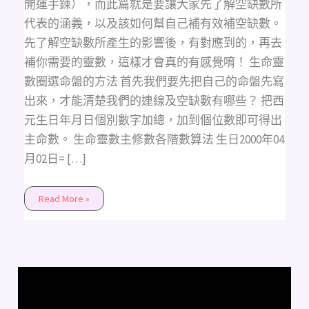
法
開運手鍊），而此篇就是要讓大家先了解空缺數所
懶
人
代表的涵義，以及該如何幫自己補有效補空缺數。
包
先了解空缺數所產生的影響後，有對應到的，再去
補你需要的靈數，這樣才會真的有感覺唷！ 生命靈
數圈選命盤的方法 首先我們要先把自己的命盤先寫
出來，才能清楚我們的連線及空缺數有哪些？ 把西
元生日年月日個別數字加總，加到個位數即可得出
主命數。 生命靈數主修數各階數算法 生日2000年04
月02日= […]
Read More »