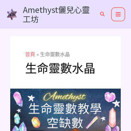
跳
Amethyst儷兒心靈
至
工坊
主
要
內
容
首頁
生命靈數水晶
生命靈數水晶
生
命
靈
數
命
盤
中
『空
缺
數』