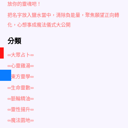
放你的靈魂吧！
把名字放入鹽水當中，清除負能量，聚焦願望正向轉
化，心想事成魔法儀式大公開
分類
∞大眾占卜∞
∞心靈雞湯∞
∞東方靈學∞
∞生命靈數∞
∞脈輪精油∞
∞靈性揚升∞
∞魔法園地∞