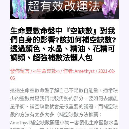
對
我
們
自
身
的
影
響?
生命靈數命盤中『空缺數』對我
該
如
們自身的影響?該如何補空缺數?
何
補
透過顏色、水晶、精油、花精可
空
缺
調頻、超強補數法懶人包
數?
透
過
顏
發佈留言
/
∞生命靈數∞
/ 作者:
Amethyst
/
2021-02-
色、
水
06
晶、
精
油、
透過生命靈數命盤了解自己不足數自能量，通常缺
花
精
少的靈數就是我們比較劣勢的部分，要如何去讓能
可
調
量平衡，補空缺數就會是很重要的議題，而補空缺
頻、
超
數的方法有太多太多（補空缺數方法推薦：
強
補
Amethyst補空缺數開運小物－客製化生命靈數水晶
數