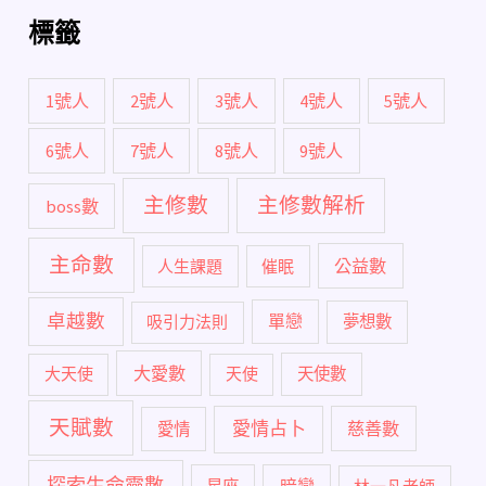
標籤
1號人
2號人
3號人
4號人
5號人
6號人
7號人
8號人
9號人
主修數
主修數解析
boss數
主命數
公益數
人生課題
催眠
卓越數
單戀
吸引力法則
夢想數
大愛數
大天使
天使
天使數
天賦數
愛情占卜
慈善數
愛情
探索生命靈數
暗戀