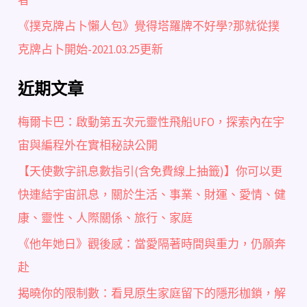
者
《撲克牌占卜懶人包》覺得塔羅牌不好學?那就從撲
克牌占卜開始-2021.03.25更新
近期文章
梅爾卡巴：啟動第五次元靈性飛船UFO，探索內在宇
宙與編程外在實相秘訣公開
【天使數字訊息數指引(含免費線上抽籤)】你可以更
快連結宇宙訊息，關於生活、事業、財運、愛情、健
康、靈性、人際關係、旅行、家庭
《他年她日》觀後感：當愛隔著時間與重力，仍願奔
赴
揭曉你的限制數：看見原生家庭留下的隱形枷鎖，解