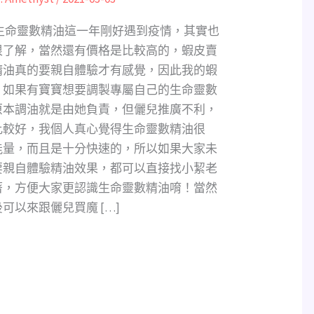
生命靈數精油這一年剛好遇到疫情，其實也
很了解，當然還有價格是比較高的，蝦皮賣
精油真的要親自體驗才有感覺，因此我的蝦
，如果有寶寶想要調製專屬自己的生命靈數
原本調油就是由她負責，但儷兒推廣不利，
比較好，我個人真心覺得生命靈數精油很
能量，而且是十分快速的，所以如果大家未
要親自體驗精油效果，都可以直接找小絜老
著，方便大家更認識生命靈數精油唷！當然
可以來跟儷兒買魔 […]