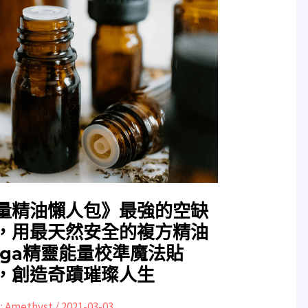
量精油懶人包》最強的空缺
，用最天然安全的複方精油
aga精靈能量校準魔法貼
，創造奇蹟璀璨人生
:
Amethyst
/
2021-03-03