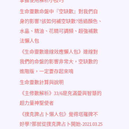
掌握使用解析小技巧
生命靈數命盤中『空缺數』對我們自
身的影響?該如何補空缺數?透過顏色、
水晶、精油、花精可調頻、超強補數
法懶人包
《生命靈數連線效應懶人包》連線對
我們的命盤的影響非常大，空缺數的
進階版，一定要存起來唷
生命靈數計算與說明
《主修數解析》33/6是充滿愛與智慧的
超力量神聖使者
《撲克牌占卜懶人包》覺得塔羅牌不
好學?那就從撲克牌占卜開始-2021.03.25