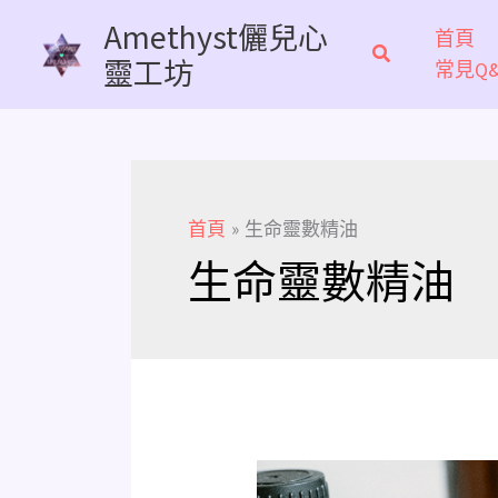
跳
Amethyst儷兒心
首頁
至
靈工坊
常見Q&
主
要
內
容
首頁
生命靈數精油
生命靈數精油
《生