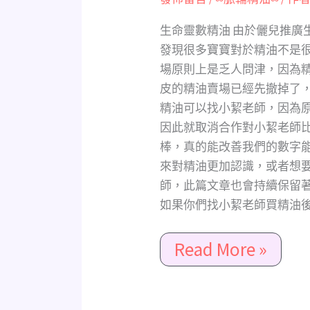
數
脈
生命靈數精油 由於儷兒推廣
輪
發現很多寶寶對於精油不是
能
場原則上是乏人問津，因為
量
皮的精油賣場已經先撤掉了
療
精油可以找小絜老師，因為
育
因此就取消合作對小絜老師
法，
棒，真的能改善我們的數字
用
來對精油更加認識，或者想
最
師，此篇文章也會持續保留
天
如果你們找小絜老師買精油後
然
安
Read More »
全
的
複
方