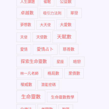
公益數
人生課題
催眠
卓越數
單戀
吸引力法則
大愛數
夢想數
大天使
天賦數
天使
天使數
愛情占卜
慈善數
愛情
探索生命靈數
暗戀
星座
格局數
業債數
林一凡老師
權威數
潛能密碼
生命靈數
生命靈數教學