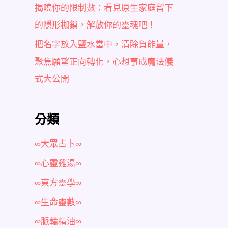
揭曉你的限制數：看見原生家庭留下
的隱形枷鎖，解放你的靈魂吧！
把名字放入鹽水當中，清除負能量，
聚焦願望正向轉化，心想事成魔法儀
式大公開
分類
∞大眾占卜∞
∞心靈雞湯∞
∞東方靈學∞
∞生命靈數∞
∞脈輪精油∞