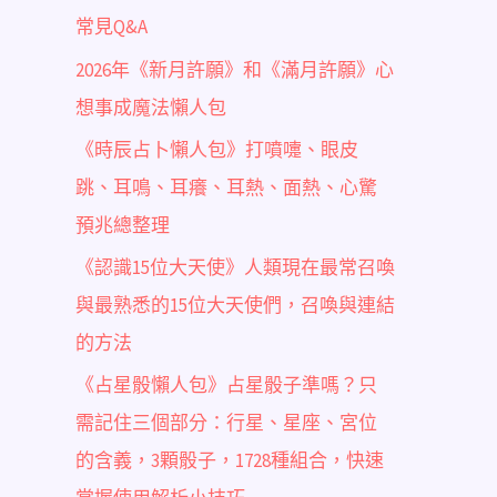
常見Q&A
2026年《新月許願》和《滿月許願》心
想事成魔法懶人包
《時辰占卜懶人包》打噴嚏、眼皮
跳、耳鳴、耳癢、耳熱、面熱、心驚
預兆總整理
《認識15位大天使》人類現在最常召喚
與最熟悉的15位大天使們，召喚與連結
的方法
《占星骰懶人包》占星骰子準嗎？只
需記住三個部分：行星、星座、宮位
的含義，3顆骰子，1728種組合，快速