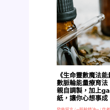
命
靈
數
魔
法
能
量
精
油
懶
人
包》
《生命靈數魔法能
最
數脈輪能量療育法
強
親自調製，加上g
的
紙，讓你心想事成
空
缺
發佈留言
/
∞脈輪精油∞
/ 作者