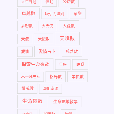
公益數
人生課題
催眠
卓越數
單戀
吸引力法則
大愛數
夢想數
大天使
天賦數
天使
天使數
愛情占卜
慈善數
愛情
探索生命靈數
暗戀
星座
格局數
業債數
林一凡老師
權威數
潛能密碼
生命靈數
生命靈數教學