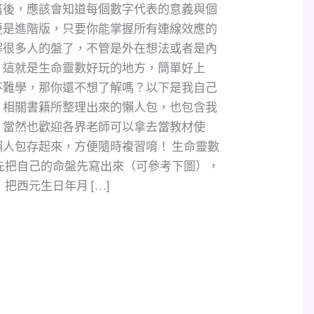
篇後，應該會知道每個數字代表的意義與個
更是進階版，只要你能掌握所有連線效應的
解很多人的盤了，不管是外在想法或者是內
，這就是生命靈數好玩的地方，簡單好上
不難學，那你還不想了解嗎？以下是我自己
、相關書籍所整理出來的懶人包，也包含我
，當然也歡迎各界老師可以拿去當教材使
人包存起來，方便隨時複習唷！ 生命靈數
先把自己的命盤先寫出來（可參考下圖），
把西元生日年月 […]