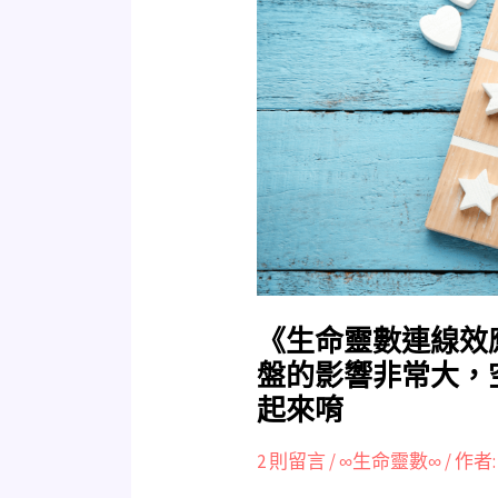
命
靈
數
連
線
效
應
懶
人
包》
連
線
《生命靈數連線效
對
盤的影響非常大，
我
起來唷
們
的
2 則留言
/
∞生命靈數∞
/ 作者
命