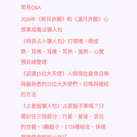
常見Q&A
2026年《新月許願》和《滿月許願》心
想事成魔法懶人包
《時辰占卜懶人包》打噴嚏、眼皮
跳、耳鳴、耳癢、耳熱、面熱、心驚
預兆總整理
《認識15位大天使》人類現在最常召喚
與最熟悉的15位大天使們，召喚與連結
的方法
《占星骰懶人包》占星骰子準嗎？只
需記住三個部分：行星、星座、宮位
的含義，3顆骰子，1728種組合，快速