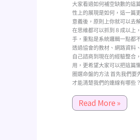
盤
大家看過如何補空缺數的這
的
性上的展現是如何，這一篇
影
意義後，原則上你就可以去
響
在思維都可以抓到８成以上
非
手，重點是系統邏輯一點都
常
透過協會的教材、網路資料
大，
自己諮商到現在的經驗整合
空
用，更希望大家可以把這篇懶
缺
圈選命盤的方法 首先我們要
數
才能清楚我們的連線有哪些？ 
的
進
Read More »
階
版，
一
定
要