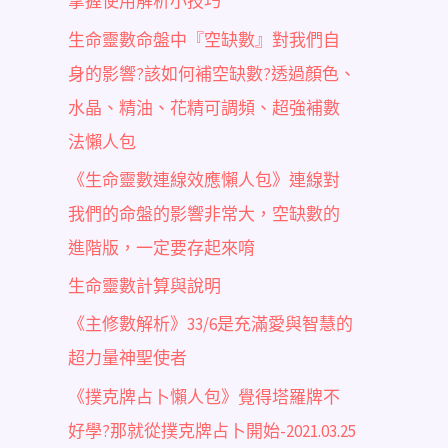
掌握使用解析小技巧
生命靈數命盤中『空缺數』對我們自
身的影響?該如何補空缺數?透過顏色、
水晶、精油、花精可調頻、超強補數
法懶人包
《生命靈數連線效應懶人包》連線對
我們的命盤的影響非常大，空缺數的
進階版，一定要存起來唷
生命靈數計算與說明
《主修數解析》33/6是充滿愛與智慧的
超力量神聖使者
《撲克牌占卜懶人包》覺得塔羅牌不
好學?那就從撲克牌占卜開始-2021.03.25