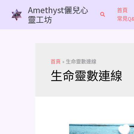
跳
Amethyst儷兒心
首頁
至
靈工坊
常見Q&
主
要
內
容
首頁
生命靈數連線
生命靈數連線
《生