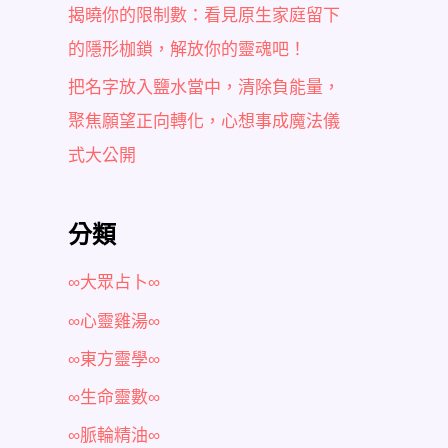
揭曉你的限制數：看見原生家庭留下
的隱形枷鎖，解放你的靈魂吧！
把名字放入鹽水當中，清除負能量，
聚焦願望正向轉化，心想事成魔法儀
式大公開
分類
∞大眾占卜∞
∞心靈雞湯∞
∞東方靈學∞
∞生命靈數∞
∞脈輪精油∞